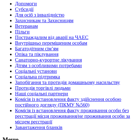
Допомоги
Субсидії
Для осіб з інвалідністю
Захисникам та Захисницям
Ветеранам
Пільги
Постраждалим від аварії на ЧАЕС
Внутрішньо переміщеним особам
Багатодітним сім’ям
Опіка та піклування
Санаторно-курортне лікування
Дітям з особливими потребами
Соціальні установи
Соціальна підтримка
Запобігання та протидія домашньому насильству
Протидія торгівлі людьми
Наші соціальні партнери
Комісія із встановлення факту здійснення особою
постійного догляду (ПКМУ №560)
Комісія із встановлення факту проживання особи без
реєстрації місця проживання/не проживання особи за
місцем реєстрації
Завантаження бланків
Меню