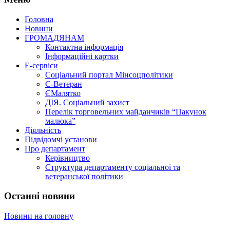
Головна
Новини
ГРОМАДЯНАМ
Контактна інформація
Інформаційні картки
Е-сервіси
Соціальний портал Мінсоцполітики
Є-Ветеран
ЄМалятко
ДІЯ. Соціальний захист
Перелік торговельних майданчиків “Пакунок
малюка”
Діяльність
Підвідомчі установи
Про департамент
Керівництво
Структура департаменту соціальної та
ветеранської політики
Останні новини
Новини на головну