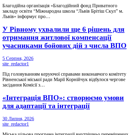
Благодійна організація «Благодійний фонд Приватного
закладу освіти “Міжнародна школа “Львів Брітіш Скул” м.
Львів» інформує про…
У Рівному ухвалили ще 6 рішень для
отримання житлової компенсації
учасниками бойових дій з числа ВПО
5 Серпня, 2026
site_redactor1
Під головуванням керуючої справами виконавчого комітету
Рівненської міської ради Марії Корнійчук відбулося чергове
засідання Комісії з…
«Інтеграція ВПО»: створюємо умови
для адаптації та інтеграції
30 Липня, 2026
site_redactor1
Міська цільова програма інтеграції внутрішньо переміщених