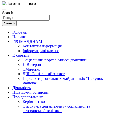
Search
Search
Головна
Новини
ГРОМАДЯНАМ
Контактна інформація
Інформаційні картки
Е-сервіси
Соціальний портал Мінсоцполітики
Є-Ветеран
ЄМалятко
ДІЯ. Соціальний захист
Перелік торговельних майданчиків “Пакунок
малюка”
Діяльність
Підвідомчі установи
Про департамент
Керівництво
Структура департаменту соціальної та
ветеранської політики