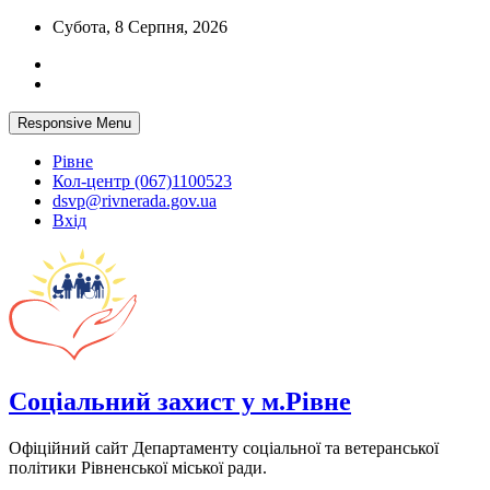
Skip
Субота, 8 Серпня, 2026
to
content
Responsive Menu
Рівне
Кол-центр (067)1100523
dsvp@rivnerada.gov.ua
Вхід
Соціальний захист у м.Рівне
Офіційний сайт Департаменту соціальної та ветеранської
політики Рівненської міської ради.