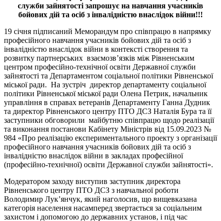
служби зайнятості запрошує на навчання учасників
бойових дій та осіб з інвалідністю внаслідок війни!!!
19 січня підписаний Меморандум про співпрацю в напрямку
професійного навчання учасників бойових дій та осіб з
інвалідністю внаслідок війни в контексті створення та
розвитку партнерських взаємозв’язків між Рівненським
центром професійно-технічної освіти Державної служби
зайнятості та Департаментом соціальної політики Рівненської
міської ради. На зустріч директор департаменту соціальної
політики Рівненської міської ради Олена Петрик, начальник
управління в справах ветеранів Департаменту Ганна Дудник
та директор Рівненського центру ПТО ДСЗ Наталія Бура та її
заступники обговорили майбутню співпрацю щодо реалізації
та виконання постанови Кабінету Міністрів від 15.09.2023 №
984 «Про реалізацію експериментального проекту з організації
професійного навчання учасників бойових дій та осіб з
інвалідністю внаслідок війни в закладах професійної
(професійно-технічної) освіти Державної служби зайнятості».
Модератором заходу виступив заступник директора
Рівненського центру ПТО ДСЗ з навчальної роботи
Володимир Лук’янчук, який наголосив, що вищевказана
категорія населення насамперед звертається за соціальним
захистом і допомогою до державних установ, і під час