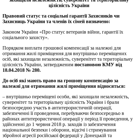
цілісність України
Правовий статус та соціальні гарантії Захисників чи
Захисниць України та членів їх сімей визначено:
Законом України «Про статус ветеранів війни, гарантії їх
соціального захисту».
Порядком виплати грошової компенсації за належні для
отримання жилі приміщення для внутрішньо переміщених
осіб, які захищали незалежність, суверенітет та територіальну
цілісність України, затвердженим
постановою КМУ від
18.04.2018 № 280.
До осіб які мають право на грошову компенсацію за
належні для отримання жилі приміщення відносяться:
– внутрішньо переміщені особи, які захищали незалежність,
суверенітет та територіальну цілісність України і брали
безпосередню участь в антитерористичній операції,
забезпеченні її проведення, перебуваючи безпосередньо в
районах антитерористичної операції у період її проведення, у
здійсненні до 1 червня 2018 р. заходів із забезпечення
національної безпеки і оборони, відсічі і стримування
збройної агресії російської федерації у Донецькій та