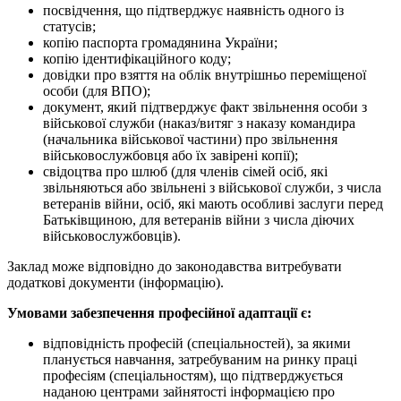
посвідчення, що підтверджує наявність одного із
статусів;
копію паспорта громадянина України;
копію ідентифікаційного коду;
довідки про взяття на облік внутрішньо переміщеної
особи (для ВПО);
документ, який підтверджує факт звільнення особи з
військової служби (наказ/витяг з наказу командира
(начальника військової частини) про звільнення
військовослужбовця або їх завірені копії);
свідоцтва про шлюб (для членів сімей осіб, які
звільняються або звільнені з військової служби, з числа
ветеранів війни, осіб, які мають особливі заслуги перед
Батьківщиною, для ветеранів війни з числа діючих
військовослужбовців).
Заклад може відповідно до законодавства витребувати
додаткові документи (інформацію).
Умовами забезпечення професійної адаптації є:
відповідність професій (спеціальностей), за якими
планується навчання, затребуваним на ринку праці
професіям (спеціальностям), що підтверджується
наданою центрами зайнятості інформацією про