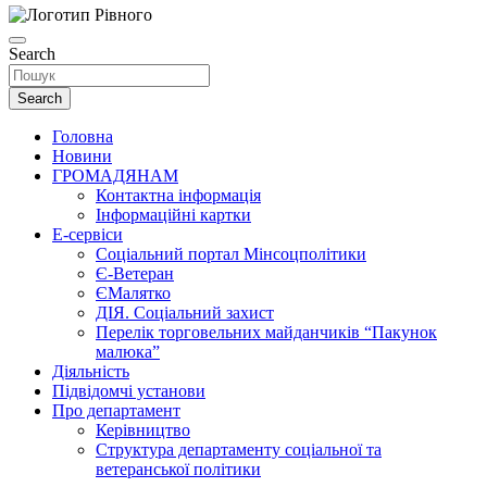
Search
Search
Головна
Новини
ГРОМАДЯНАМ
Контактна інформація
Інформаційні картки
Е-сервіси
Соціальний портал Мінсоцполітики
Є-Ветеран
ЄМалятко
ДІЯ. Соціальний захист
Перелік торговельних майданчиків “Пакунок
малюка”
Діяльність
Підвідомчі установи
Про департамент
Керівництво
Структура департаменту соціальної та
ветеранської політики