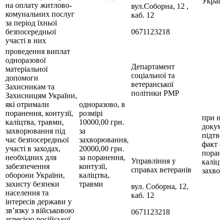
Укра
на оплату житлово-
вул.Соборна, 12 ,
комунальних послуг
каб. 12
за період їхньої
безпосередньої
0671123218
участі в них
проведення виплат
одноразової
Департамент
матеріальної
соціальної та
допомоги
ветеранської
Захисникам та
політики РМР
Захисницям України,
які отримали
одноразово, в
поранення, контузії,
розмірі
при н
каліцтва, травми,
10000,00 грн.
докум
захворювання під
за
підт
час безпосередньої
захворювання,
факт
участі в заходах,
20000,00 грн.
поран
необхідних для
за поранення,
Управління у
каліц
забезпечення
контузії,
справах ветеранів
захв
оборони України,
каліцтва,
захисту безпеки
травми
вул. Соборна, 12,
населення та
каб. 12
інтересів держави у
зв’язку з військовою
0671123218
агресією російської