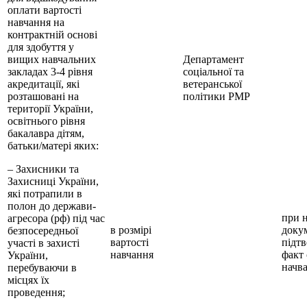
оплати вартості
навчання на
контрактній основі
для здобуття у
вищих навчальних
Департамент
закладах 3-4 рівня
соціальної та
акредитації, які
ветеранської
розташовані на
політики РМР
території України,
освітнього рівня
бакалавра дітям,
батьки/матері яких:
– Захисники та
Захисниці України,
які потрапили в
полон до держави-
при н
агресора (рф) під час
в розмірі
докум
безпосередньої
вартості
підт
участі в захисті
навчання
факт 
України,
начв
перебуваючи в
місцях їх
проведення;