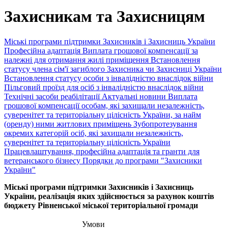
Захисникам та Захисницям
Міські програми підтримки Захисників і Захисниць України
Професійна адаптація
Виплата грошової компенсації за
належні для отримання жилі приміщення
Встановлення
статусу члена сім'ї загиблого Захисника чи Захисниці України
Встановлення статусу особи з інвалідністю внаслідок війни
Пільговий проїзд для осіб з інвалідністю внаслідок війни
Технічні засоби реабілітації
Актуальні новини
Виплата
грошової компенсації особам, які захищали незалежність,
суверенітет та територіальну цілісність України, за найм
(оренду) ними житлових приміщень
Зубопротезування
окремих категорій осіб, які захищали незалежність,
суверенітет та територіальну цілісність України
Працевлаштування, професійна адаптація та гранти для
ветеранського бізнесу
Порядки до програми "Захисники
України"
Міські програми підтримки Захисників і Захисниць
України, реалізація яких здійснюється за рахунок коштів
бюджету Рівненської міської територіальної громади
Умови