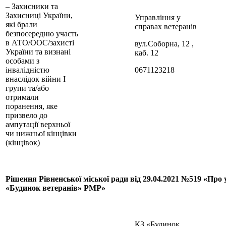
– Захисники та
Захисниці України,
Управління у
які брали
справах ветеранів
безпосередню участь
в АТО/ООС/захисті
вул.Соборна, 12 ,
України та визнані
каб. 12
особами з
інвалідністю
0671123218
внаслідок війни І
групи та/або
отримали
поранення, яке
призвело до
ампутації верхньої
чи нижньої кінцівки
(кінцівок)
Рішення Рівненської міської ради від 29.04.2021 №519 «Пр
«Будинок ветеранів» РМР»
КЗ «Будинок