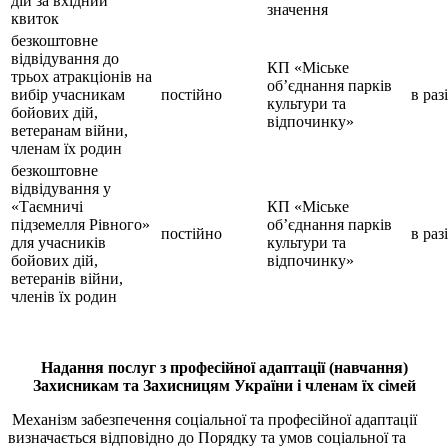
дій за вхідний
значення
квиток
безкоштовне
відвідування до
КП «Міське
трьох атракціонів на
об’єднання парків
вибір учасникам
постійно
в раз
культури та
бойових дій,
відпочинку»
ветеранам війни,
членам їх родин
безкоштовне
відвідування у
«Таємничі
КП «Міське
підземелля Рівного»
об’єднання парків
постійно
в раз
для учасників
культури та
бойових дій,
відпочинку»
ветеранів війни,
членів їх родин
Надання послуг з професійної адаптації (навчання)
Захисникам та Захисницям України і членам їх сімей
Механізм забезпечення соціальної та професійної адаптації
визначається відповідно до Порядку та умов соціальної та