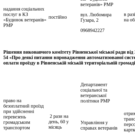
ветеранів» РМР
надання соціальних
послуг в КЗ
в раз
вул. Любомира
постійно
«Будинок ветеранів»
на об
Гузара, 2
РМР
0968942227
Рішення виконавчого комітету Рівненської міської ради від 
54 «Про деякі питання впровадження автоматизованої сист
оплати проїзду в Рівненській міській територіальній громад
Департамент
соціальної та
ветеранської
право на
політики РМР
безоплатний проїзд
при здійсненні
отри
2 рази на
перевезень
тран
день, 60 у
громадським
Управління у
персо
місяць
транспортом
справах ветеранів
карт