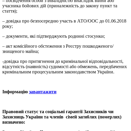
– посвідчення особи з інвалідністю внаслідок війни або
учасника бойових дій (приналежність до закону пункт та
стаття);
– довідка про безпосередню участь в АТО/ООС до 01.06.2018
року;
– документи, які підтверджують родинні стосунки;
– акт комісійного обстеження з Реєстру пошкодженого/
знищеного майна;
-довідка про притягнення до кримінальної відповідальності,
відсутність (наявність) судимості або обмежень, передбачених
кримінальним процесуальним законодавством України.
Інформацію
завантажити
Правовий статус та соціальні гарантії Захисників чи
Захисниць України та членів сімей загиблих (померлих)
визначено: