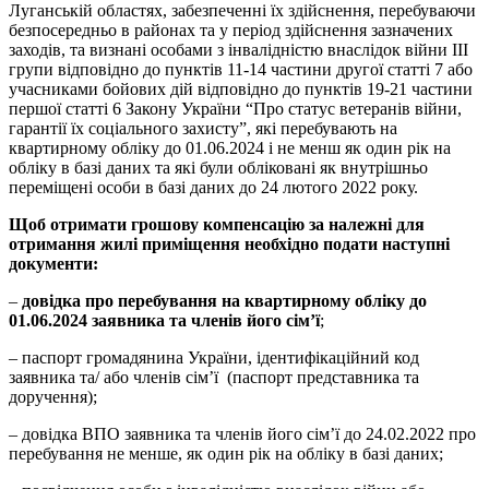
Луганській областях, забезпеченні їх здійснення, перебуваючи
безпосередньо в районах та у період здійснення зазначених
заходів, та визнані особами з інвалідністю внаслідок війни III
групи відповідно до пунктів 11-14 частини другої статті 7 або
учасниками бойових дій відповідно до пунктів 19-21 частини
першої статті 6 Закону України “Про статус ветеранів війни,
гарантії їх соціального захисту”, які перебувають на
квартирному обліку до 01.06.2024 і не менш як один рік на
обліку в базі даних та які були обліковані як внутрішньо
переміщені особи в базі даних до 24 лютого 2022 року.
Щоб отримати
грошову компенсацію за належні для
отримання жилі приміщення
необхідно подати наступні
документи
:
–
довідка про перебування на квартирному обліку до
01.06.2024 заявника та членів його сім’ї
;
– паспорт громадянина України, ідентифікаційний код
заявника та/ або членів сім’ї (паспорт представника та
доручення);
– довідка ВПО заявника та членів його сім’ї до 24.02.2022 про
перебування не менше, як один рік на обліку в базі даних;