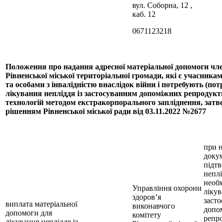
вул. Соборна, 12 ,
каб. 12
0671123218
Положення про надання адресної матеріальної допомоги чл
Рівненської міської територіальної громади, які є учасника
та особами з інвалідністю внаслідок війни і потребують (по
лікування непліддя із застосуванням допоміжних репродук
технологій методом екстракорпорального запліднення, зат
рішенням Рівненської міської ради від 03.11.2022 №2677
при н
докум
підт
неплі
необх
Управління охорони
лікув
здоров’я
заст
виплата матеріальної
виконавчого
допо
допомоги для
комітету
репр
лікування непліддя із