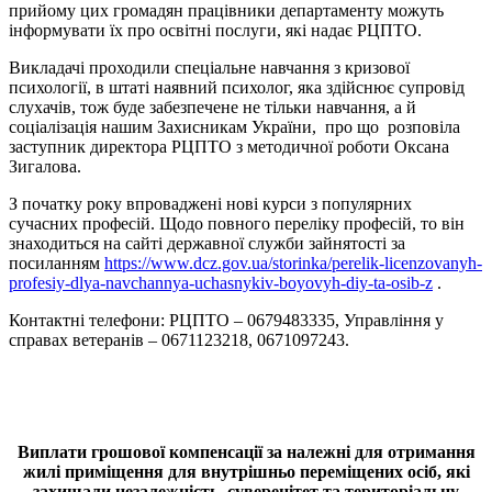
прийому цих громадян працівники департаменту можуть
інформувати їх про освітні послуги, які надає РЦПТО.
Викладачі проходили спеціальне навчання з кризової
психології, в штаті наявний психолог, яка здійснює супровід
слухачів, тож буде забезпечене не тільки навчання, а й
соціалізація нашим Захисникам України, про що розповіла
заступник директора РЦПТО з методичної роботи Оксана
Зигалова.
З початку року впроваджені нові курси з популярних
сучасних професій. Щодо повного переліку професій, то він
знаходиться на сайті державної служби зайнятості за
посиланням
https://www.dcz.gov.ua/storinka/perelik-licenzovanyh-
profesiy-dlya-navchannya-uchasnykiv-boyovyh-diy-ta-osib-z
.
Контактні телефони: РЦПТО – 0679483335, Управління у
справах ветеранів – 0671123218, 0671097243.
Виплати грошової компенсації за належні для отримання
жилі приміщення для внутрішньо переміщених осіб, які
захищали незалежність, суверенітет та територіальну