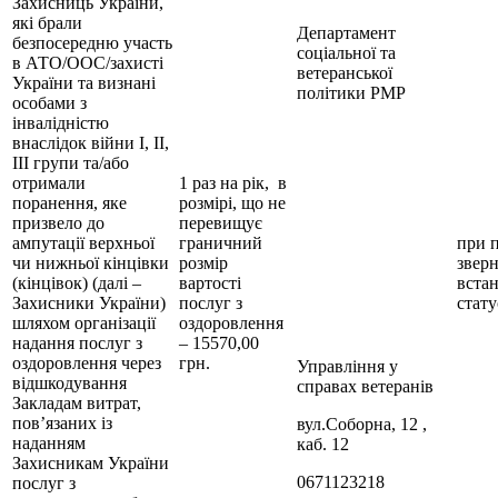
Захисниць України,
які брали
Департамент
безпосередню участь
соціальної та
в АТО/ООС/захисті
ветеранської
України та визнані
політики РМР
особами з
інвалідністю
внаслідок війни І, ІІ,
ІІІ групи та/або
отримали
1 раз на рік, в
поранення, яке
розмірі, що не
призвело до
перевищує
ампутації верхньої
граничний
при 
чи нижньої кінцівки
розмір
зверн
(кінцівок) (далі –
вартості
вста
Захисники України)
послуг з
стату
шляхом організації
оздоровлення
надання послуг з
– 15570,00
оздоровлення через
грн.
Управління у
відшкодування
справах ветеранів
Закладам витрат,
пов’язаних із
вул.Соборна, 12 ,
наданням
каб. 12
Захисникам України
0671123218
послуг з