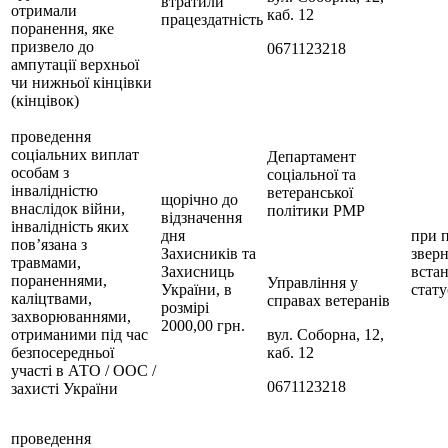
втратили
отримали
каб. 12
працездатність
поранення, яке
призвело до
0671123218
ампутації верхньої
чи нижньої кінцівки
(кінцівок)
проведення
соціальних виплат
Департамент
особам з
соціальної та
інвалідністю
ветеранської
щорічно до
внаслідок війни,
політики РМР
відзначення
інвалідність яких
дня
при 
пов’язана з
Захисників та
зверн
травмами,
Захисниць
вста
пораненнями,
Управління у
України, в
стату
каліцтвами,
справах ветеранів
розмірі
захворюваннями,
2000,00 грн.
отриманими під час
вул. Соборна, 12,
безпосередньої
каб. 12
участі в АТО / ООС /
0671123218
захисті України
проведення