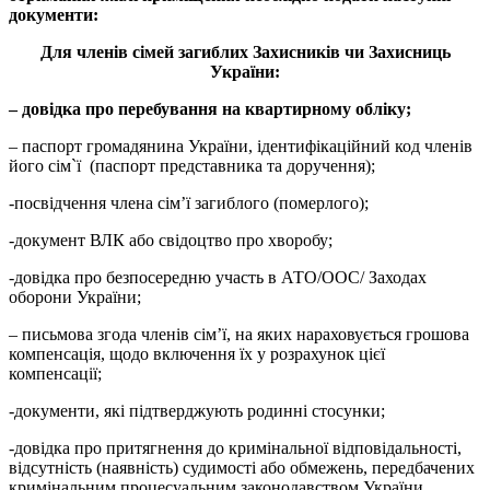
документи
:
Для членів сімей загиблих Захисників чи Захисниць
України:
– довідка про перебування на квартирному обліку;
– паспорт громадянина України, ідентифікаційний код членів
його сім`ї (паспорт представника та доручення);
-посвідчення члена сім’ї загиблого (померлого);
-документ ВЛК або свідоцтво про хворобу;
-довідка про безпосередню участь в АТО/ООС/ Заходах
оборони України;
– письмова згода членів сім’ї, на яких нараховується грошова
компенсація, щодо включення їх у розрахунок цієї
компенсації;
-документи, які підтверджують родинні стосунки;
-довідка про притягнення до кримінальної відповідальності,
відсутність (наявність) судимості або обмежень, передбачених
кримінальним процесуальним законодавством України.