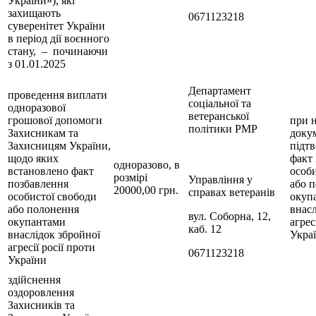
України»), які
захищають
0671123218
суверенітет України
в період дії воєнного
стану, – починаючи
з 01.01.2025
Департамент
проведення виплати
соціальної та
одноразової
ветеранської
грошової допомоги
при н
політики РМР
Захисникам та
докум
Захисницям України,
підт
щодо яких
факт
одноразово, в
встановлено факт
особ
розмірі
Управління у
позбавлення
або 
20000,00 грн.
справах ветеранів
особистої свободи
окуп
або полонення
внасл
вул. Соборна, 12,
окупантами
агрес
каб. 12
внаслідок збройної
Укра
агресії росії проти
0671123218
України
здійснення
оздоровлення
Захисників та