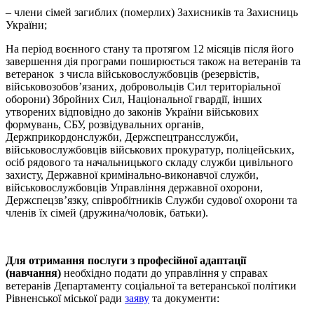
– члени сімей загиблих (померлих) Захисників та Захисниць
України;
На період воєнного стану та протягом 12 місяців після його
завершення дія програми поширюється також на ветеранів та
ветеранок з числа військовослужбовців (резервістів,
військовозобов’язаних, добровольців Сил територіальної
оборони) Збройних Сил, Національної гвардії, інших
утворених відповідно до законів України військових
формувань, СБУ, розвідувальних органів,
Держприкордонслужби, Держспецтрансслужби,
військовослужбовців військових прокуратур, поліцейських,
осіб рядового та начальницького складу служби цивільного
захисту, Державної кримінально-виконавчої служби,
військовослужбовців Управління державної охорони,
Держспецзв’язку, співробітників Служби судової охорони та
членів їх сімей (дружина/чоловік, батьки).
Для отримання послуги з професійної адаптації
(навчання
)
необхідно подати до управління у справах
ветеранів Департаменту соціальної та ветеранської політики
Рівненської міської ради
заяву
та документи: