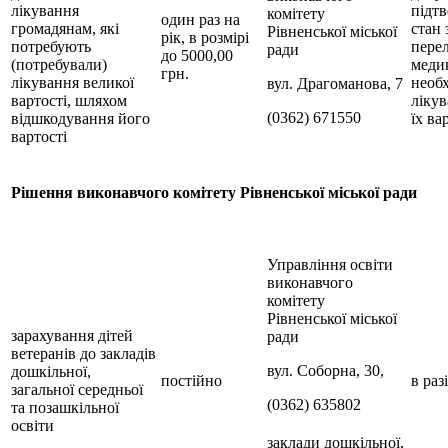
лікування
підт
комітету
один раз на
громадянам, які
стан 
Рівненської міської
рік, в розмірі
потребують
пере
ради
до 5000,00
(потребували)
медик
грн.
лікування великої
необх
вул. Драгоманова, 7
вартості, шляхом
лікув
(0362) 671550
відшкодування його
їх ва
вартості
Рішення виконавчого комітету Рівненської міської ради
Управління освіти
виконавчого
комітету
Рівненської міської
зарахування дітей
ради
ветеранів до закладів
вул. Соборна, 30,
дошкільної,
постійно
в раз
загальної середньої
(0362) 635802
та позашкільної
освіти
заклади дошкільної,