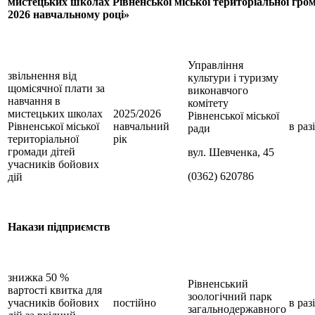
мистецьких школах Рівненської міської територіальної гром
2026 навчальному році»
Управління
звільнення від
культури і туризму
щомісячної плати за
виконавчого
навчання в
комітету
мистецьких школах
2025/2026
Рівненської міської
Рівненської міської
навчальний
в раз
ради
територіальної
рік
громади дітей
вул. Шевченка, 45
учасників бойових
(0362) 620786
дій
Накази підприємств
знижка 50 %
Рівненський
вартості квитка для
зоологічний парк
учасників бойових
постійно
в раз
загальнодержавного