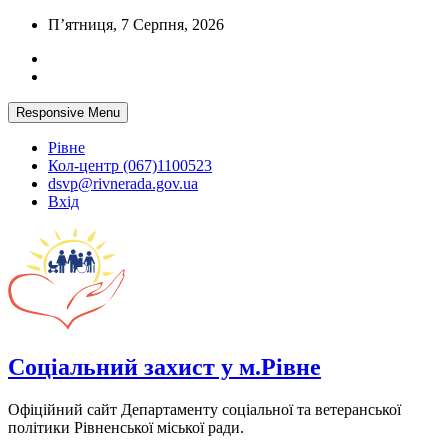
Skip
П’ятниця, 7 Серпня, 2026
to
content
Responsive Menu
Рівне
Кол-центр (067)1100523
dsvp@rivnerada.gov.ua
Вхід
Соціальний захист у м.Рівне
Офіційний сайт Департаменту соціальної та ветеранської
політики Рівненської міської ради.