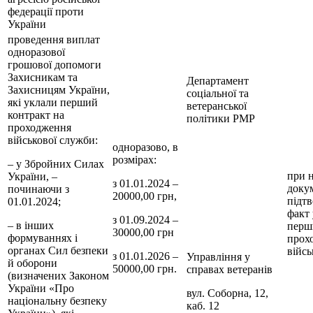
федерації проти
України
проведення виплат
одноразової
грошової допомоги
Захисникам та
Департамент
Захисницям України,
соціальної та
які уклали перший
ветеранської
контракт на
політики РМР
проходження
військової служби:
одноразово, в
розмірах:
– у Збройних Силах
при н
України, –
з 01.01.2024 –
докум
починаючи з
20000,00 грн,
підт
01.01.2024;
факт
з 01.09.2024 –
– в інших
перш
30000,00 грн
формуваннях і
прох
органах Сил безпеки
війсь
з 01.01.2026 –
Управління у
й оборони
50000,00 грн.
справах ветеранів
(визначених Законом
України «Про
вул. Соборна, 12,
національну безпеку
каб. 12