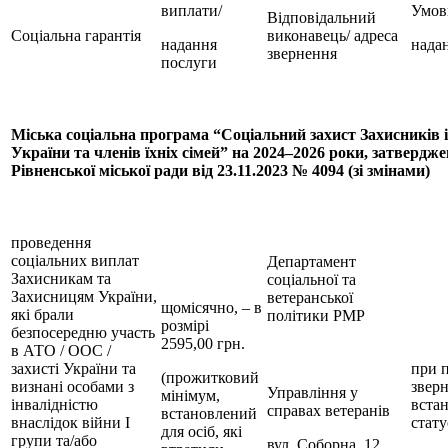
виплати/
Умов
Відповідальний
Соціальна гарантія
виконавець/ адреса
надання
нада
звернення
послуги
Міська соціальна програма “Соціальний захист Захисників 
України та членів їхніх сімей” на 2024–2026 роки, затверд
Рівненської міської ради від 23.11.2023 № 4094 (зі змінами)
проведення
соціальних виплат
Департамент
Захисникам та
соціальної та
Захисницям України,
ветеранської
щомісячно, – в
які брали
політики РМР
розмірі
безпосередню участь
2595,00 грн.
в АТО / ООС /
захисті України та
при 
(прожитковий
визнані особами з
зверн
Управління у
мінімум,
інвалідністю
вста
справах ветеранів
встановлений
внаслідок війни І
стату
для осіб, які
групи та/або
вул. Соборна, 12,