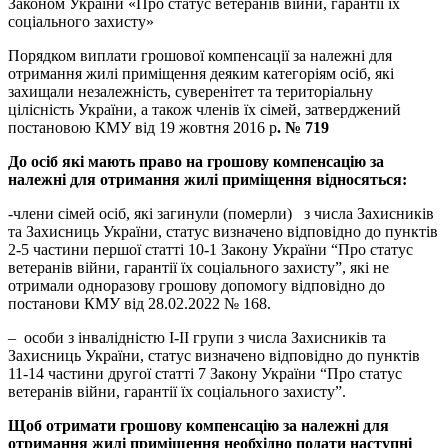
Законом України «Про статус ветеранів війни, гарантії їх
соціального захисту»
Порядком виплати грошової компенсації за належні для
отримання жилі приміщення деяким категоріям осіб, які
захищали незалежність, суверенітет та територіальну
цілісність України, а також членів їх сімей, затверджений
постановою КМУ від 19 жовтня 2016 р
. № 719
До осіб які мають право на грошову компенсацію за
належні для отримання жилі приміщення відносяться:
-члени сімей осіб, які загинули (померли) з числа Захисників
та Захисниць України, статус визначено відповідно до пунктів
2-5 частини першої статті 10-1 Закону України “Про статус
ветеранів війни, гарантії їх соціального захисту”, які не
отримали одноразову грошову допомогу відповідно до
постанови КМУ від 28.02.2022 № 168.
– особи з інвалідністю I-II групи з числа Захисників та
Захисниць України, статус визначено відповідно до пунктів
11-14 частини другої статті 7 Закону України “Про статус
ветеранів війни, гарантії їх соціального захисту”.
Щоб отримати
грошову компенсацію за належні для
отримання жилі приміщення
необхідно подати наступні