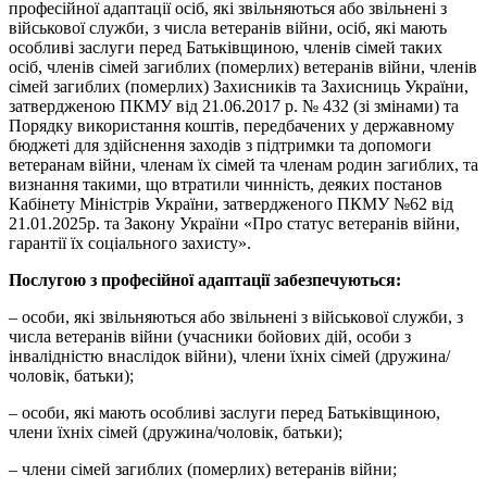
професійної адаптації осіб, які звільняються або звільнені з
військової служби, з числа ветеранів війни, осіб, які мають
особливі заслуги перед Батьківщиною, членів сімей таких
осіб, членів сімей загиблих (померлих) ветеранів війни, членів
сімей загиблих (померлих) Захисників та Захисниць України,
затвердженою ПКМУ від 21.06.2017 р. № 432 (зі змінами) та
Порядку використання коштів, передбачених у державному
бюджеті для здійснення заходів з підтримки та допомоги
ветеранам війни, членам їх сімей та членам родин загиблих, та
визнання такими, що втратили чинність, деяких постанов
Кабінету Міністрів України, затвердженого ПКМУ №62 від
21.01.2025р. та Закону України «Про статус ветеранів війни,
гарантії їх соціального захисту».
Послугою з професійної адаптації забезпечуються:
– особи, які звільняються або звільнені з військової служби, з
числа ветеранів війни (учасники бойових дій, особи з
інвалідністю внаслідок війни), члени їхніх сімей (дружина/
чоловік, батьки);
– особи, які мають особливі заслуги перед Батьківщиною,
члени їхніх сімей (дружина/чоловік, батьки);
– члени сімей загиблих (померлих) ветеранів війни;