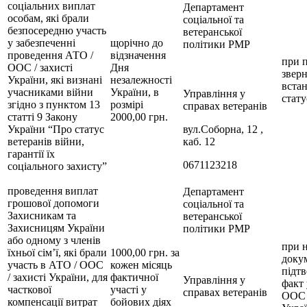
соціальних виплат
Департамент
особам, які брали
соціальної та
безпосередню участь
ветеранської
у забезпеченні
щорічно до
політики РМР
проведення АТО /
відзначення
при 
ООС / захисті
Дня
зверн
України, які визнані
незалежності
вста
учасниками війни
України, в
Управління у
стату
згідно з пунктом 13
розмірі
справах ветеранів
статті 9 Закону
2000,00 грн.
України “Про статус
вул.Соборна, 12 ,
ветеранів війни,
каб. 12
гарантії їх
0671123218
соціального захисту”
проведення виплат
Департамент
грошової допомоги
соціальної та
Захисникам та
ветеранської
Захисницям України
політики РМР
або одному з членів
при н
їхньої сім’ї, які брали
1000,00 грн. за
докум
участь в АТО / ООС
кожен місяць
підт
/ захисті України, для
фактичної
Управління у
факт 
часткової
участі у
справах ветеранів
ООС /
компенсації витрат
бойових діях