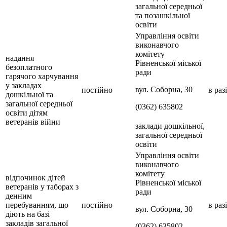
загальної середньої
та позашкільної
освіти
Управління освіти
виконавчого
комітету
надання
Рівненської міської
безоплатного
ради
гарячого харчування
у закладах
вул. Соборна, 30
постійно
в раз
дошкільної та
загальної середньої
(0362) 635802
освіти дітям
ветеранів війни
заклади дошкільної,
загальної середньої
освіти
Управління освіти
виконавчого
комітету
відпочинок дітей
Рівненської міської
ветеранів у таборах з
ради
денним
перебуванням, що
постійно
в раз
вул. Соборна, 30
діють на базі
закладів загальної
(0362) 635802