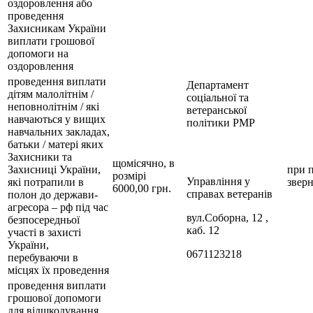
оздоровлення або
проведення
Захисникам України
виплати грошової
допомоги на
оздоровлення
проведення виплати
Департамент
дітям малолітнім /
соціальної та
неповнолітнім / які
ветеранської
навчаються у вищих
політики РМР
навчальних закладах,
батьки / матері яких
Захисники та
щомісячно, в
Захисниці України,
при 
розмірі
Управління у
які потрапили в
звер
6000,00 грн.
справах ветеранів
полон до держави-
агресора – рф під час
вул.Соборна, 12 ,
безпосередньої
каб. 12
участі в захисті
України,
0671123218
перебуваючи в
місцях їх проведення
проведення виплати
грошової допомоги
для відшкодування