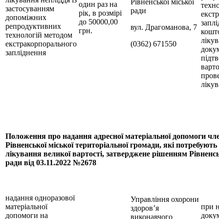
Рівненської міської
один раз на
техн
застосуванням
ради
рік, в розмірі
екст
допоміжних
до 50000,00
заплі
репродуктивних
вул. Драгоманова, 7
грн.
кошт
технологій методом
лікув
екстракорпорального
(0362) 671550
доку
запліднення
підт
варто
пров
ліку
Положення про надання адресної матеріальної допомоги чл
Рівненської міської територіальної громади, які потребують
лікування великої вартості, затверджене рішенням Рівненсь
ради від 03.11.2022 №2678
надання одноразової
Управління охорони
матеріальної
при н
здоров’я
допомоги на
докум
виконавчого