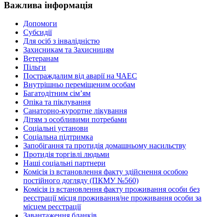
Важлива інформація
Допомоги
Субсидії
Для осіб з інвалідністю
Захисникам та Захисницям
Ветеранам
Пільги
Постраждалим від аварії на ЧАЕС
Внутрішньо переміщеним особам
Багатодітним сім’ям
Опіка та піклування
Санаторно-курортне лікування
Дітям з особливими потребами
Соціальні установи
Соціальна підтримка
Запобігання та протидія домашньому насильству
Протидія торгівлі людьми
Наші соціальні партнери
Комісія із встановлення факту здійснення особою
постійного догляду (ПКМУ №560)
Комісія із встановлення факту проживання особи без
реєстрації місця проживання/не проживання особи за
місцем реєстрації
Завантаження бланків