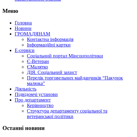
Меню
Головна
Новини
ГРОМАДЯНАМ
Контактна інформація
Інформаційні картки
Е-сервіси
Соціальний портал Мінсоцполітики
Є-Ветеран
ЄМалятко
ДІЯ. Соціальний захист
Перелік торговельних майданчиків “Пакунок
малюка”
Діяльність
Підвідомчі установи
Про департамент
Керівництво
Структура департаменту соціальної та
ветеранської політики
Останні новини