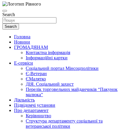
Search
Search
Головна
Новини
ГРОМАДЯНАМ
Контактна інформація
Інформаційні картки
Е-сервіси
Соціальний портал Мінсоцполітики
Є-Ветеран
ЄМалятко
ДІЯ. Соціальний захист
Перелік торговельних майданчиків “Пакунок
малюка”
Діяльність
Підвідомчі установи
Про департамент
Керівництво
Структура департаменту соціальної та
ветеранської політики