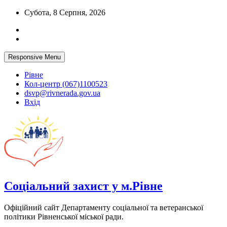
Skip
Субота, 8 Серпня, 2026
to
content
Responsive Menu
Рівне
Кол-центр (067)1100523
dsvp@rivnerada.gov.ua
Вхід
Соціальний захист у м.Рівне
Офіційний сайт Департаменту соціальної та ветеранської
політики Рівненської міської ради.