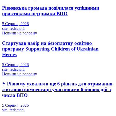
Рівненська громада поділилася успішними
практиками підтримки ВПО
5 Серпня, 2026
site_redactor1
Новини на головну
Стартував набір на безоплатну освітню
програму Supporting Children of Ukrainian
Heroes
5 Серпня, 2026
site_redactor1
Новини на головну
У Рівному ухвалили ще 6 рішень для отримання
житлової компенсації учасниками бойових дій з
числа ВПО
5 Серпня, 2026
site_redactor1