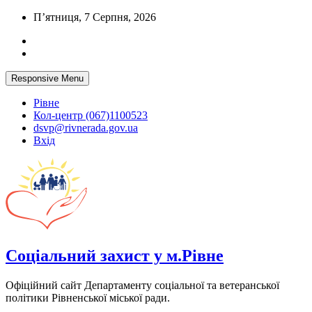
Skip
П’ятниця, 7 Серпня, 2026
to
content
Responsive Menu
Рівне
Кол-центр (067)1100523
dsvp@rivnerada.gov.ua
Вхід
Соціальний захист у м.Рівне
Офіційний сайт Департаменту соціальної та ветеранської
політики Рівненської міської ради.