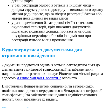
денній формі.
у разі реєстрації одного з батьків в іншому місці –
довідка структурного підрозділу виконавчого органу
міської ради про те, що за місцем реєстрації батька або
матері посвідчення не видавалися
у разі переміщення багатодітної сім’ї з тимчасово
окупованої території, крім вказаних документів,
додатково подається довідка про взяття на облік
внутрішньо-переміщеної особи із відміткою про
реєстрації їхнього місця проживання.
Куди звернутися з документами для
отримання посвідчення
Документи подаються одним з батьків багатодітної сім’ї до
Департаменту цифрової трансформації та забезпечення
надання адміністративних послуг Рівненської міської ради за
адресою
м.Рівне майдан Просвіти,2
особисто.
Виготовлені Департаментом соціальної та ветеранської
політики посвідчення передаються в Департамент цифрової
трансформації та забезпечення надання адміністративних
послуг, який забезпечує їх видачу.