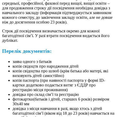
середньої, професійної, фахової перед вищої, вищої освіти –
для продовження строку дії посвідчення необхідна довідка з
навчального закладу (інформація підтверджується заявником
кожного семестру, до закінчення закладу освіти, але не довше
ніж до досягнення особою 23 років).
Строк дії посвідчення визначається окремо для кожної
багатодітної сім’ї. У разі втрати посвідчення видається його
дублікат.
Перелік документів:
заява одного з батьків
копія свідоцтв про народження дітей
копія свідоцтва про шлюб (крім батька або матері, які
виховують дітей самостійно)
копія паспорта (при наявності паспорта у формі ID-
картки додатково подається витяг з ЄДДР про
реєстрацію місця проживання)
довідка про склад сім’ї та реєстрацію
фотокартки(батьків і дітей, старших 6 років) розміром
30х40 мм
довідка з місця навчання в разі, якщо хтось з дітей
багатодітної сім’ї (віком від 18 до 23 років) навчається на