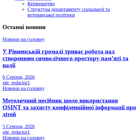
Керівництво
Структура департаменту соціальної та
ветеранської політики
Останні новини
Новини на головну
У Рівненській громаді триває робота над
створенням символічного простору пам’яті та
надії
6 Серпня, 2026
site_redactor1
Новини на головну
Методичний посібник щодо використання
OSINT та захисту конфіденційної інформації про
дітей
5 Серпня, 2026
site_redactor1
Новини на головну