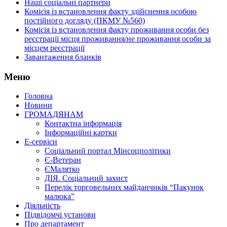
Наші соціальні партнери
Комісія із встановлення факту здійснення особою
постійного догляду (ПКМУ №560)
Комісія із встановлення факту проживання особи без
реєстрації місця проживання/не проживання особи за
місцем реєстрації
Завантаження бланків
Меню
Головна
Новини
ГРОМАДЯНАМ
Контактна інформація
Інформаційні картки
Е-сервіси
Соціальний портал Мінсоцполітики
Є-Ветеран
ЄМалятко
ДІЯ. Соціальний захист
Перелік торговельних майданчиків “Пакунок
малюка”
Діяльність
Підвідомчі установи
Про департамент