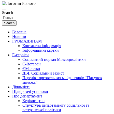
Search
Search
Головна
Новини
ГРОМАДЯНАМ
Контактна інформація
Інформаційні картки
Е-сервіси
Соціальний портал Мінсоцполітики
Є-Ветеран
ЄМалятко
ДІЯ. Соціальний захист
Перелік торговельних майданчиків “Пакунок
малюка”
Діяльність
Підвідомчі установи
Про департамент
Керівництво
Структура департаменту соціальної та
ветеранської політики