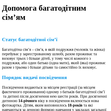
Допомога багатодітним
сім’ям
Статус багатодітної сім’ї
Багатодітна сім’я – сім’я, в якій подружжя (чоловік та жінка)
перебуває у зареєстрованому шлюбі, разом проживає та
виховує трьох і більше дітей, у тому числі кожного з
подружжя, або один батько (одна мати), який (яка) проживає
разом з трьома і більше дітьми та самостійно їх виховує.
Порядок видачі посвідчення
Посвідчення видаються за місцем реєстрації (за місцем
фактичного проживання) одному з батьків багатодітної сім’ї
та дитині після досягнення нею шести років. При досягненні
дитиною
14-річного
віку в посвідчення вклеюється нова
фотокартка. Дітям, яким виповнилось
18-років
та які
навчаються за денною формою навчання у закладах загальної