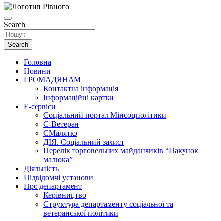
Search
Search
Головна
Новини
ГРОМАДЯНАМ
Контактна інформація
Інформаційні картки
Е-сервіси
Соціальний портал Мінсоцполітики
Є-Ветеран
ЄМалятко
ДІЯ. Соціальний захист
Перелік торговельних майданчиків “Пакунок
малюка”
Діяльність
Підвідомчі установи
Про департамент
Керівництво
Структура департаменту соціальної та
ветеранської політики