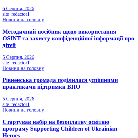
6 Серпня, 2026
site_redactor1
Новини на головну
Методичний посібник щодо використання
OSINT та захисту конфіденційної інформації про
дітей
5 Серпня, 2026
site_redactor1
Новини на головну
Рівненська громада поділилася успішними
практиками підтримки ВПО
5 Серпня, 2026
site_redactor1
Новини на головну
Стартував набір на безоплатну освітню
програму Supporting Children of Ukrainian
Heroes