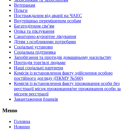
Ветеранам
Пільги
Постраждалим від аварії на ЧАЕС
Внутрішньо переміщеним особам
Багатодітним сім’ям
Опіка та піклування
Санаторно-курортне лікування
Дітям з особливими потребами
Соціальні установи
Соціальна підтримка
Запобігання та протидія домашньому насильству
Протидія торгівлі людьми
Наші соціальні партнери
Комісія із встановлення факту здійснення особою
постійного догляду (ПКМУ №560)
Комісія із встановлення факту проживання особи без
реєстрації місця проживання/не проживання особи за
місцем реєстрації
Завантаження бланків
Меню
Головна
Новини