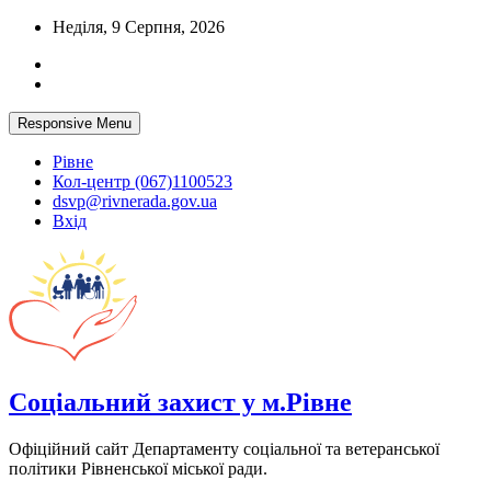
Skip
Неділя, 9 Серпня, 2026
to
content
Responsive Menu
Рівне
Кол-центр (067)1100523
dsvp@rivnerada.gov.ua
Вхід
Соціальний захист у м.Рівне
Офіційний сайт Департаменту соціальної та ветеранської
політики Рівненської міської ради.