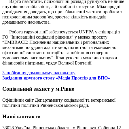
Варто пам’ятати, психологічні розлади руйнують не лише
внутрішню стабільність, а й особисті стосунки. Міжнародні
дослідження доводять, що при збільшенні частоти проблем з
психологічним здоров’ям, зростає кількість випадків
домашнього насильства.
Робота гарячої лінії забезпечується UNFPA у співпраці з
ГО “Інноваційні соціальні рішення” у межах проєкту
“EMBRACE: Посилення національних і регіональних
механізмів побудови адаптивної, підзвітної та економічно
ефективної системи протидії та запобігання гендерно
зумовленому насильству”. Її запуск став можливо завдяки
фінансовій підтримці уряду Великої Британії.
Навігація
Запобігання домашньому насильству
Засідання круглого столу «Медіа Простір для ВПО»
записів
Соціальний захист у м.Рівне
Офіційний сайт Департаменту соціальної та ветеранської
політики політики Рівненської міської ради.
Наші контакти
33028 Україна, Рівненська область, м.Рівне, вул. Соборна 12