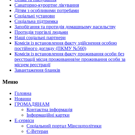
Санаторно-курортне лікування
Дітям з особливими потребами
Соціальні установи
Соціальна підтримка
Запобігання та протидія домашньому насильству
Протидія торгівлі людьми
Наші соціальні партнери
Комісія із встановлення факту здійснення особою
постійного догляду (ПКМУ №560)
Комісія із встановлення факту проживання особи без
реєстрації місця проживання/не проживання особи за
місцем реєстрації
Завантаження бланків
Меню
Головна
Новини
ГРОМАДЯНАМ
Контактна інформація
Інформаційні картки
Е-сервіси
Соціальний портал Мінсоцполітики
Є-Ветеран