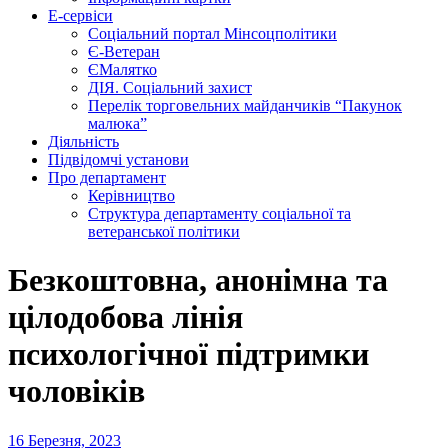
Е-сервіси
Соціальний портал Мінсоцполітики
Є-Ветеран
ЄМалятко
ДІЯ. Соціальний захист
Перелік торговельних майданчиків “Пакунок
малюка”
Діяльність
Підвідомчі установи
Про департамент
Керівництво
Структура департаменту соціальної та
ветеранської політики
Безкоштовна, анонімна та
цілодобова лінія
психологічної підтримки
чоловіків
16 Березня, 2023