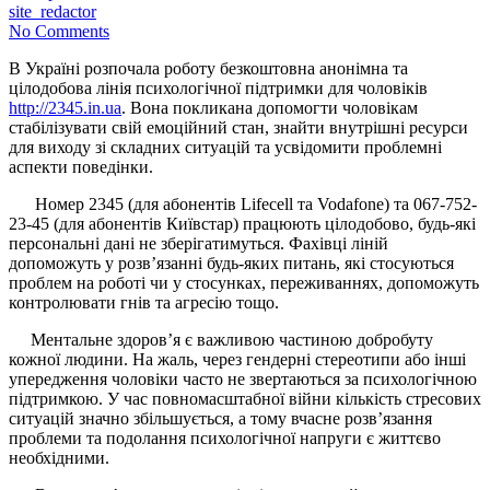
site_redactor
No Comments
В Україні розпочала роботу безкоштовна анонімна та
цілодобова лінія психологічної підтримки для чоловіків
http://2345.in.ua
. Вона покликана допомогти чоловікам
стабілізувати свій емоційний стан, знайти внутрішні ресурси
для виходу зі складних ситуацій та усвідомити проблемні
аспекти поведінки.
Номер 2345 (для абонентів Lifecell та Vodafone) та 067-752-
23-45 (для абонентів Київстар) працюють цілодобово, будь-які
персональні дані не зберігатимуться. Фахівці ліній
допоможуть у розв’язанні будь-яких питань, які стосуються
проблем на роботі чи у стосунках, переживаннях, допоможуть
контролювати гнів та агресію тощо.
Ментальне здоров’я є важливою частиною добробуту
кожної людини. На жаль, через гендерні стереотипи або інші
упередження чоловіки часто не звертаються за психологічною
підтримкою. У час повномасштабної війни кількість стресових
ситуацій значно збільшується, а тому вчасне розв’язання
проблеми та подолання психологічної напруги є життєво
необхідними.