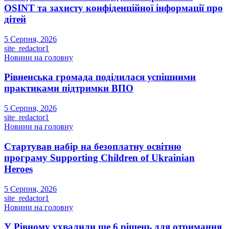
OSINT та захисту конфіденційної інформації про
дітей
5 Серпня, 2026
site_redactor1
Новини на головну
Рівненська громада поділилася успішними
практиками підтримки ВПО
5 Серпня, 2026
site_redactor1
Новини на головну
Стартував набір на безоплатну освітню
програму Supporting Children of Ukrainian
Heroes
5 Серпня, 2026
site_redactor1
Новини на головну
У Рівному ухвалили ще 6 рішень для отримання