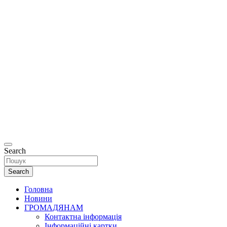
Офіційний
сайт
Департаменту
соціальної та
ветеранської
політики
Рівненської
міської ради.
Search
Search
Головна
Новини
ГРОМАДЯНАМ
Контактна інформація
Інформаційні картки