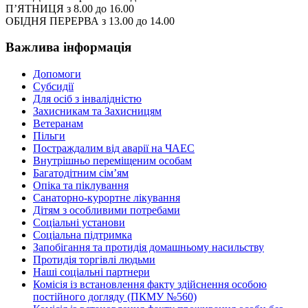
П’ЯТНИЦЯ з 8.00 до 16.00
ОБІДНЯ ПЕРЕРВА з 13.00 до 14.00
Важлива інформація
Допомоги
Субсидії
Для осіб з інвалідністю
Захисникам та Захисницям
Ветеранам
Пільги
Постраждалим від аварії на ЧАЕС
Внутрішньо переміщеним особам
Багатодітним сім’ям
Опіка та піклування
Санаторно-курортне лікування
Дітям з особливими потребами
Соціальні установи
Соціальна підтримка
Запобігання та протидія домашньому насильству
Протидія торгівлі людьми
Наші соціальні партнери
Комісія із встановлення факту здійснення особою
постійного догляду (ПКМУ №560)