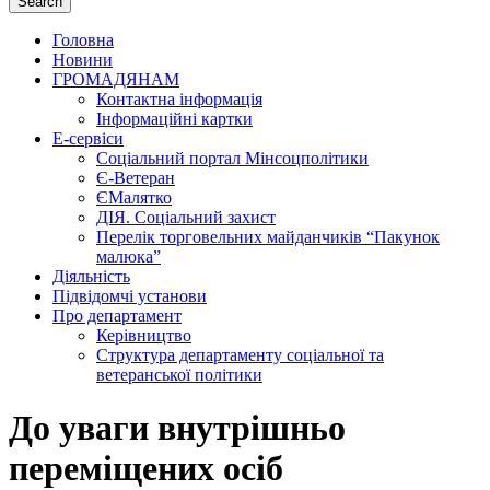
Search
Головна
Новини
ГРОМАДЯНАМ
Контактна інформація
Інформаційні картки
Е-сервіси
Соціальний портал Мінсоцполітики
Є-Ветеран
ЄМалятко
ДІЯ. Соціальний захист
Перелік торговельних майданчиків “Пакунок
малюка”
Діяльність
Підвідомчі установи
Про департамент
Керівництво
Структура департаменту соціальної та
ветеранської політики
До уваги внутрішньо
переміщених осіб