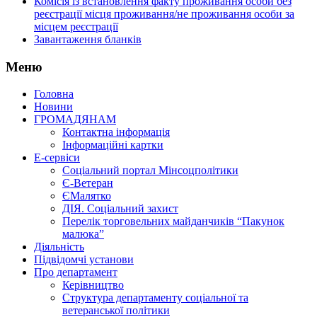
Комісія із встановлення факту проживання особи без
реєстрації місця проживання/не проживання особи за
місцем реєстрації
Завантаження бланків
Меню
Головна
Новини
ГРОМАДЯНАМ
Контактна інформація
Інформаційні картки
Е-сервіси
Соціальний портал Мінсоцполітики
Є-Ветеран
ЄМалятко
ДІЯ. Соціальний захист
Перелік торговельних майданчиків “Пакунок
малюка”
Діяльність
Підвідомчі установи
Про департамент
Керівництво
Структура департаменту соціальної та
ветеранської політики