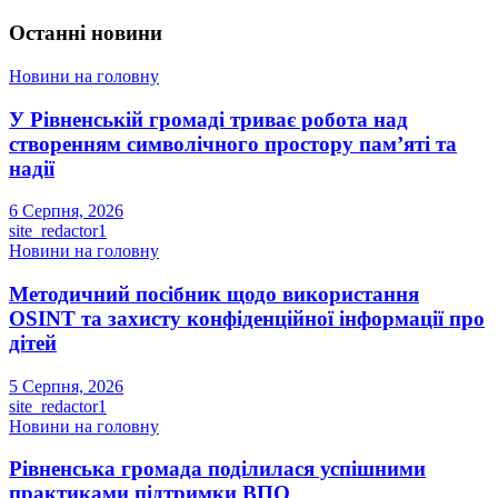
Останні новини
Новини на головну
У Рівненській громаді триває робота над
створенням символічного простору пам’яті та
надії
6 Серпня, 2026
site_redactor1
Новини на головну
Методичний посібник щодо використання
OSINT та захисту конфіденційної інформації про
дітей
5 Серпня, 2026
site_redactor1
Новини на головну
Рівненська громада поділилася успішними
практиками підтримки ВПО