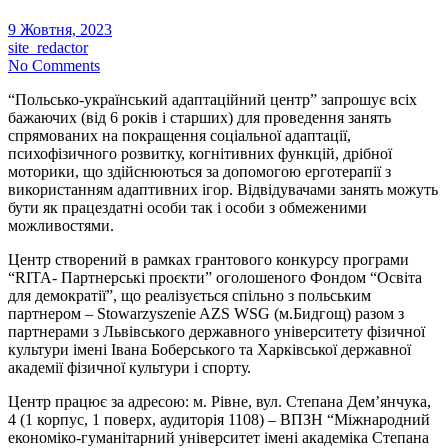
9 Жовтня, 2023
site_redactor
No Comments
“Польсько-український адаптаційний центр” запрошує всіх
бажаючих (від 6 років і старших) для проведення занять
спрямованих на покращення соціальної адаптації,
психофізичного розвитку, когнітивних функцій, дрібної
моторики, що здійснюються за допомогою ерготерапії з
використанням адаптивних ігор. Відвідувачами занять можуть
бути як працездатні особи так і особи з обмеженими
можливостями.
Центр створений в рамках грантового конкурсу програми
“RITA- Партнерські проєкти” оголошеного Фондом “Освіта
для демократії”, що реалізується спільно з польським
партнером – Stowarzyszenie AZS WSG (м.Бидгощ) разом з
партнерами з Львівського державного університету фізичної
культури імені Івана Боберського та Харківської державної
академії фізичної культури і спорту.
Центр працює за адресою: м. Рівне, вул. Степана Дем’янчука,
4 (1 корпус, 1 поверх, аудиторія 1108) – ВПЗН “Міжнародний
економіко-гуманітарний університет імені академіка Степана