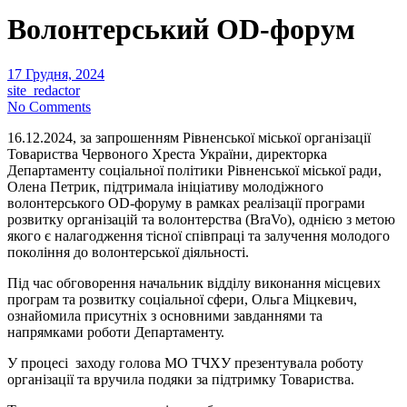
Волонтерський OD-форум
17 Грудня, 2024
site_redactor
No Comments
16.12.2024, за запрошенням Рівненської міської організації
Товариства Червоного Хреста України, директорка
Департаменту соціальної політики Рівненської міської ради,
Олена Петрик, підтримала ініціативу молодіжного
волонтерського OD-форуму в рамках реалізації програми
розвитку організацій та волонтерства (BraVo), однією з метою
якого є налагодження тісної співпраці та залучення молодого
покоління до волонтерської діяльності.
Під час обговорення начальник відділу виконання місцевих
програм та розвитку соціальної сфери, Ольга Міцкевич,
ознайомила присутніх з основними завданнями та
напрямками роботи Департаменту.
У процесі заходу голова МО ТЧХУ презентувала роботу
організації та вручила подяки за підтримку Товариства.