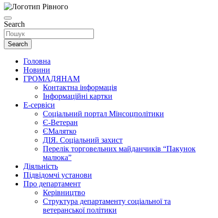
Search
Search
Головна
Новини
ГРОМАДЯНАМ
Контактна інформація
Інформаційні картки
Е-сервіси
Соціальний портал Мінсоцполітики
Є-Ветеран
ЄМалятко
ДІЯ. Соціальний захист
Перелік торговельних майданчиків “Пакунок
малюка”
Діяльність
Підвідомчі установи
Про департамент
Керівництво
Структура департаменту соціальної та
ветеранської політики