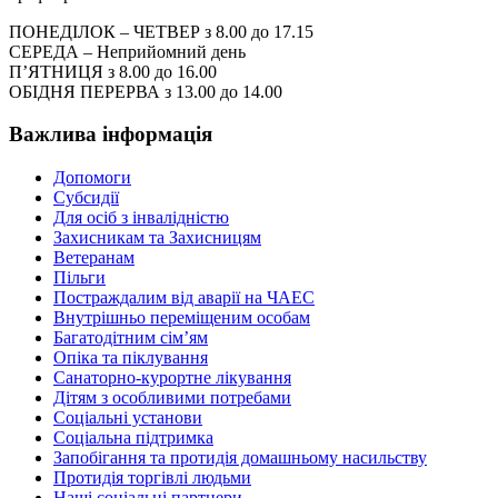
ПОНЕДІЛОК – ЧЕТВЕР з 8.00 до 17.15
СЕРЕДА – Неприйомний день
П’ЯТНИЦЯ з 8.00 до 16.00
ОБІДНЯ ПЕРЕРВА з 13.00 до 14.00
Важлива інформація
Допомоги
Субсидії
Для осіб з інвалідністю
Захисникам та Захисницям
Ветеранам
Пільги
Постраждалим від аварії на ЧАЕС
Внутрішньо переміщеним особам
Багатодітним сім’ям
Опіка та піклування
Санаторно-курортне лікування
Дітям з особливими потребами
Соціальні установи
Соціальна підтримка
Запобігання та протидія домашньому насильству
Протидія торгівлі людьми
Наші соціальні партнери