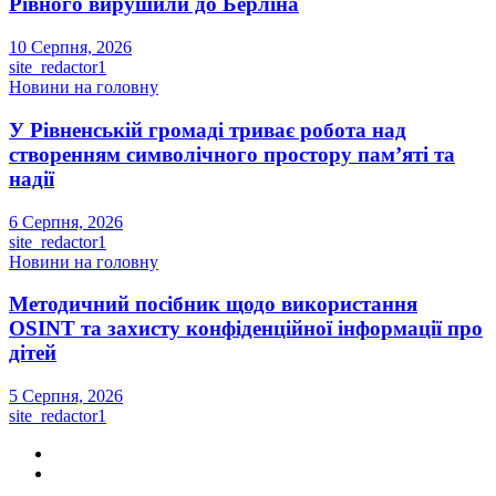
Рівного вирушили до Берліна
10 Серпня, 2026
site_redactor1
Новини на головну
У Рівненській громаді триває робота над
створенням символічного простору пам’яті та
надії
6 Серпня, 2026
site_redactor1
Новини на головну
Методичний посібник щодо використання
OSINT та захисту конфіденційної інформації про
дітей
5 Серпня, 2026
site_redactor1