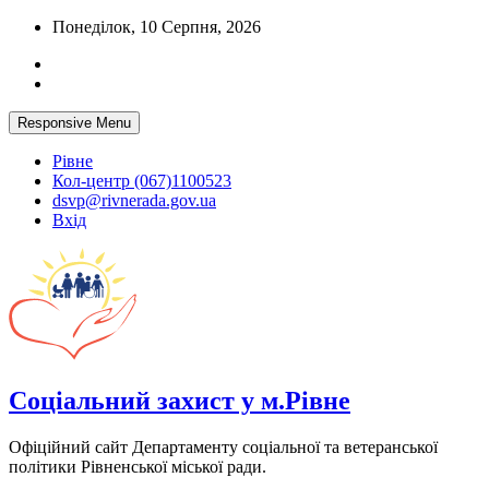
Skip
Понеділок, 10 Серпня, 2026
to
content
Responsive Menu
Рівне
Кол-центр (067)1100523
dsvp@rivnerada.gov.ua
Вхід
Соціальний захист у м.Рівне
Офіційний сайт Департаменту соціальної та ветеранської
політики Рівненської міської ради.