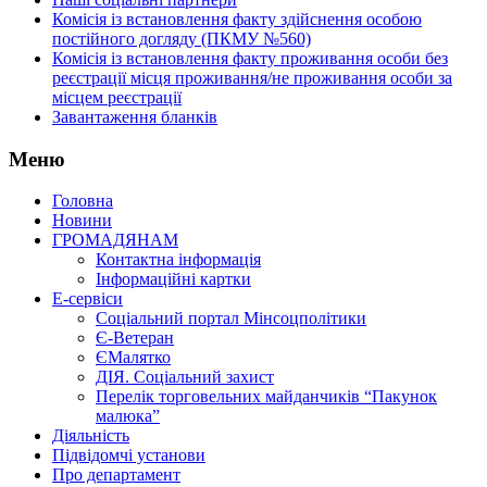
Комісія із встановлення факту здійснення особою
постійного догляду (ПКМУ №560)
Комісія із встановлення факту проживання особи без
реєстрації місця проживання/не проживання особи за
місцем реєстрації
Завантаження бланків
Меню
Головна
Новини
ГРОМАДЯНАМ
Контактна інформація
Інформаційні картки
Е-сервіси
Соціальний портал Мінсоцполітики
Є-Ветеран
ЄМалятко
ДІЯ. Соціальний захист
Перелік торговельних майданчиків “Пакунок
малюка”
Діяльність
Підвідомчі установи
Про департамент