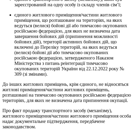
зареєстрований на одну особу із складу членів сім’ї;
єдиного житлового приміщення/частини житлового
приміщення, що розташоване на територіях, на яких
ведуться (велися) бойові дії або тимчасово окупованих
російською федерацією, для яких не визначена дата
завершення бойових дій (припинення можливості
бойових дій), території активних бойових дій, що
включені до Переліку територій, на яких ведуться
(велися) бойові дії або тимчасово окупованих
російською федерацією, затвердженого Наказом
Міністерства з питань реінтеграції тимчасово
окупованих територій України від 22.12.2022 року №
309 (зі змінами).
До інших житлових приміщень, крім єдиного, не відносяться
житлові приміщення/частини житлових приміщень,
розташовані на тимчасово окупованих російською федерацією
територіях, для яких не визначена дата припинення окупації.
Про факт продажу транспортного засобу (механізму),
житлового приміщення/частини житлового приміщення особа
надає документальне підтвердження, передбачене
законодавством.