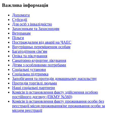
Важлива інформація
Допомоги
Субсидії
Для осіб з інвалідністю
Захисникам та Захисницям
Ветеранам
Пільги
Постраждалим від аварії на ЧАЕС
Внутрішньо переміщеним особам
Багатодітним сім’ям
Опіка та піклування
Санаторно-курортне лікування
Дітям з особливими потребами
Соціальні установи
Соціальна підтримка
Запобігання та протидія домашньому насильству
Протидія торгівлі людьми
Наші соціальні партнери
Комісія із встановлення факту здійснення особою
постійного догляду (ПКМУ №560)
Комісія із встановлення факту проживання особи без
реєстрації місця проживання/не проживання особи за
місцем реєстрації