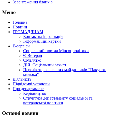
Завантаження бланків
Меню
Головна
Новини
ГРОМАДЯНАМ
Контактна інформація
Інформаційні картки
Е-сервіси
Соціальний портал Мінсоцполітики
Є-Ветеран
ЄМалятко
ДІЯ. Соціальний захист
Перелік торговельних майданчиків “Пакунок
малюка”
Діяльність
Підвідомчі установи
Про департамент
Керівництво
Структура департаменту соціальної та
ветеранської політики
Останні новини