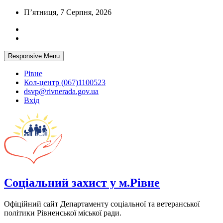
Skip
П’ятниця, 7 Серпня, 2026
to
content
Responsive Menu
Рівне
Кол-центр (067)1100523
dsvp@rivnerada.gov.ua
Вхід
Соціальний захист у м.Рівне
Офіційний сайт Департаменту соціальної та ветеранської
політики Рівненської міської ради.