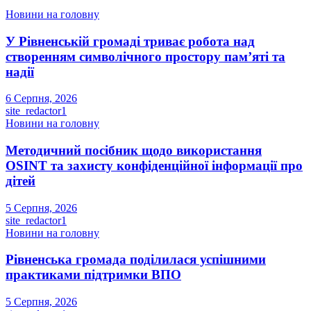
Новини на головну
У Рівненській громаді триває робота над
створенням символічного простору пам’яті та
надії
6 Серпня, 2026
site_redactor1
Новини на головну
Методичний посібник щодо використання
OSINT та захисту конфіденційної інформації про
дітей
5 Серпня, 2026
site_redactor1
Новини на головну
Рівненська громада поділилася успішними
практиками підтримки ВПО
5 Серпня, 2026