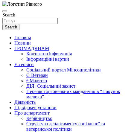
Search
Search
Головна
Новини
ГРОМАДЯНАМ
Контактна інформація
Інформаційні картки
Е-сервіси
Соціальний портал Мінсоцполітики
Є-Ветеран
ЄМалятко
ДІЯ. Соціальний захист
Перелік торговельних майданчиків “Пакунок
малюка”
Діяльність
Підвідомчі установи
Про департамент
Керівництво
Структура департаменту соціальної та
ветеранської політики