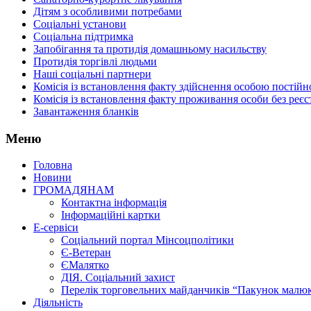
Дітям з особливими потребами
Соціальні установи
Соціальна підтримка
Запобігання та протидія домашньому насильству
Протидія торгівлі людьми
Наші соціальні партнери
Комісія із встановлення факту здійснення особою пості
Комісія із встановлення факту проживання особи без реєс
Завантаження бланків
Меню
Головна
Новини
ГРОМАДЯНАМ
Контактна інформація
Інформаційні картки
Е-сервіси
Соціальний портал Мінсоцполітики
Є-Ветеран
ЄМалятко
ДІЯ. Соціальний захист
Перелік торговельних майданчиків “Пакунок малю
Діяльність