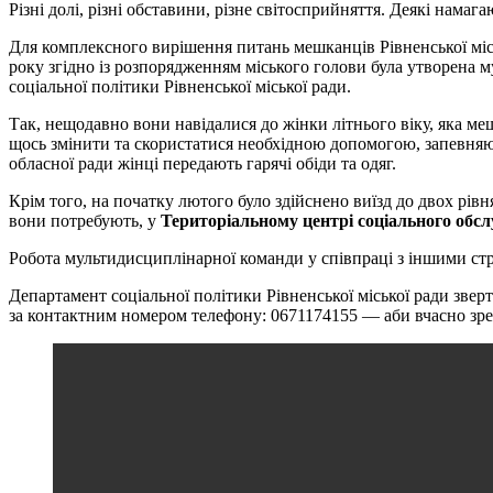
Різні долі, різні обставини, різне світосприйняття. Деякі намаг
Для комплексного вирішення питань мешканців Рівненської міськ
року згідно із розпорядженням міського голови була утворена м
соціальної політики Рівненської міської ради.
Так, нещодавно вони навідалися до жінки літнього віку, яка ме
щось змінити та скористатися необхідною допомогою, запевняюч
обласної ради жінці передають гарячі обіди та одяг.
Крім того, на початку лютого було здійснено виїзд до двох рі
вони потребують, у
Територіальному центрі соціального обсл
Робота мультидисциплінарної команди у співпраці з іншими стр
Департамент соціальної політики Рівненської міської ради звер
за контактним номером телефону: 0671174155 — аби вчасно зреаг