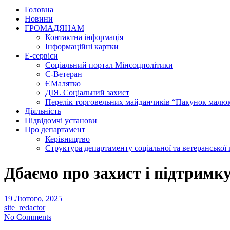
Головна
Новини
ГРОМАДЯНАМ
Контактна інформація
Інформаційні картки
Е-сервіси
Соціальний портал Мінсоцполітики
Є-Ветеран
ЄМалятко
ДІЯ. Соціальний захист
Перелік торговельних майданчиків “Пакунок малю
Діяльність
Підвідомчі установи
Про департамент
Керівництво
Структура департаменту соціальної та ветеранської
Дбаємо про захист і підтримку
19 Лютого, 2025
site_redactor
No Comments