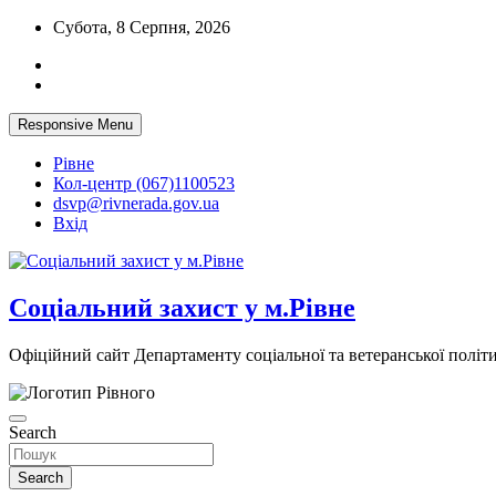
Skip
Субота, 8 Серпня, 2026
to
content
Responsive Menu
Рівне
Кол-центр (067)1100523
dsvp@rivnerada.gov.ua
Вхід
Соціальний захист у м.Рівне
Офіційний сайт Департаменту соціальної та ветеранської політи
Search
Search