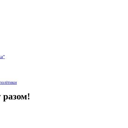
ка”
 політики
 разом!