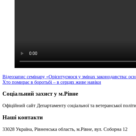
Навігація
Відеозапис семінару «Орієнтуємося у змінах законодавства: 
Хто помирає в боротьбі – в серцях живе навіки
записів
Соціальний захист у м.Рівне
Офіційний сайт Департаменту соціальної та ветеранської політи
Наші контакти
33028 Україна, Рівненська область, м.Рівне, вул. Соборна 12