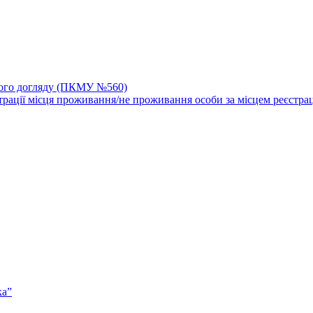
йного догляду (ПКМУ №560)
трації місця проживання/не проживання особи за місцем реєстрац
ка”