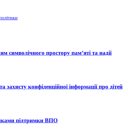
 політики
ям символічного простору пам’яті та надії
 захисту конфіденційної інформації про дітей
тиками підтримки ВПО