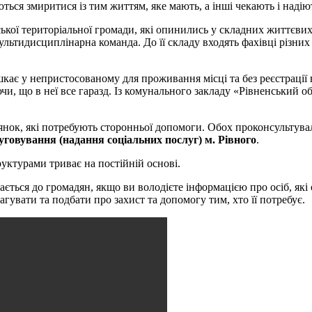
аються змиритися із тим життям, яке мають, а інші чекають і наді
ої територіальної громади, які опинились у складних життєвих об
ультидисциплінарна команда. До її складу входять фахівці різних
шкає у непристосованому для проживання місці та без реєстрації 
и, що в неї все гаразд. Із комунального закладу «Рівненський о
внянок, які потребують сторонньої допомоги. Обох проконсультув
уговування (надання соціальних послуг) м. Рівного
.
уктурами триває на постійній основі.
тається до громадян, якщо ви володієте інформацією про осіб, я
увати та подбати про захист та допомогу тим, хто її потребує.