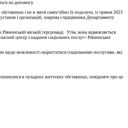
ються на допомогу.
ставинах і не в змозі самостійно їх подолати, із травня 2023
 установ і організацій, зокрема і працівники Департаменту
в Рівненській міській тергромаді. Утім, вона відмовляється
бласний центр з надання соціальних послуг» Рівненської
али щодо можливості скористатися соціальними послугами, які
кі опинилися в складних життєвих обставинах, повідомте про це