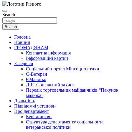
Search
Search
Головна
Новини
ГРОМАДЯНАМ
Контактна інформація
Інформаційні картки
Е-сервіси
Соціальний портал Мінсоцполітики
Є-Ветеран
ЄМалятко
ДІЯ. Соціальний захист
Перелік торговельних майданчиків “Пакунок
малюка”
Діяльність
Підвідомчі установи
Про департамент
Керівництво
Структура департаменту соціальної та
ветеранської політики