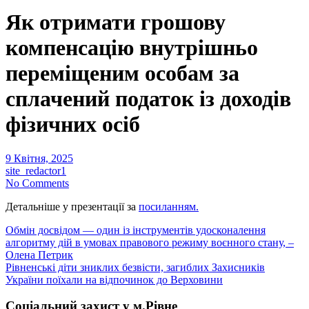
Як отримати грошову
компенсацію внутрішньо
переміщеним особам за
сплачений податок із доходів
фізичних осіб
9 Квітня, 2025
site_redactor1
No Comments
Детальніше у презентації за
посиланням.
Навігація
Обмін досвідом — один із інструментів удосконалення
алгоритму дій в умовах правового режиму воєнного стану, –
записів
Олена Петрик
Рівненські діти зниклих безвісти, загиблих Захисників
України поїхали на відпочинок до Верховини
Соціальний захист у м.Рівне