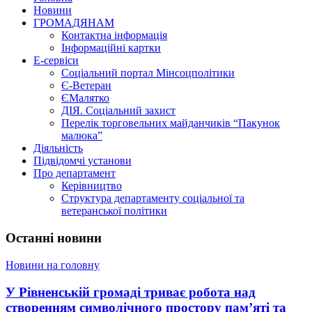
Новини
ГРОМАДЯНАМ
Контактна інформація
Інформаційні картки
Е-сервіси
Соціальний портал Мінсоцполітики
Є-Ветеран
ЄМалятко
ДІЯ. Соціальний захист
Перелік торговельних майданчиків “Пакунок
малюка”
Діяльність
Підвідомчі установи
Про департамент
Керівництво
Структура департаменту соціальної та
ветеранської політики
Останні новини
Новини на головну
У Рівненській громаді триває робота над
створенням символічного простору пам’яті та