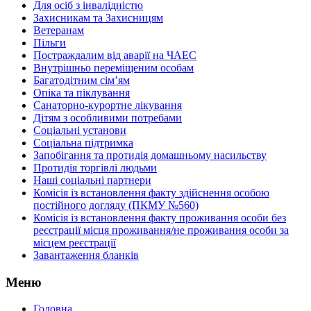
Для осіб з інвалідністю
Захисникам та Захисницям
Ветеранам
Пільги
Постраждалим від аварії на ЧАЕС
Внутрішньо переміщеним особам
Багатодітним сім’ям
Опіка та піклування
Санаторно-курортне лікування
Дітям з особливими потребами
Соціальні установи
Соціальна підтримка
Запобігання та протидія домашньому насильству
Протидія торгівлі людьми
Наші соціальні партнери
Комісія із встановлення факту здійснення особою
постійного догляду (ПКМУ №560)
Комісія із встановлення факту проживання особи без
реєстрації місця проживання/не проживання особи за
місцем реєстрації
Завантаження бланків
Меню
Головна