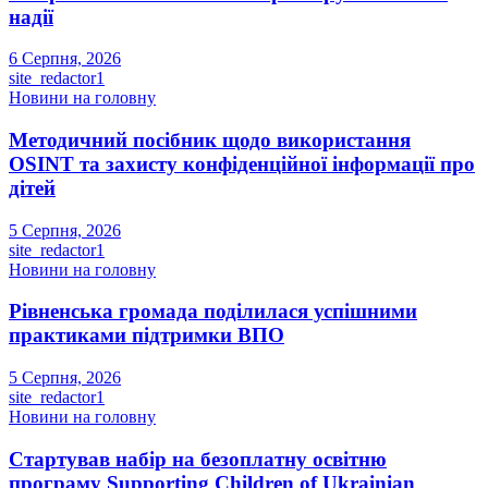
надії
6 Серпня, 2026
site_redactor1
Новини на головну
Методичний посібник щодо використання
OSINT та захисту конфіденційної інформації про
дітей
5 Серпня, 2026
site_redactor1
Новини на головну
Рівненська громада поділилася успішними
практиками підтримки ВПО
5 Серпня, 2026
site_redactor1
Новини на головну
Стартував набір на безоплатну освітню
програму Supporting Children of Ukrainian