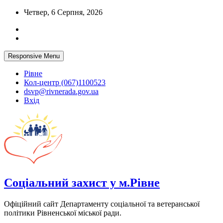
Skip
Четвер, 6 Серпня, 2026
to
content
Responsive Menu
Рівне
Кол-центр (067)1100523
dsvp@rivnerada.gov.ua
Вхід
Соціальний захист у м.Рівне
Офіційний сайт Департаменту соціальної та ветеранської
політики Рівненської міської ради.