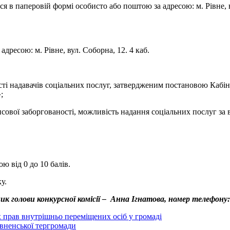
в паперовій формі особисто або поштою за адресою: м. Рівне, ву
ресою: м. Рівне, вул. Соборна, 12. 4 каб.
ості надавачів соціальних послуг, затвердженим постановою Кабі
;
нсової заборгованості, можливість надання соціальних послуг за
 від 0 до 10 балів.
у.
 голови конкурсної комісії – Анна Ігнатова, номер телефону:
х прав внутрішньо переміщених осіб у громаді
вненської тергромади