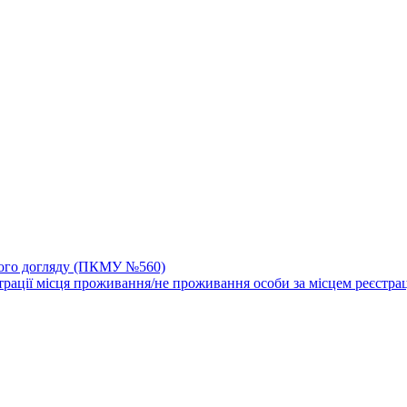
йного догляду (ПКМУ №560)
трації місця проживання/не проживання особи за місцем реєстрац