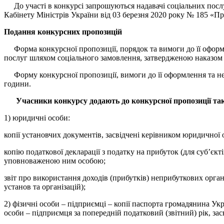
До участі в конкурсі запрошуються надавачі соціальних послуг
Кабінету Міністрів України від 03 березня 2020 року № 185 «Пр
Подання конкурсних пропозицій
Форма конкурсної пропозиції, порядок та вимоги до її оформл
послуг шляхом соціального замовлення, затвердженою наказом М
Форму конкурсної пропозиції, вимоги до її оформлення та необх
години.
Учасники конкурсу додають до конкурсної пропозиції так
1) юридичні особи:
копії установчих документів, засвідчені керівником юридично
копію податкової декларації з податку на прибуток (для суб’єкт
уповноваженою ним особою;
звіт про використання доходів (прибутків) неприбуткових орган
установ та організацій);
2) фізичні особи – підприємці – копії паспорта громадянина Укр
особи – підприємця за попередній податковий (звітний) рік, 