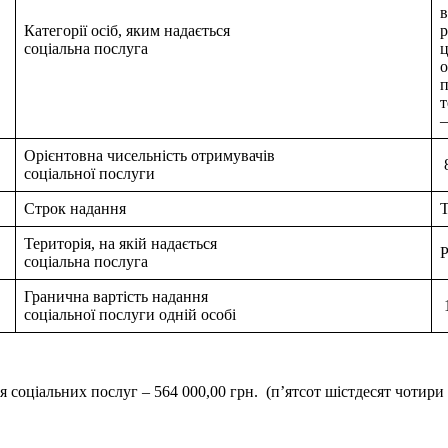
в
Категорії осіб, яким надається
р
соціальна послуга
ц
о
п
т
–
Орієнтовна чисельність отримувачів
8
соціальної послуги
Строк надання
Т
Територія, на якій надається
Р
соціальна послуга
Гранична вартість надання
1
соціальної послуги одній особі
ціальних послуг – 564 000,00 грн. (п’ятсот шістдесят чотири г