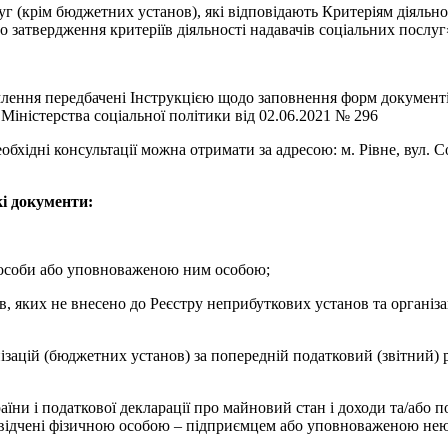
 (крім бюджетних установ), які відповідають Критеріям діяльно
о затвердження критеріїв діяльності надавачів соціальних послуг
ення передбачені Інструкцією щодо заповнення форм документів,
іністерства соціальної політики від 02.06.2021 № 296
ідні консультації можна отримати за адресою: м. Рівне, вул. Соб
і документи:
ї особи або уповноваженою ним особою;
ів, яких не внесено до Реєстру неприбуткових установ та організ
ізацій (бюджетних установ) за попередній податковий (звітний) р
аїни і податкової декларації про майновий стан і доходи та/або 
засвідчені фізичною особою – підприємцем або уповноваженою не