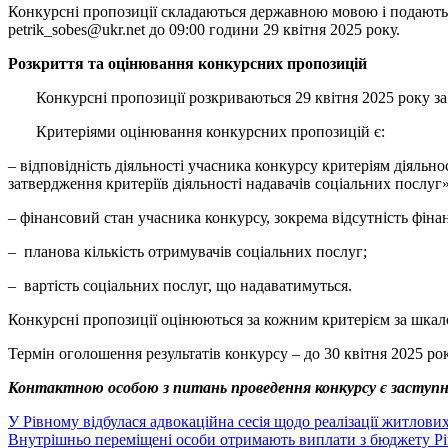
Конкурсні пропозиції складаються державною мовою і подаються 
petrik_sobes@ukr.net до 09:00 години 29 квітня 2025 року.
Розкриття та оцінювання конкурсних пропозицій
Конкурсні пропозиції розкриваються 29 квітня 2025 року за ад
Критеріями оцінювання конкурсних пропозицій є:
– відповідність діяльності учасника конкурсу критеріям діяльн
затвердження критеріїв діяльності надавачів соціальних послуг»
– фінансовий стан учасника конкурсу, зокрема відсутність фіна
– планова кількість отримувачів соціальних послуг;
– вартість соціальних послуг, що надаватимуться.
Конкурсні пропозиції оцінюються за кожним критерієм за шкалою
Термін оголошення результатів конкурсу – до 30 квітня 2025 рок
Контактною особою з питань проведення конкурсу є заступник
Навігація
У Рівному відбулася адвокаційна сесія щодо реалізації житлови
Внутрішньо переміщені особи отримають виплати з бюджету Рі