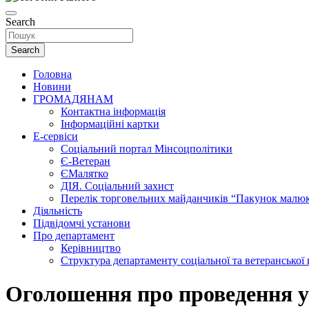
Search
Search
Головна
Новини
ГРОМАДЯНАМ
Контактна інформація
Інформаційні картки
Е-сервіси
Соціальний портал Мінсоцполітики
Є-Ветеран
ЄМалятко
ДІЯ. Соціальний захист
Перелік торговельних майданчиків “Пакунок малю
Діяльність
Підвідомчі установи
Про департамент
Керівництво
Структура департаменту соціальної та ветеранської
Оголошення про проведення у 