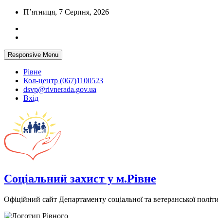
Skip
П’ятниця, 7 Серпня, 2026
to
content
Responsive Menu
Рівне
Кол-центр (067)1100523
dsvp@rivnerada.gov.ua
Вхід
Соціальний захист у м.Рівне
Офіційний сайт Департаменту соціальної та ветеранської політи