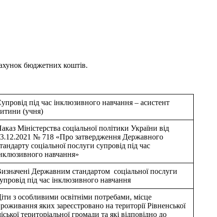
рахунок бюджетних коштів.
упровід під час інклюзивного навчання – асистент
итини (учня)
аказ Міністерства соціальної політики України від
3.12.2021 № 718 «Про затвердження Державного
тандарту соціальної послуги супровід під час
нклюзивного навчання»
изначені Державним стандартом соціальної послуги
упровід під час інклюзивного навчання
іти з особливими освітніми потребами, місце
роживання яких зареєстровано на території Рівненської
іської територіальної громади та які відповідно до