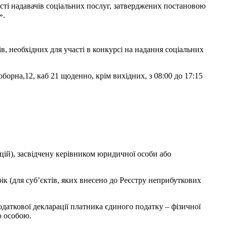
сті надавачів соціальних послуг, затверджених постановою
».
 необхідних для участі в конкурсі на надання соціальних
орна,12, каб 21 щоденно, крім вихідних, з 08:00 до 17:15
ацій), засвідчену керівником юридичної особи або
ік (для суб’єктів, яких внесено до Реєстру неприбуткових
податкової декларації платника єдиного податку – фізичної
ю особою.