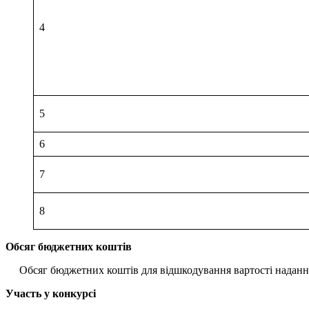
4
5
6
7
8
Обсяг бюджетних коштів
Обсяг бюджетних коштів для відшкодування вартості надання со
Участь у конкурсі