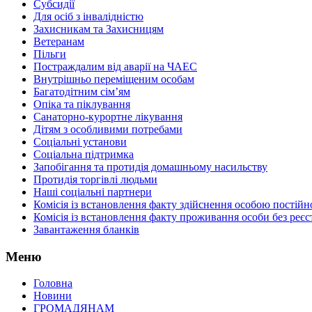
Субсидії
Для осіб з інвалідністю
Захисникам та Захисницям
Ветеранам
Пільги
Постраждалим від аварії на ЧАЕС
Внутрішньо переміщеним особам
Багатодітним сім’ям
Опіка та піклування
Санаторно-курортне лікування
Дітям з особливими потребами
Соціальні установи
Соціальна підтримка
Запобігання та протидія домашньому насильству
Протидія торгівлі людьми
Наші соціальні партнери
Комісія із встановлення факту здійснення особою пості
Комісія із встановлення факту проживання особи без реєс
Завантаження бланків
Меню
Головна
Новини
ГРОМАДЯНАМ