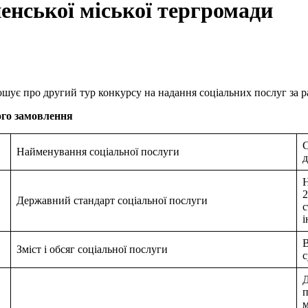
ненської міської тергромади
лошує про другий тур конкурсу на надання соціальних послуг за 
ого замовлення
С
Найменування соціальної послуги
д
Н
2
Державний стандарт соціальної послуги
с
і
В
Зміст і обсяг соціальної послуги
с
Д
п
м