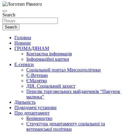
Search
Search
Головна
Новини
ГРОМАДЯНАМ
Контактна інформація
Інформаційні картки
Е-сервіси
Соціальний портал Мінсоцполітики
Є-Ветеран
ЄМалятко
ДІЯ. Соціальний захист
Перелік торговельних майданчиків “Пакунок
малюка”
Діяльність
Підвідомчі установи
Про департамент
Керівництво
Структура департаменту соціальної та
ветеранської політики