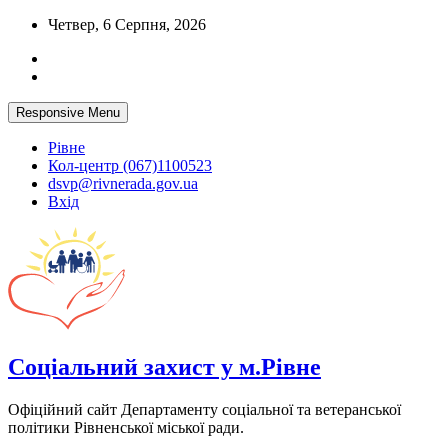
Skip
Четвер, 6 Серпня, 2026
to
content
Responsive Menu
Рівне
Кол-центр (067)1100523
dsvp@rivnerada.gov.ua
Вхід
Соціальний захист у м.Рівне
Офіційний сайт Департаменту соціальної та ветеранської
політики Рівненської міської ради.