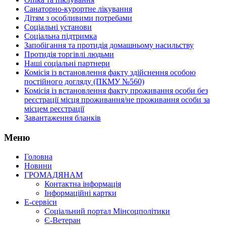
Санаторно-курортне лікування
Дітям з особливими потребами
Соціальні установи
Соціальна підтримка
Запобігання та протидія домашньому насильству
Протидія торгівлі людьми
Наші соціальні партнери
Комісія із встановлення факту здійснення особою
постійного догляду (ПКМУ №560)
Комісія із встановлення факту проживання особи без
реєстрації місця проживання/не проживання особи за
місцем реєстрації
Завантаження бланків
Меню
Головна
Новини
ГРОМАДЯНАМ
Контактна інформація
Інформаційні картки
Е-сервіси
Соціальний портал Мінсоцполітики
Є-Ветеран