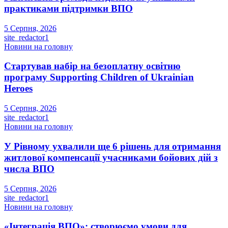
практиками підтримки ВПО
5 Серпня, 2026
site_redactor1
Новини на головну
Стартував набір на безоплатну освітню
програму Supporting Children of Ukrainian
Heroes
5 Серпня, 2026
site_redactor1
Новини на головну
У Рівному ухвалили ще 6 рішень для отримання
житлової компенсації учасниками бойових дій з
числа ВПО
5 Серпня, 2026
site_redactor1
Новини на головну
«Інтеграція ВПО»: створюємо умови для