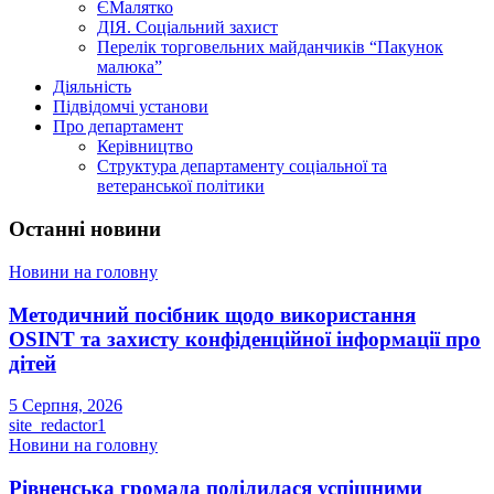
ЄМалятко
ДІЯ. Соціальний захист
Перелік торговельних майданчиків “Пакунок
малюка”
Діяльність
Підвідомчі установи
Про департамент
Керівництво
Структура департаменту соціальної та
ветеранської політики
Останні новини
Новини на головну
Методичний посібник щодо використання
OSINT та захисту конфіденційної інформації про
дітей
5 Серпня, 2026
site_redactor1
Новини на головну
Рівненська громада поділилася успішними