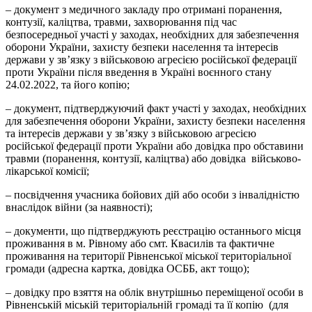
– документ з медичного закладу про отримані поранення,
контузії, каліцтва, травми, захворювання під час
безпосередньої участі у заходах, необхідних для забезпечення
оборони України, захисту безпеки населення та інтересів
держави у зв’язку з військовою агресією російської федерації
проти України після введення в Україні воєнного стану
24.02.2022, та його копію;
– документ, підтверджуючий факт участі у заходах, необхідних
для забезпечення оборони України, захисту безпеки населення
та інтересів держави у зв’язку з військовою агресією
російської федерації проти України або довідка про обставини
травми (поранення, контузії, каліцтва) або довідка військово-
лікарської комісії;
– посвідчення учасника бойових дій або особи з інвалідністю
внаслідок війни (за наявності);
– документи, що підтверджують реєстрацію останнього місця
проживання в м. Рівному або смт. Квасилів та фактичне
проживання на території Рівненської міської територіальної
громади (адресна картка, довідка ОСББ, акт тощо);
– довідку про взяття на облік внутрішньо переміщеної особи в
Рівненській міській територіальній громаді та її копію (для