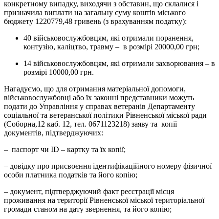
конкретному випадку, виходячи з обставин, що склалися і
призначила виплати на загальну суму коштів міського
бюджету 1220779,48 гривень (з врахуванням податку):
40 військовослужбовцям, які отримали поранення,
контузію, каліцтво, травму – в розмірі 20000,00 грн;
14 військовослужбовцям, які отримали захворювання – в
розмірі 10000,00 грн.
Нагадуємо, що для отримання матеріальної допомоги,
військовослужбовці або їх законні представники можуть
подати до Управління у справах ветеранів Департаменту
соціальної та ветеранської політики Рівненської міської ради
(Соборна,12 каб. 12, тел. 0671123218) заяву та копії
документів, підтверджуючих:
– паспорт чи ID – картку та їх копії;
– довідку про присвоєння ідентифікаційного номеру фізичної
особи платника податків та його копію;
– документ, підтверджуючий факт реєстрації місця
проживання на території Рівненської міської територіальної
громади станом на дату звернення, та його копію;