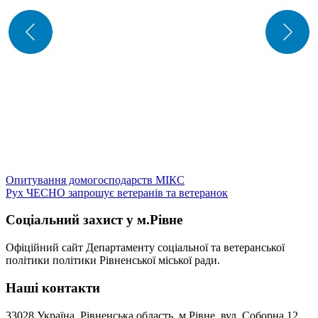
Навігація
Опитування домогосподарств МІКС
Рух ЧЕСНО запрошує ветеранів та ветеранок
записів
Соціальний захист у м.Рівне
Офіційний сайт Департаменту соціальної та ветеранської
політики політики Рівненської міської ради.
Наші контакти
33028 Україна, Рівненська область, м.Рівне, вул. Соборна 12