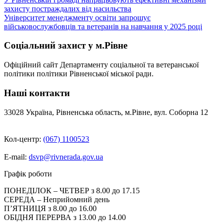
Навігація
захисту постраждалих від насильства
записів
Університет менеджменту освіти запрошує
військовослужбовців та ветеранів на навчання у 2025 році
Соціальний захист у м.Рівне
Офіційний сайт Департаменту соціальної та ветеранської
політики політики Рівненської міської ради.
Наші контакти
33028 Україна, Рівненська область, м.Рівне, вул. Соборна 12
Кол-центр:
(067) 1100523
E-mail:
dsvp@rivnerada.gov.ua
Графік роботи
ПОНЕДІЛОК – ЧЕТВЕР з 8.00 до 17.15
СЕРЕДА – Неприйомний день
П’ЯТНИЦЯ з 8.00 до 16.00
ОБІДНЯ ПЕРЕРВА з 13.00 до 14.00