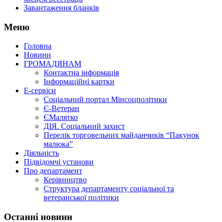
Завантаження бланків
Меню
Головна
Новини
ГРОМАДЯНАМ
Контактна інформація
Інформаційні картки
Е-сервіси
Соціальний портал Мінсоцполітики
Є-Ветеран
ЄМалятко
ДІЯ. Соціальний захист
Перелік торговельних майданчиків “Пакунок
малюка”
Діяльність
Підвідомчі установи
Про департамент
Керівництво
Структура департаменту соціальної та
ветеранської політики
Останні новини