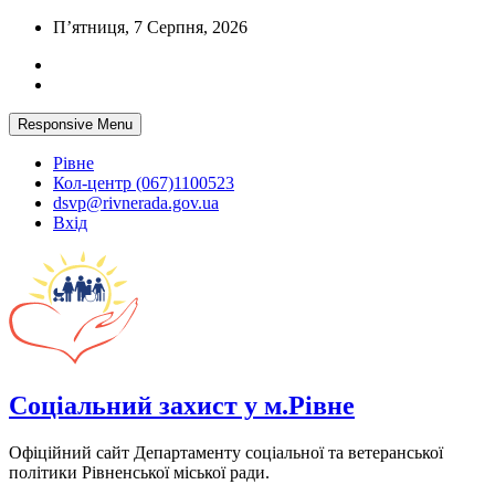
Skip
П’ятниця, 7 Серпня, 2026
to
content
Responsive Menu
Рівне
Кол-центр (067)1100523
dsvp@rivnerada.gov.ua
Вхід
Соціальний захист у м.Рівне
Офіційний сайт Департаменту соціальної та ветеранської
політики Рівненської міської ради.