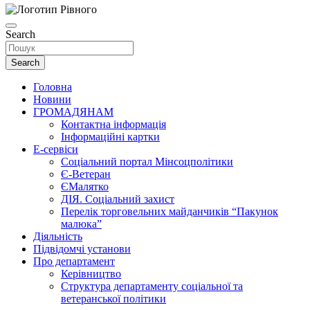
Search
Search
Головна
Новини
ГРОМАДЯНАМ
Контактна інформація
Інформаційні картки
Е-сервіси
Соціальний портал Мінсоцполітики
Є-Ветеран
ЄМалятко
ДІЯ. Соціальний захист
Перелік торговельних майданчиків “Пакунок
малюка”
Діяльність
Підвідомчі установи
Про департамент
Керівництво
Структура департаменту соціальної та
ветеранської політики