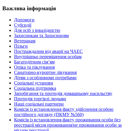
Важлива інформація
Допомоги
Субсидії
Для осіб з інвалідністю
Захисникам та Захисницям
Ветеранам
Пільги
Постраждалим від аварії на ЧАЕС
Внутрішньо переміщеним особам
Багатодітним сім’ям
Опіка та піклування
Санаторно-курортне лікування
Дітям з особливими потребами
Соціальні установи
Соціальна підтримка
Запобігання та протидія домашньому насильству
Протидія торгівлі людьми
Наші соціальні партнери
Комісія із встановлення факту здійснення особою
постійного догляду (ПКМУ №560)
Комісія із встановлення факту проживання особи без
реєстрації місця проживання/не проживання особи за
місцем реєстрації