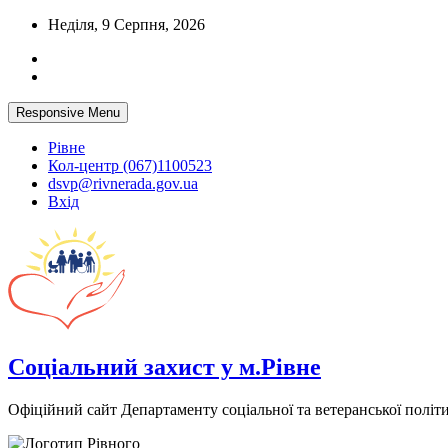
Skip
Неділя, 9 Серпня, 2026
to
content
Responsive Menu
Рівне
Кол-центр (067)1100523
dsvp@rivnerada.gov.ua
Вхід
Соціальний захист у м.Рівне
Офіційний сайт Департаменту соціальної та ветеранської політи