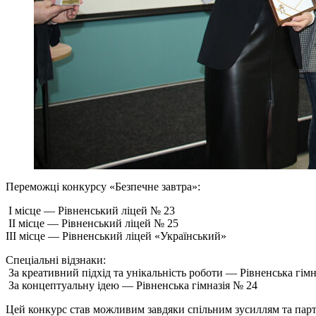
Переможці конкурсу «Безпечне завтра»:
I місце — Рівненський ліцей № 23
II місце — Рівненський ліцей № 25
III місце — Рівненський ліцей «Український»
Спеціальні відзнаки:
За креативний підхід та унікальність роботи — Рівненська гімн
За концептуальну ідею — Рівненська гімназія № 24
Цей конкурс став можливим завдяки спільним зусиллям та парт