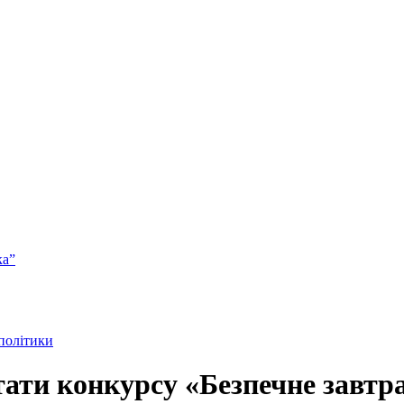
ка”
 політики
тати конкурсу «Безпечне завтр