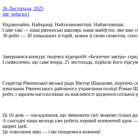
26 Листопада, 2025
site_redactor1
Надзвичайні. Найкращі. Найталановитіші. Найактивніші.
Саме такі — наші рівненські школярі, наше майбутнє, яке вже сь
30 робіт — 30 унікальних історій, кожна зі своїм сюжетом, сен
Завершився конкурс творчих відеоробіт «Безпечне завтра» серед 
І символічно, що саме вчора, 25 листопада, підбили його підсум
Секретар Рівненської міської ради Віктор Шакирзян, керуюча с
начальник Рівненського районного управління поліції Роман Шт
робіт, і заразом наголосивши на важливості щоденної спільної
Ці 16 днів — нагадування, що змінювати світ можемо тільки ра
А сьогодні наша молодь уже робить перший впевнений крок — с
щирих ідей.
Це покоління змін — і ми пишаємося кожним!