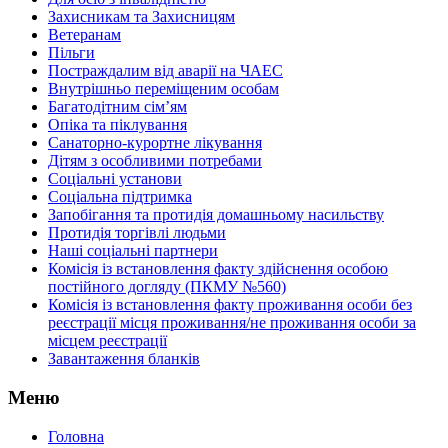
Захисникам та Захисницям
Ветеранам
Пільги
Постраждалим від аварії на ЧАЕС
Внутрішньо переміщеним особам
Багатодітним сім’ям
Опіка та піклування
Санаторно-курортне лікування
Дітям з особливими потребами
Соціальні установи
Соціальна підтримка
Запобігання та протидія домашньому насильству
Протидія торгівлі людьми
Наші соціальні партнери
Комісія із встановлення факту здійснення особою
постійного догляду (ПКМУ №560)
Комісія із встановлення факту проживання особи без
реєстрації місця проживання/не проживання особи за
місцем реєстрації
Завантаження бланків
Меню
Головна