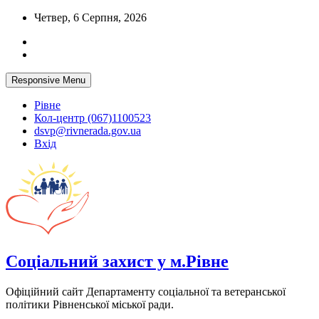
Skip
Четвер, 6 Серпня, 2026
to
content
Responsive Menu
Рівне
Кол-центр (067)1100523
dsvp@rivnerada.gov.ua
Вхід
Соціальний захист у м.Рівне
Офіційний сайт Департаменту соціальної та ветеранської
політики Рівненської міської ради.