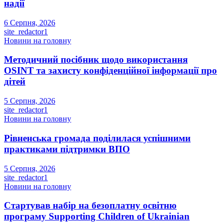
надії
6 Серпня, 2026
site_redactor1
Новини на головну
Методичний посібник щодо використання
OSINT та захисту конфіденційної інформації про
дітей
5 Серпня, 2026
site_redactor1
Новини на головну
Рівненська громада поділилася успішними
практиками підтримки ВПО
5 Серпня, 2026
site_redactor1
Новини на головну
Стартував набір на безоплатну освітню
програму Supporting Children of Ukrainian