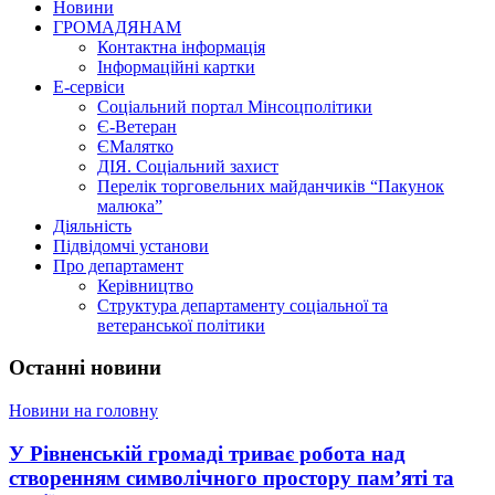
Новини
ГРОМАДЯНАМ
Контактна інформація
Інформаційні картки
Е-сервіси
Соціальний портал Мінсоцполітики
Є-Ветеран
ЄМалятко
ДІЯ. Соціальний захист
Перелік торговельних майданчиків “Пакунок
малюка”
Діяльність
Підвідомчі установи
Про департамент
Керівництво
Структура департаменту соціальної та
ветеранської політики
Останні новини
Новини на головну
У Рівненській громаді триває робота над
створенням символічного простору пам’яті та