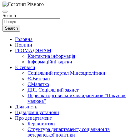
Search
Search
Головна
Новини
ГРОМАДЯНАМ
Контактна інформація
Інформаційні картки
Е-сервіси
Соціальний портал Мінсоцполітики
Є-Ветеран
ЄМалятко
ДІЯ. Соціальний захист
Перелік торговельних майданчиків “Пакунок
малюка”
Діяльність
Підвідомчі установи
Про департамент
Керівництво
Структура департаменту соціальної та
ветеранської політики