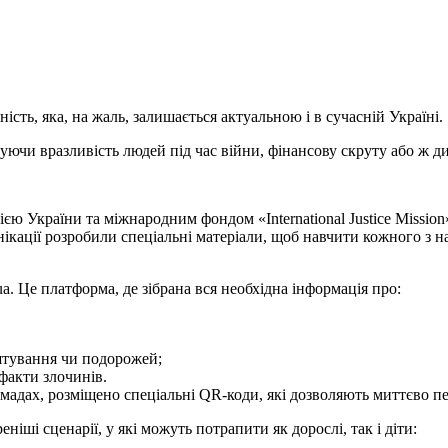
ість, яка, на жаль, залишається актуальною і в сучасній Україні.
чи вразливість людей під час війни, фінансову скруту або ж ди
 України та міжнародним фондом «International Justice Mission
ікації розробили спеціальні матеріали, щоб навчити кожного з на
ua. Це платформа, де зібрана вся необхідна інформація про:
штування чи подорожей;
факти злочинів.
адах, розміщено спеціальні QR-коди, які дозволяють миттєво п
іші сценарії, у які можуть потрапити як дорослі, так і діти: