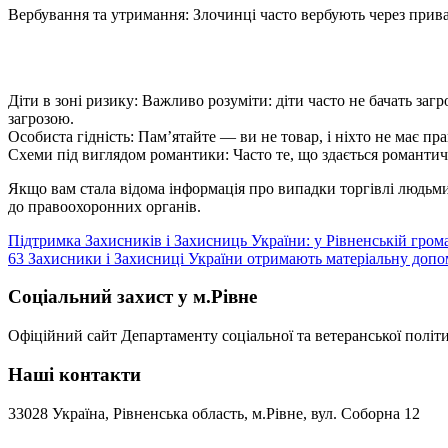
Вербування та утримання: Злочинці часто вербують через прива
Діти в зоні ризику: Важливо розуміти: діти часто не бачать заг
загрозою.
Особиста гідність: Пам’ятайте — ви не товар, і ніхто не має пр
Схеми під виглядом романтики: Часто те, що здається романт
Якщо вам стала відома інформація про випадки торгівлі людьми
до правоохоронних органів.
Навігація
Підтримка Захисників і Захисниць України: у Рівненській гром
63 Захисники і Захисниці України отримають матеріальну допо
записів
Соціальний захист у м.Рівне
Офіційний сайт Департаменту соціальної та ветеранської політи
Наші контакти
33028 Україна, Рівненська область, м.Рівне, вул. Соборна 12