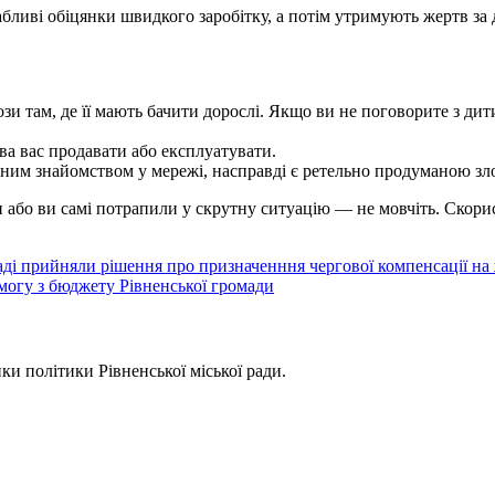
бливі обіцянки швидкого заробітку, а потім утримують жертв за 
рози там, де її мають бачити дорослі. Якщо ви не поговорите з ди
ава вас продавати або експлуатувати.
ичним знайомством у мережі, насправді є ретельно продуманою з
 або ви самі потрапили у скрутну ситуацію — не мовчіть. Скорис
аді прийняли рішення про призначенння чергової компенсації на
могу з бюджету Рівненської громади
ки політики Рівненської міської ради.