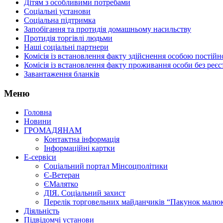
Дітям з особливими потребами
Соціальні установи
Соціальна підтримка
Запобігання та протидія домашньому насильству
Протидія торгівлі людьми
Наші соціальні партнери
Комісія із встановлення факту здійснення особою пості
Комісія із встановлення факту проживання особи без реєс
Завантаження бланків
Меню
Головна
Новини
ГРОМАДЯНАМ
Контактна інформація
Інформаційні картки
Е-сервіси
Соціальний портал Мінсоцполітики
Є-Ветеран
ЄМалятко
ДІЯ. Соціальний захист
Перелік торговельних майданчиків “Пакунок малю
Діяльність
Підвідомчі установи