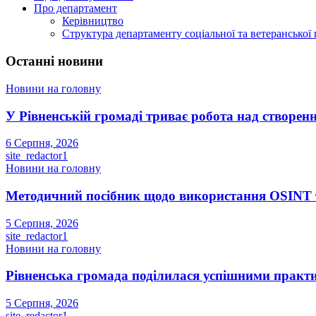
Про департамент
Керівництво
Структура департаменту соціальної та ветеранської
Останні новини
Новини на головну
У Рівненській громаді триває робота над створенн
6 Серпня, 2026
site_redactor1
Новини на головну
Методичний посібник щодо використання OSINT та
5 Серпня, 2026
site_redactor1
Новини на головну
Рівненська громада поділилася успішними прак
5 Серпня, 2026
site_redactor1