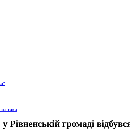
ка”
 політики
у Рівненській громаді відбув