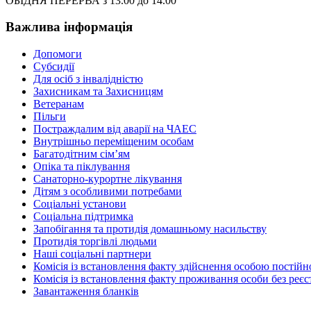
ОБІДНЯ ПЕРЕРВА з 13.00 до 14.00
Важлива інформація
Допомоги
Субсидії
Для осіб з інвалідністю
Захисникам та Захисницям
Ветеранам
Пільги
Постраждалим від аварії на ЧАЕС
Внутрішньо переміщеним особам
Багатодітним сім’ям
Опіка та піклування
Санаторно-курортне лікування
Дітям з особливими потребами
Соціальні установи
Соціальна підтримка
Запобігання та протидія домашньому насильству
Протидія торгівлі людьми
Наші соціальні партнери
Комісія із встановлення факту здійснення особою пості
Комісія із встановлення факту проживання особи без реєс
Завантаження бланків