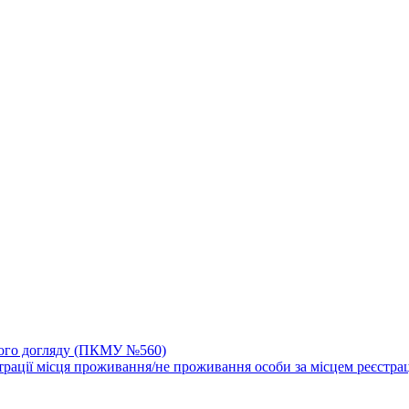
йного догляду (ПКМУ №560)
трації місця проживання/не проживання особи за місцем реєстрац