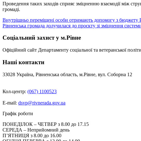
Проведення таких заходів сприяє зміцненню взаємодії між стр
громаді.
Навігація
Внутрішньо переміщені особи отримають допомогу з бюджету Р
Рівненська громада долучилася до проєкту зі зміцнення систем
записів
Соціальний захист у м.Рівне
Офіційний сайт Департаменту соціальної та ветеранської політи
Наші контакти
33028 Україна, Рівненська область, м.Рівне, вул. Соборна 12
Кол-центр:
(067) 1100523
E-mail:
dsvp@rivnerada.gov.ua
Графік роботи
ПОНЕДІЛОК – ЧЕТВЕР з 8.00 до 17.15
СЕРЕДА – Неприйомний день
П’ЯТНИЦЯ з 8.00 до 16.00