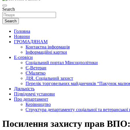
Search
Search
Головна
Новини
ГРОМАДЯНАМ
Контактна інформація
Інформаційні картки
Е-сервіси
Соціальний портал Мінсоцполітики
Є-Ветеран
ЄМалятко
ДІЯ. Соціальний захист
Перелік торговельних майданчиків “Пакунок малю
Діяльність
Підвідомчі установи
Про департамент
Керівництво
Структура департаменту соціальної та ветеранської
Посилення захисту прав ВПО: 