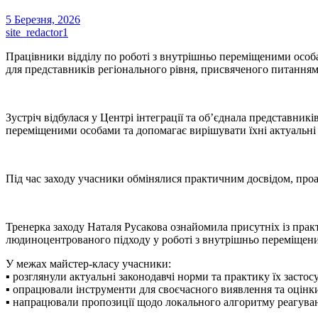
5 Березня, 2026
site_redactor1
Працівники відділу по роботі з внутрішньо переміщеними особа
для представників регіонального рівня, присвяченого питанням 
Зустріч відбулася у Центрі інтеграції та об’єднала представник
переміщеними особами та допомагає вирішувати їхні актуальні
Під час заходу учасники обмінялися практичним досвідом, проа
Тренерка заходу Наталя Русакова ознайомила присутніх із прак
людиноцентрованого підходу у роботі з внутрішньо переміщен
У межах майстер-класу учасники:
▪️ розглянули актуальні законодавчі норми та практику їх засто
▪️ опрацювали інструменти для своєчасного виявлення та оцінки
▪️ напрацювали пропозиції щодо локального алгоритму реагуван