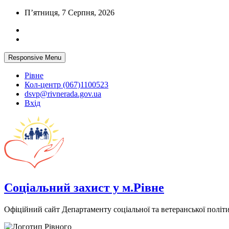
Skip
П’ятниця, 7 Серпня, 2026
to
content
Responsive Menu
Рівне
Кол-центр (067)1100523
dsvp@rivnerada.gov.ua
Вхід
Соціальний захист у м.Рівне
Офіційний сайт Департаменту соціальної та ветеранської політи