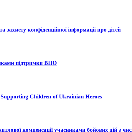
 захисту конфіденційної інформації про дітей
тиками підтримки ВПО
upporting Children of Ukrainian Heroes
итлової компенсації учасниками бойових дій з ч