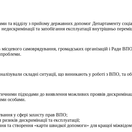
ми та відділу з прийому державних допомог Департаменту соціал
недискримінації та запобігання експлуатації внутрішньо переміще
ів місцевого самоврядування, громадських організацій і Ради ВПО
 проблеми.
налізували складні ситуації, що виникають у роботі з ВПО, та 
тичними підходами до виявлення можливих проявів дискримінації
ими особами.
сування у сфері захисту прав ВПО;
 ризиків дискримінації та експлуатації;
ня та створення «карти швидкої допомоги» для кращої міжвідомч