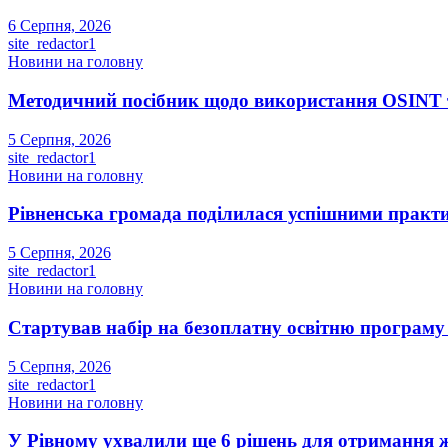
6 Серпня, 2026
site_redactor1
Новини на головну
Методичний посібник щодо використання OSINT та
5 Серпня, 2026
site_redactor1
Новини на головну
Рівненська громада поділилася успішними прак
5 Серпня, 2026
site_redactor1
Новини на головну
Стартував набір на безоплатну освітню програму S
5 Серпня, 2026
site_redactor1
Новини на головну
У Рівному ухвалили ще 6 рішень для отримання ж