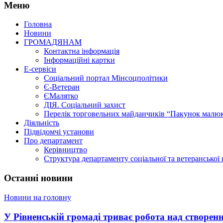
Меню
Головна
Новини
ГРОМАДЯНАМ
Контактна інформація
Інформаційні картки
Е-сервіси
Соціальний портал Мінсоцполітики
Є-Ветеран
ЄМалятко
ДІЯ. Соціальний захист
Перелік торговельних майданчиків “Пакунок малю
Діяльність
Підвідомчі установи
Про департамент
Керівництво
Структура департаменту соціальної та ветеранської
Останні новини
Новини на головну
У Рівненській громаді триває робота над створенн