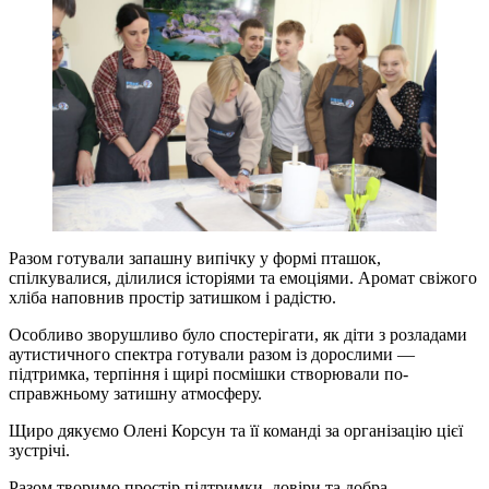
Разом готували запашну випічку у формі пташок,
спілкувалися, ділилися історіями та емоціями. Аромат свіжого
хліба наповнив простір затишком і радістю.
Особливо зворушливо було спостерігати, як діти з розладами
аутистичного спектра готували разом із дорослими —
підтримка, терпіння і щирі посмішки створювали по-
справжньому затишну атмосферу.
Щиро дякуємо Олені Корсун та її команді за організацію цієї
зустрічі.
Разом творимо простір підтримки, довіри та добра.