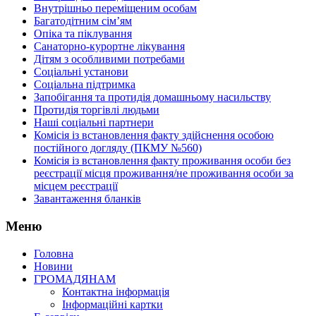
Внутрішньо переміщеним особам
Багатодітним сім’ям
Опіка та піклування
Санаторно-курортне лікування
Дітям з особливими потребами
Соціальні установи
Соціальна підтримка
Запобігання та протидія домашньому насильству
Протидія торгівлі людьми
Наші соціальні партнери
Комісія із встановлення факту здійснення особою
постійного догляду (ПКМУ №560)
Комісія із встановлення факту проживання особи без
реєстрації місця проживання/не проживання особи за
місцем реєстрації
Завантаження бланків
Меню
Головна
Новини
ГРОМАДЯНАМ
Контактна інформація
Інформаційні картки