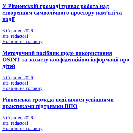
У Рівненській громаді триває робота над
створенням символічного простору пам’яті та
надії
6 Серпня, 2026
site_redactor1
Новини на головну
Методичний посібник щодо використання
OSINT та захисту конфіденційної інформації про
дітей
5 Серпня, 2026
site_redactor1
Новини на головну
Рівненська громада поділилася успішними
практиками підтримки ВПО
5 Серпня, 2026
site_redactor1
Новини на головну