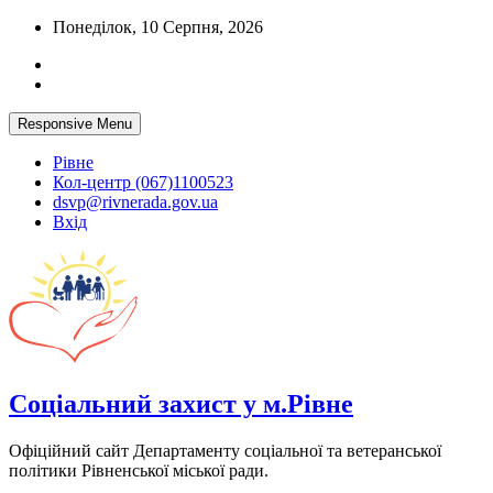
Skip
Понеділок, 10 Серпня, 2026
to
content
Responsive Menu
Рівне
Кол-центр (067)1100523
dsvp@rivnerada.gov.ua
Вхід
Соціальний захист у м.Рівне
Офіційний сайт Департаменту соціальної та ветеранської
політики Рівненської міської ради.