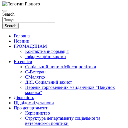
Search
Search
Головна
Новини
ГРОМАДЯНАМ
Контактна інформація
Інформаційні картки
Е-сервіси
Соціальний портал Мінсоцполітики
Є-Ветеран
ЄМалятко
ДІЯ. Соціальний захист
Перелік торговельних майданчиків “Пакунок
малюка”
Діяльність
Підвідомчі установи
Про департамент
Керівництво
Структура департаменту соціальної та
ветеранської політики