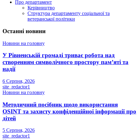
Про департамент
Керівництво
Структура департаменту соціальної та
ветеранської політики
Останні новини
Новини на головну
У Рівненській громаді триває робота над
створенням символічного простору пам’яті та
надії
6 Серпня, 2026
site_redactor1
Новини на головну
Методичний посібник щодо використання
OSINT та захисту конфіденційної інформації про
дітей
5 Серпня, 2026
site_redactor1