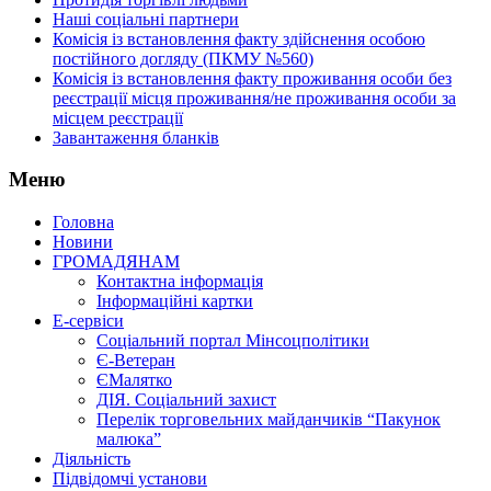
Наші соціальні партнери
Комісія із встановлення факту здійснення особою
постійного догляду (ПКМУ №560)
Комісія із встановлення факту проживання особи без
реєстрації місця проживання/не проживання особи за
місцем реєстрації
Завантаження бланків
Меню
Головна
Новини
ГРОМАДЯНАМ
Контактна інформація
Інформаційні картки
Е-сервіси
Соціальний портал Мінсоцполітики
Є-Ветеран
ЄМалятко
ДІЯ. Соціальний захист
Перелік торговельних майданчиків “Пакунок
малюка”
Діяльність
Підвідомчі установи