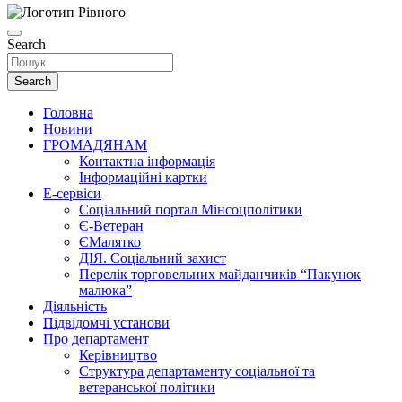
Search
Search
Головна
Новини
ГРОМАДЯНАМ
Контактна інформація
Інформаційні картки
Е-сервіси
Соціальний портал Мінсоцполітики
Є-Ветеран
ЄМалятко
ДІЯ. Соціальний захист
Перелік торговельних майданчиків “Пакунок
малюка”
Діяльність
Підвідомчі установи
Про департамент
Керівництво
Структура департаменту соціальної та
ветеранської політики