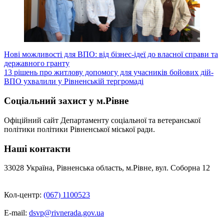
Навігація
Нові можливості для ВПО: від бізнес-ідеї до власної справи та
державного гранту
записів
13 рішень про житлову допомогу для учасників бойових дій-
ВПО ухвалили у Рівненській тергромаді
Соціальний захист у м.Рівне
Офіційний сайт Департаменту соціальної та ветеранської
політики політики Рівненської міської ради.
Наші контакти
33028 Україна, Рівненська область, м.Рівне, вул. Соборна 12
Кол-центр:
(067) 1100523
E-mail:
dsvp@rivnerada.gov.ua