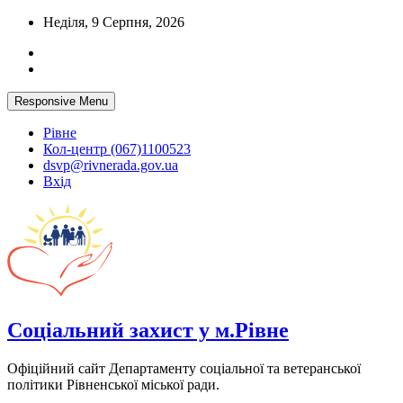
Skip
Неділя, 9 Серпня, 2026
to
content
Responsive Menu
Рівне
Кол-центр (067)1100523
dsvp@rivnerada.gov.ua
Вхід
Соціальний захист у м.Рівне
Офіційний сайт Департаменту соціальної та ветеранської
політики Рівненської міської ради.