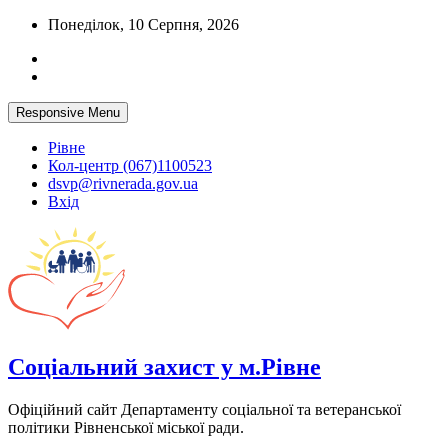
Skip
Понеділок, 10 Серпня, 2026
to
content
Responsive Menu
Рівне
Кол-центр (067)1100523
dsvp@rivnerada.gov.ua
Вхід
Соціальний захист у м.Рівне
Офіційний сайт Департаменту соціальної та ветеранської
політики Рівненської міської ради.