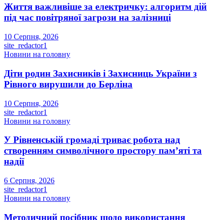
Життя важливіше за електричку: алгоритм дій
під час повітряної загрози на залізниці
10 Серпня, 2026
site_redactor1
Новини на головну
Діти родин Захисників і Захисниць України з
Рівного вирушили до Берліна
10 Серпня, 2026
site_redactor1
Новини на головну
У Рівненській громаді триває робота над
створенням символічного простору пам’яті та
надії
6 Серпня, 2026
site_redactor1
Новини на головну
Методичний посібник щодо використання