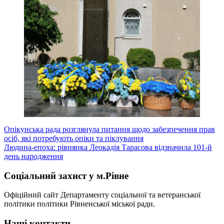
Навігація
Опікунська рада розглянула питання щодо забезпечення прав
осіб, які потребують опіки та піклування
записів
Людина-епоха: рівнянка Леокадія Тарасова відзначила 101-й
день народження
Соціальний захист у м.Рівне
Офіційний сайт Департаменту соціальної та ветеранської
політики політики Рівненської міської ради.
Наші контакти