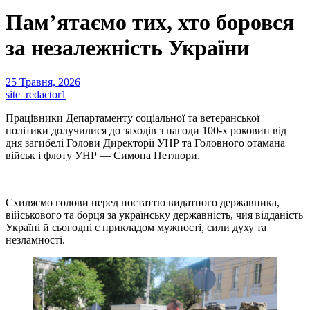
Пам’ятаємо тих, хто боровся
за незалежність України
25 Травня, 2026
site_redactor1
Працівники Департаменту соціальної та ветеранської
політики долучилися до заходів з нагоди 100-х роковин від
дня загибелі Голови Директорії УНР та Головного отамана
військ і флоту УНР — Симона Петлюри.
Схиляємо голови перед постаттю видатного державника,
військового та борця за українську державність, чия відданість
Україні й сьогодні є прикладом мужності, сили духу та
незламності.