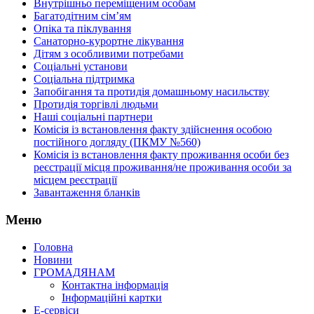
Внутрішньо переміщеним особам
Багатодітним сім’ям
Опіка та піклування
Санаторно-курортне лікування
Дітям з особливими потребами
Соціальні установи
Соціальна підтримка
Запобігання та протидія домашньому насильству
Протидія торгівлі людьми
Наші соціальні партнери
Комісія із встановлення факту здійснення особою
постійного догляду (ПКМУ №560)
Комісія із встановлення факту проживання особи без
реєстрації місця проживання/не проживання особи за
місцем реєстрації
Завантаження бланків
Меню
Головна
Новини
ГРОМАДЯНАМ
Контактна інформація
Інформаційні картки
Е-сервіси