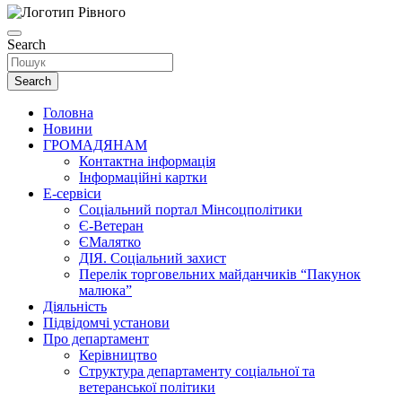
Search
Search
Головна
Новини
ГРОМАДЯНАМ
Контактна інформація
Інформаційні картки
Е-сервіси
Соціальний портал Мінсоцполітики
Є-Ветеран
ЄМалятко
ДІЯ. Соціальний захист
Перелік торговельних майданчиків “Пакунок
малюка”
Діяльність
Підвідомчі установи
Про департамент
Керівництво
Структура департаменту соціальної та
ветеранської політики