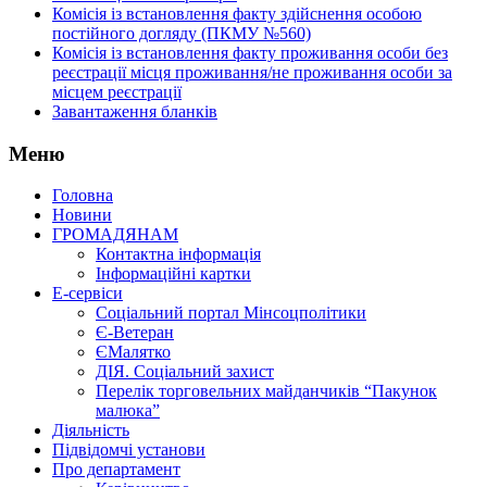
Комісія із встановлення факту здійснення особою
постійного догляду (ПКМУ №560)
Комісія із встановлення факту проживання особи без
реєстрації місця проживання/не проживання особи за
місцем реєстрації
Завантаження бланків
Меню
Головна
Новини
ГРОМАДЯНАМ
Контактна інформація
Інформаційні картки
Е-сервіси
Соціальний портал Мінсоцполітики
Є-Ветеран
ЄМалятко
ДІЯ. Соціальний захист
Перелік торговельних майданчиків “Пакунок
малюка”
Діяльність
Підвідомчі установи
Про департамент