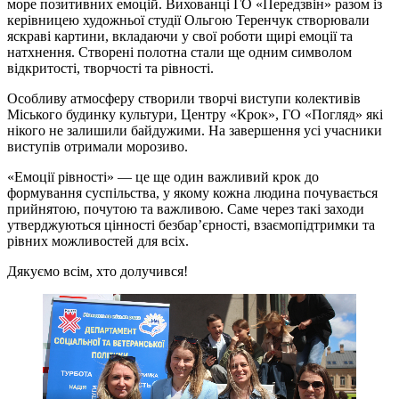
море позитивних емоцій. Вихованці ГО «Передзвін» разом із
керівницею художньої студії Ольгою Теренчук створювали
яскраві картини, вкладаючи у свої роботи щирі емоції та
натхнення. Створені полотна стали ще одним символом
відкритості, творчості та рівності.
Особливу атмосферу створили творчі виступи колективів
Міського будинку культури, Центру «Крок», ГО «Погляд» які
нікого не залишили байдужими. На завершення усі учасники
виступів отримали морозиво.
«Емоції рівності» — це ще один важливий крок до
формування суспільства, у якому кожна людина почувається
прийнятою, почутою та важливою. Саме через такі заходи
утверджуються цінності безбар’єрності, взаємопідтримки та
рівних можливостей для всіх.
Дякуємо всім, хто долучився!