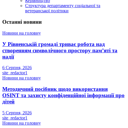
Керівництво
Структура департаменту соціальної та
ветеранської політики
Останні новини
Новини на головну
У Рівненській громаді триває робота над
створенням символічного простору пам’яті та
надії
6 Серпня, 2026
site_redactor1
Новини на головну
Методичний посібник щодо використання
OSINT та захисту конфіденційної інформації про
дітей
5 Серпня, 2026
site_redactor1
Новини на головну