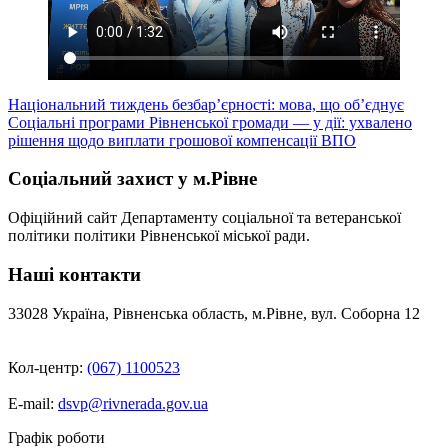
Навігація
Національний тиждень безбар’єрності: мова, що об’єднує
Соціальні програми Рівненської громади — у дії: ухвалено
записів
рішення щодо виплати грошової компенсації ВПО
Соціальний захист у м.Рівне
Офіційний сайт Департаменту соціальної та ветеранської
політики політики Рівненської міської ради.
Наші контакти
33028 Україна, Рівненська область, м.Рівне, вул. Соборна 12
Кол-центр:
(067) 1100523
E-mail:
dsvp@rivnerada.gov.ua
Графік роботи