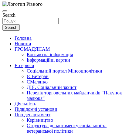
Search
Search
Головна
Новини
ГРОМАДЯНАМ
Контактна інформація
Інформаційні картки
Е-сервіси
Соціальний портал Мінсоцполітики
Є-Ветеран
ЄМалятко
ДІЯ. Соціальний захист
Перелік торговельних майданчиків “Пакунок
малюка”
Діяльність
Підвідомчі установи
Про департамент
Керівництво
Структура департаменту соціальної та
ветеранської політики