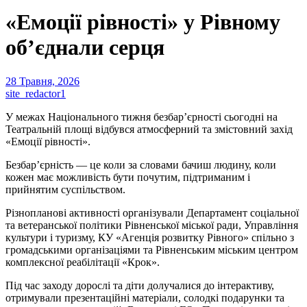
«Емоції рівності» у Рівному
об’єднали серця
28 Травня, 2026
site_redactor1
У межах Національного тижня безбар’єрності сьогодні на
Театральній площі відбувся атмосферний та змістовний захід
«Емоції рівності».
Безбар’єрність — це коли за словами бачиш людину, коли
кожен має можливість бути почутим, підтриманим і
прийнятим суспільством.
Різнопланові активності організували Департамент соціальної
та ветеранської політики Рівненської міської ради, Управління
культури і туризму, КУ «Агенція розвитку Рівного» спільно з
громадськими організаціями та Рівненським міським центром
комплексної реабілітації «Крок».
Під час заходу дорослі та діти долучалися до інтерактиву,
отримували презентаційні матеріали, солодкі подарунки та