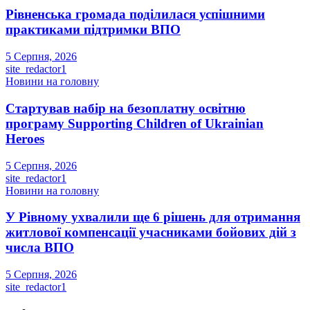
Рівненська громада поділилася успішними
практиками підтримки ВПО
5 Серпня, 2026
site_redactor1
Новини на головну
Стартував набір на безоплатну освітню
програму Supporting Children of Ukrainian
Heroes
5 Серпня, 2026
site_redactor1
Новини на головну
У Рівному ухвалили ще 6 рішень для отримання
житлової компенсації учасниками бойових дій з
числа ВПО
5 Серпня, 2026
site_redactor1