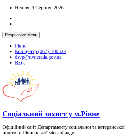
Skip
Неділя, 9 Серпня, 2026
to
content
Responsive Menu
Рівне
Кол-центр (067)1100523
dsvp@rivnerada.gov.ua
Вхід
Соціальний захист у м.Рівне
Офіційний сайт Департаменту соціальної та ветеранської
політики Рівненської міської ради.