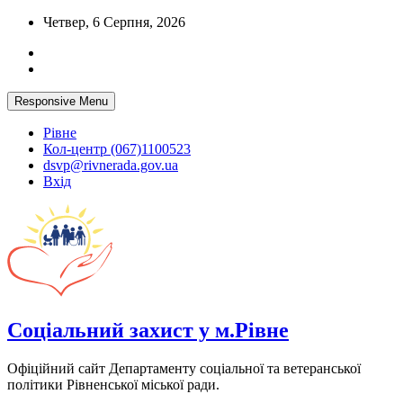
Skip
Четвер, 6 Серпня, 2026
to
content
Responsive Menu
Рівне
Кол-центр (067)1100523
dsvp@rivnerada.gov.ua
Вхід
Соціальний захист у м.Рівне
Офіційний сайт Департаменту соціальної та ветеранської
політики Рівненської міської ради.