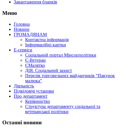
Завантаження бланків
Меню
Головна
Новини
ГРОМАДЯНАМ
Контактна інформація
Інформаційні картки
Е-сервіси
Соціальний портал Мінсоцполітики
Є-Ветеран
ЄМалятко
ДІЯ. Соціальний захист
Перелік торговельних майданчиків “Пакунок
малюка”
Діяльність
Підвідомчі установи
Про департамент
Керівництво
Структура департаменту соціальної та
ветеранської політики
Останні новини