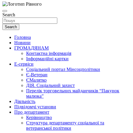
Search
Search
Головна
Новини
ГРОМАДЯНАМ
Контактна інформація
Інформаційні картки
Е-сервіси
Соціальний портал Мінсоцполітики
Є-Ветеран
ЄМалятко
ДІЯ. Соціальний захист
Перелік торговельних майданчиків “Пакунок
малюка”
Діяльність
Підвідомчі установи
Про департамент
Керівництво
Структура департаменту соціальної та
ветеранської політики