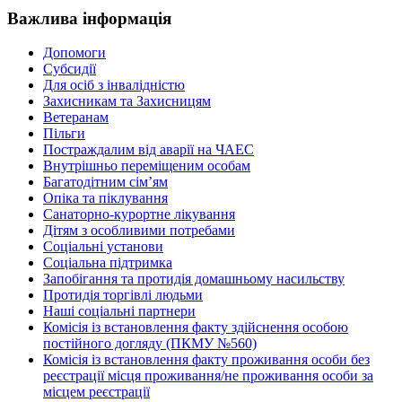
Важлива інформація
Допомоги
Субсидії
Для осіб з інвалідністю
Захисникам та Захисницям
Ветеранам
Пільги
Постраждалим від аварії на ЧАЕС
Внутрішньо переміщеним особам
Багатодітним сім’ям
Опіка та піклування
Санаторно-курортне лікування
Дітям з особливими потребами
Соціальні установи
Соціальна підтримка
Запобігання та протидія домашньому насильству
Протидія торгівлі людьми
Наші соціальні партнери
Комісія із встановлення факту здійснення особою
постійного догляду (ПКМУ №560)
Комісія із встановлення факту проживання особи без
реєстрації місця проживання/не проживання особи за
місцем реєстрації