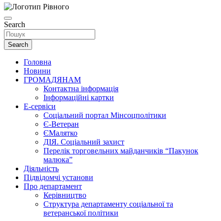
Search
Search
Головна
Новини
ГРОМАДЯНАМ
Контактна інформація
Інформаційні картки
Е-сервіси
Соціальний портал Мінсоцполітики
Є-Ветеран
ЄМалятко
ДІЯ. Соціальний захист
Перелік торговельних майданчиків “Пакунок
малюка”
Діяльність
Підвідомчі установи
Про департамент
Керівництво
Структура департаменту соціальної та
ветеранської політики