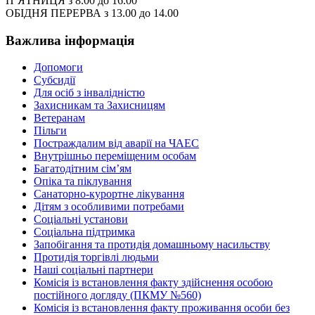
П’ЯТНИЦЯ з 8.00 до 16.00
ОБІДНЯ ПЕРЕРВА з 13.00 до 14.00
Важлива інформація
Допомоги
Субсидії
Для осіб з інвалідністю
Захисникам та Захисницям
Ветеранам
Пільги
Постраждалим від аварії на ЧАЕС
Внутрішньо переміщеним особам
Багатодітним сім’ям
Опіка та піклування
Санаторно-курортне лікування
Дітям з особливими потребами
Соціальні установи
Соціальна підтримка
Запобігання та протидія домашньому насильству
Протидія торгівлі людьми
Наші соціальні партнери
Комісія із встановлення факту здійснення особою
постійного догляду (ПКМУ №560)
Комісія із встановлення факту проживання особи без