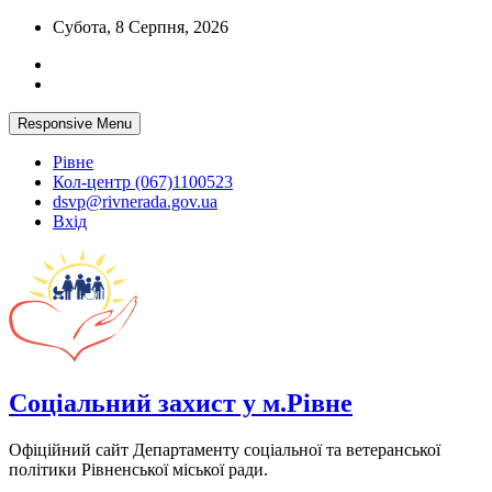
Skip
Субота, 8 Серпня, 2026
to
content
Responsive Menu
Рівне
Кол-центр (067)1100523
dsvp@rivnerada.gov.ua
Вхід
Соціальний захист у м.Рівне
Офіційний сайт Департаменту соціальної та ветеранської
політики Рівненської міської ради.