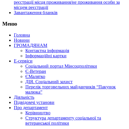
реєстрації місця проживання/не проживання особи за
місцем реєстрації
Завантаження бланків
Меню
Головна
Новини
ГРОМАДЯНАМ
Контактна інформація
Інформаційні картки
Е-сервіси
Соціальний портал Мінсоцполітики
Є-Ветеран
ЄМалятко
ДІЯ. Соціальний захист
Перелік торговельних майданчиків “Пакунок
малюка”
Діяльність
Підвідомчі установи
Про департамент
Керівництво
Структура департаменту соціальної та
ветеранської політики