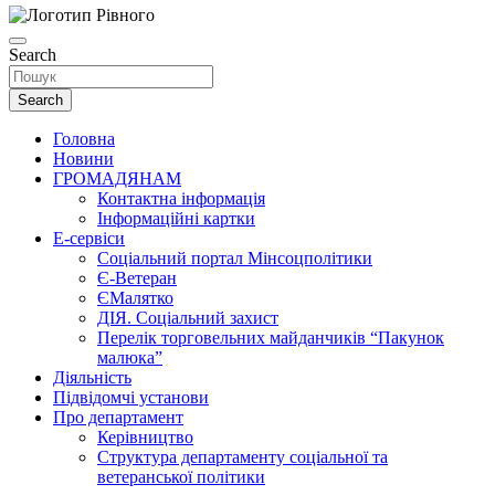
Search
Search
Головна
Новини
ГРОМАДЯНАМ
Контактна інформація
Інформаційні картки
Е-сервіси
Соціальний портал Мінсоцполітики
Є-Ветеран
ЄМалятко
ДІЯ. Соціальний захист
Перелік торговельних майданчиків “Пакунок
малюка”
Діяльність
Підвідомчі установи
Про департамент
Керівництво
Структура департаменту соціальної та
ветеранської політики