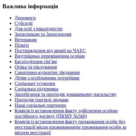
Важлива інформація
Допомоги
Субсидії
Для осіб з інвалідністю
Захисникам та Захисницям
Ветеранам
Пільги
Постраждалим від аварії на ЧАЕС
Внутрішньо переміщеним особам
Багатодітним сім’ям
Опіка та піклування
Санаторно-курортне лікування
Дітям з особливими потребами
Соціальні установи
Соціальна підтримка
Запобігання та протидія домашньому насильству
Протидія торгівлі людьми
Наші соціальні партнери
Комісія із встановлення факту здійснення особою
постійного догляду (ПКМУ №560)
Комісія із встановлення факту проживання особи без
реєстрації місця проживання/не проживання особи за
місцем реєстрації