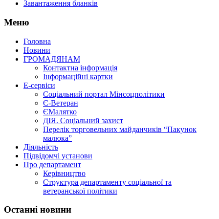
Завантаження бланків
Меню
Головна
Новини
ГРОМАДЯНАМ
Контактна інформація
Інформаційні картки
Е-сервіси
Соціальний портал Мінсоцполітики
Є-Ветеран
ЄМалятко
ДІЯ. Соціальний захист
Перелік торговельних майданчиків “Пакунок
малюка”
Діяльність
Підвідомчі установи
Про департамент
Керівництво
Структура департаменту соціальної та
ветеранської політики
Останні новини