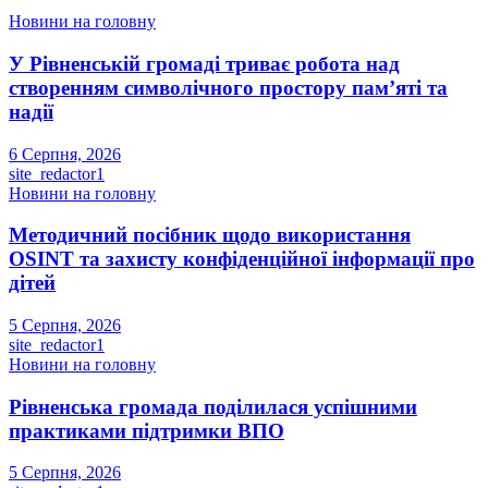
Новини на головну
У Рівненській громаді триває робота над
створенням символічного простору пам’яті та
надії
6 Серпня, 2026
site_redactor1
Новини на головну
Методичний посібник щодо використання
OSINT та захисту конфіденційної інформації про
дітей
5 Серпня, 2026
site_redactor1
Новини на головну
Рівненська громада поділилася успішними
практиками підтримки ВПО
5 Серпня, 2026