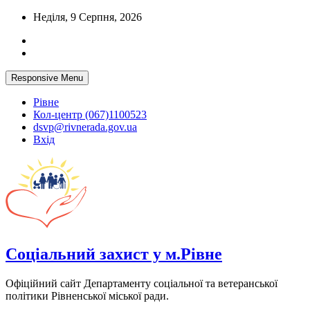
Skip
Неділя, 9 Серпня, 2026
to
content
Responsive Menu
Рівне
Кол-центр (067)1100523
dsvp@rivnerada.gov.ua
Вхід
Соціальний захист у м.Рівне
Офіційний сайт Департаменту соціальної та ветеранської
політики Рівненської міської ради.