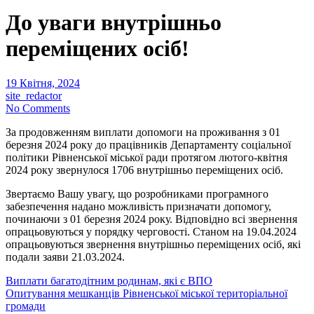
До уваги внутрішньо
переміщених осіб!
19 Квітня, 2024
site_redactor
No Comments
За продовженням виплати допомоги на проживання з 01
березня 2024 року до працівників Департаменту соціальної
політики Рівненської міської ради протягом лютого-квітня
2024 року звернулося 1706 внутрішньо переміщених осіб.
Звертаємо Вашу увагу, що розробниками програмного
забезпечення надано можливість призначати допомогу,
починаючи з 01 березня 2024 року. Відповідно всі звернення
опрацьовуються у порядку черговості. Станом на 19.04.2024
опрацьовуються звернення внутрішньо переміщених осіб, які
подали заяви 21.03.2024.
Навігація
Виплати багатодітним родинам, які є ВПО
Опитування мешканців Рівненської міської територіальної
записів
громади