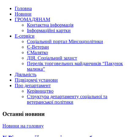
Головна
Новини
ГРОМАДЯНАМ
Контактна інформація
Інформаційні картки
Е-сервіси
Соціальний портал Мінсоцполітики
Є-Ветеран
ЄМалятко
ДІЯ. Соціальний захист
Перелік торговельних майданчиків “Пакунок
малюка”
Діяльність
Підвідомчі установи
Про департамент
Керівництво
Структура департаменту соціальної та
ветеранської політики
Останні новини
Новини на головну