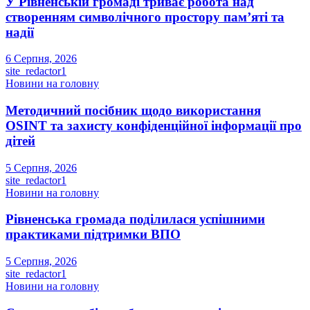
У Рівненській громаді триває робота над
створенням символічного простору пам’яті та
надії
6 Серпня, 2026
site_redactor1
Новини на головну
Методичний посібник щодо використання
OSINT та захисту конфіденційної інформації про
дітей
5 Серпня, 2026
site_redactor1
Новини на головну
Рівненська громада поділилася успішними
практиками підтримки ВПО
5 Серпня, 2026
site_redactor1
Новини на головну