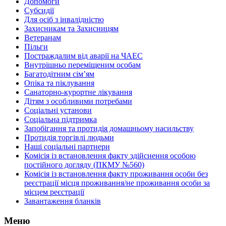
Допомоги
Субсидії
Для осіб з інвалідністю
Захисникам та Захисницям
Ветеранам
Пільги
Постраждалим від аварії на ЧАЕС
Внутрішньо переміщеним особам
Багатодітним сім’ям
Опіка та піклування
Санаторно-курортне лікування
Дітям з особливими потребами
Соціальні установи
Соціальна підтримка
Запобігання та протидія домашньому насильству
Протидія торгівлі людьми
Наші соціальні партнери
Комісія із встановлення факту здійснення особою
постійного догляду (ПКМУ №560)
Комісія із встановлення факту проживання особи без
реєстрації місця проживання/не проживання особи за
місцем реєстрації
Завантаження бланків
Меню