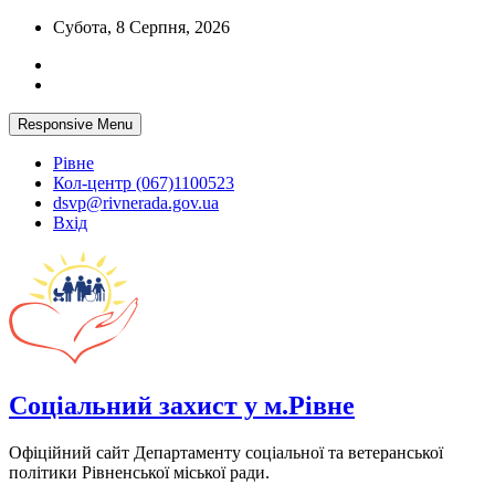
Skip
Субота, 8 Серпня, 2026
to
content
Responsive Menu
Рівне
Кол-центр (067)1100523
dsvp@rivnerada.gov.ua
Вхід
Соціальний захист у м.Рівне
Офіційний сайт Департаменту соціальної та ветеранської
політики Рівненської міської ради.