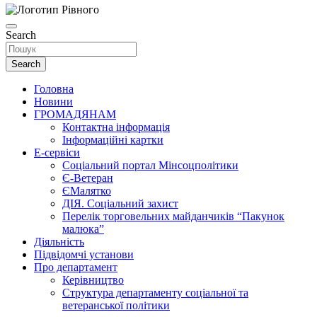
Search
Search
Головна
Новини
ГРОМАДЯНАМ
Контактна інформація
Інформаційні картки
Е-сервіси
Соціальний портал Мінсоцполітики
Є-Ветеран
ЄМалятко
ДІЯ. Соціальний захист
Перелік торговельних майданчиків “Пакунок
малюка”
Діяльність
Підвідомчі установи
Про департамент
Керівництво
Структура департаменту соціальної та
ветеранської політики