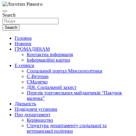
Search
Search
Головна
Новини
ГРОМАДЯНАМ
Контактна інформація
Інформаційні картки
Е-сервіси
Соціальний портал Мінсоцполітики
Є-Ветеран
ЄМалятко
ДІЯ. Соціальний захист
Перелік торговельних майданчиків “Пакунок
малюка”
Діяльність
Підвідомчі установи
Про департамент
Керівництво
Структура департаменту соціальної та
ветеранської політики