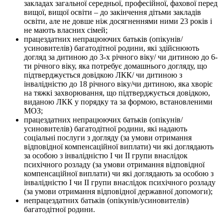
закладах загальної середньої, професійної, фахової перед
вищої, вищої освіти – до закінчення дітьми закладів
освіти, але не довше ніж досягненнями ними 23 років і
не мають власних сімей;
працездатних непрацюючих батьків (опікунів/
усиновителів) багатодітної родини, які здійснюють
догляд за дитиною до 3-х річного віку/ чи дитиною до 6-
ти річного віку, яка потребує домашнього догляду, що
підтверджується довідкою ЛКК/ чи дитиною з
інвалідністю до 18 річного віку/чи дитиною, яка хворіє
на тяжкі захворювання, що підтверджується довідкою,
виданою ЛКК у порядку та за формою, встановленими
МОЗ;
працездатних непрацюючих батьків (опікунів/
усиновителів) багатодітної родини, які надають
соціальні послуги з догляду (за умови отримання
відповідної компенсаційної виплати) чи які доглядають
за особою з інвалідністю І чи ІІ групи внаслідок
психічного розладу (за умови отримання відповідної
компенсаційної виплати) чи які доглядають за особою з
інвалідністю І чи ІІ групи внаслідок психічного розладу
(за умови отримання відповідної державної допомоги);
непрацездатних батьків (опікунів/усиновителів)
багатодітної родини.