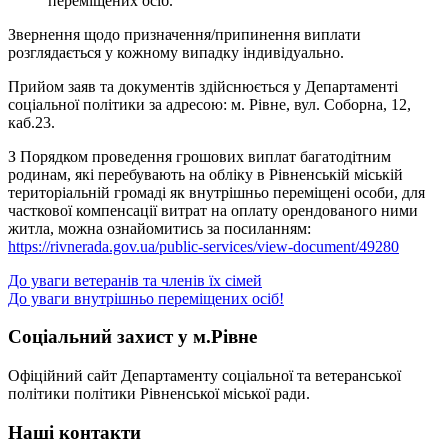
переміщених осіб.
Звернення щодо призначення/припинення виплати
розглядається у кожному випадку індивідуально.
Прийом заяв та документів здійснюється у Департаменті
соціальної політики за адресою: м. Рівне, вул. Соборна, 12,
каб.23.
З Порядком проведення грошових виплат багатодітним
родинам, які перебувають на обліку в Рівненській міській
територіальній громаді як внутрішньо переміщені особи, для
часткової компенсації витрат на оплату орендованого ними
житла, можна ознайомитись за посиланням:
https://rivnerada.gov.ua/public-services/view-document/49280
Навігація
До уваги ветеранів та членів їх сімей
До уваги внутрішньо переміщених осіб!
записів
Соціальний захист у м.Рівне
Офіційний сайт Департаменту соціальної та ветеранської
політики політики Рівненської міської ради.
Наші контакти