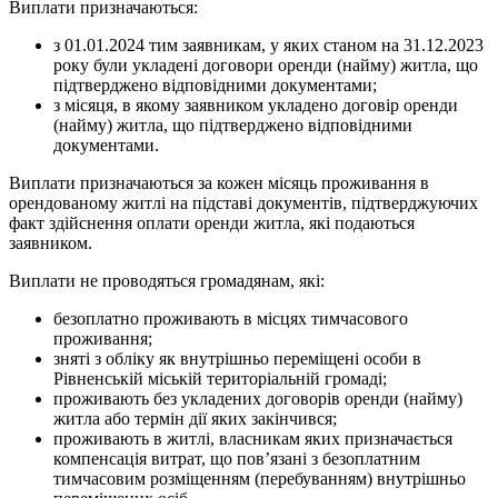
Виплати призначаються:
з 01.01.2024 тим заявникам, у яких станом на 31.12.2023
року були укладені договори оренди (найму) житла, що
підтверджено відповідними документами;
з місяця, в якому заявником укладено договір оренди
(найму) житла, що підтверджено відповідними
документами.
Виплати призначаються за кожен місяць проживання в
орендованому житлі на підставі документів, підтверджуючих
факт здійснення оплати оренди житла, які подаються
заявником.
Виплати не проводяться громадянам, які:
безоплатно проживають в місцях тимчасового
проживання;
зняті з обліку як внутрішньо переміщені особи в
Рівненській міській територіальній громаді;
проживають без укладених договорів оренди (найму)
житла або термін дії яких закінчився;
проживають в житлі, власникам яких призначається
компенсація витрат, що пов’язані з безоплатним
тимчасовим розміщенням (перебуванням) внутрішньо