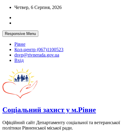
Skip
Четвер, 6 Серпня, 2026
to
content
Responsive Menu
Рівне
Кол-центр (067)1100523
dsvp@rivnerada.gov.ua
Вхід
Соціальний захист у м.Рівне
Офіційний сайт Департаменту соціальної та ветеранської
політики Рівненської міської ради.