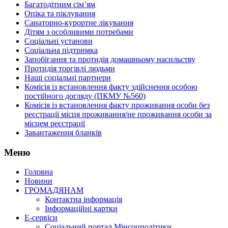
Багатодітним сім’ям
Опіка та піклування
Санаторно-курортне лікування
Дітям з особливими потребами
Соціальні установи
Соціальна підтримка
Запобігання та протидія домашньому насильству
Протидія торгівлі людьми
Наші соціальні партнери
Комісія із встановлення факту здійснення особою
постійного догляду (ПКМУ №560)
Комісія із встановлення факту проживання особи без
реєстрації місця проживання/не проживання особи за
місцем реєстрації
Завантаження бланків
Меню
Головна
Новини
ГРОМАДЯНАМ
Контактна інформація
Інформаційні картки
Е-сервіси
Соціальний портал Мінсоцполітики