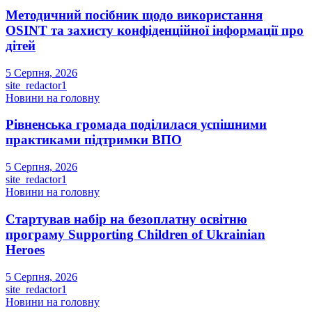
Методичний посібник щодо використання
OSINT та захисту конфіденційної інформації про
дітей
5 Серпня, 2026
site_redactor1
Новини на головну
Рівненська громада поділилася успішними
практиками підтримки ВПО
5 Серпня, 2026
site_redactor1
Новини на головну
Стартував набір на безоплатну освітню
програму Supporting Children of Ukrainian
Heroes
5 Серпня, 2026
site_redactor1
Новини на головну