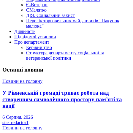
Є-Ветеран
ЄМалятко
ДІЯ. Соціальний захист
Перелік торговельних майданчиків “Пакунок
малюка”
Діяльність
Підвідомчі установи
Про департамент
Керівництво
Структура департаменту соціальної та
ветеранської політики
Останні новини
Новини на головну
У Рівненській громаді триває робота над
створенням символічного простору пам’яті та
надії
6 Серпня, 2026
site_redactor1
Новини на головну