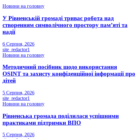
Новини на головну
У Рівненській громаді триває робота над
створенням символічного простору пам’яті та
надії
6 Серпня, 2026
site_redactor1
Новини на головну
Методичний посібник щодо використання
OSINT та захисту конфіденційної інформації про
дітей
5 Серпня, 2026
site_redactor1
Новини на головну
Рівненська громада поділилася успішними
практиками підтримки ВПО
5 Серпня, 2026