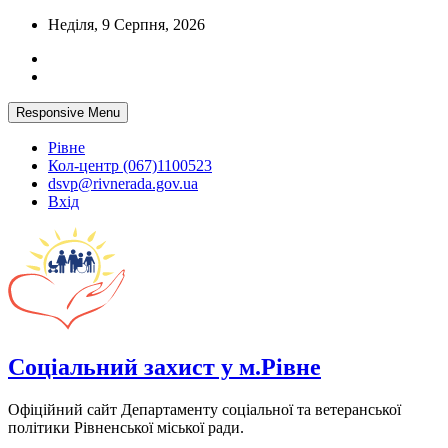
Skip
Неділя, 9 Серпня, 2026
to
content
Responsive Menu
Рівне
Кол-центр (067)1100523
dsvp@rivnerada.gov.ua
Вхід
Соціальний захист у м.Рівне
Офіційний сайт Департаменту соціальної та ветеранської
політики Рівненської міської ради.