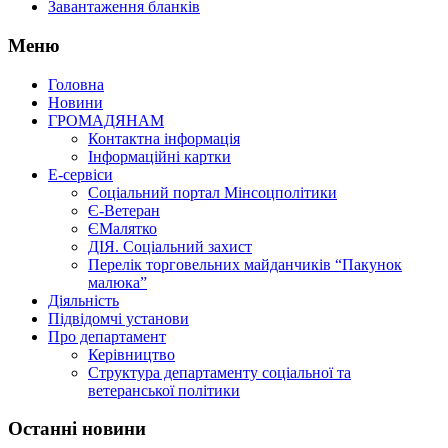
Завантаження бланків
Меню
Головна
Новини
ГРОМАДЯНАМ
Контактна інформація
Інформаційні картки
Е-сервіси
Соціальний портал Мінсоцполітики
Є-Ветеран
ЄМалятко
ДІЯ. Соціальний захист
Перелік торговельних майданчиків “Пакунок
малюка”
Діяльність
Підвідомчі установи
Про департамент
Керівництво
Структура департаменту соціальної та
ветеранської політики
Останні новини