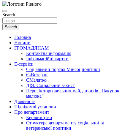
Search
Search
Головна
Новини
ГРОМАДЯНАМ
Контактна інформація
Інформаційні картки
Е-сервіси
Соціальний портал Мінсоцполітики
Є-Ветеран
ЄМалятко
ДІЯ. Соціальний захист
Перелік торговельних майданчиків “Пакунок
малюка”
Діяльність
Підвідомчі установи
Про департамент
Керівництво
Структура департаменту соціальної та
ветеранської політики