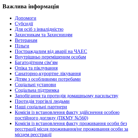
Важлива інформація
Допомоги
Субсидії
Для осіб з інвалідністю
Захисникам та Захисницям
Ветеранам
Пільги
Постраждалим від аварії на ЧАЕС
Внутрішньо переміщеним особам
Багатодітним сім’ям
Опіка та піклування
Санаторно-курортне лікування
Дітям з особливими потребами
Соціальні установи
Соціальна підтримка
Запобігання та протидія домашньому насильству
Протидія торгівлі людьми
Наші соціальні партнери
Комісія із встановлення факту здійснення особою
постійного догляду (ПКМУ №560)
Комісія із встановлення факту проживання особи без
реєстрації місця проживання/не проживання особи за
місцем реєстрації