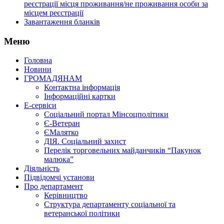
реєстрації місця проживання/не проживання особи за
місцем реєстрації
Завантаження бланків
Меню
Головна
Новини
ГРОМАДЯНАМ
Контактна інформація
Інформаційні картки
Е-сервіси
Соціальний портал Мінсоцполітики
Є-Ветеран
ЄМалятко
ДІЯ. Соціальний захист
Перелік торговельних майданчиків “Пакунок
малюка”
Діяльність
Підвідомчі установи
Про департамент
Керівництво
Структура департаменту соціальної та
ветеранської політики