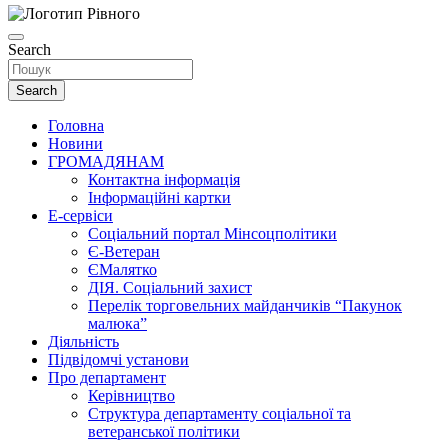
Search
Search
Головна
Новини
ГРОМАДЯНАМ
Контактна інформація
Інформаційні картки
Е-сервіси
Соціальний портал Мінсоцполітики
Є-Ветеран
ЄМалятко
ДІЯ. Соціальний захист
Перелік торговельних майданчиків “Пакунок
малюка”
Діяльність
Підвідомчі установи
Про департамент
Керівництво
Структура департаменту соціальної та
ветеранської політики