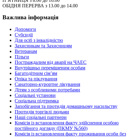
П’ЯТНИЦЯ з 8.00 до 16.00
ОБІДНЯ ПЕРЕРВА з 13.00 до 14.00
Важлива інформація
Допомоги
Субсидії
Для осіб з інвалідністю
Захисникам та Захисницям
Ветеранам
Пільги
Постраждалим від аварії на ЧАЕС
Внутрішньо переміщеним особам
Багатодітним сім’ям
Опіка та піклування
Санаторно-курортне лікування
Дітям з особливими потребами
Соціальні установи
Соціальна підтримка
Запобігання та протидія домашньому насильству
Протидія торгівлі людьми
Наші соціальні партнери
Комісія із встановлення факту здійснення особою
постійного догляду (ПКМУ №560)
Комісія із встановлення факту проживання особи без