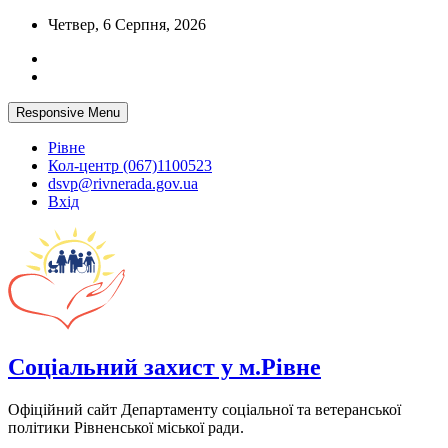
Skip
Четвер, 6 Серпня, 2026
to
content
Responsive Menu
Рівне
Кол-центр (067)1100523
dsvp@rivnerada.gov.ua
Вхід
Соціальний захист у м.Рівне
Офіційний сайт Департаменту соціальної та ветеранської
політики Рівненської міської ради.