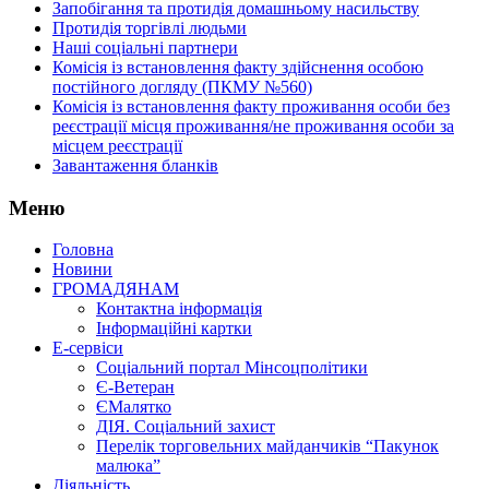
Запобігання та протидія домашньому насильству
Протидія торгівлі людьми
Наші соціальні партнери
Комісія із встановлення факту здійснення особою
постійного догляду (ПКМУ №560)
Комісія із встановлення факту проживання особи без
реєстрації місця проживання/не проживання особи за
місцем реєстрації
Завантаження бланків
Меню
Головна
Новини
ГРОМАДЯНАМ
Контактна інформація
Інформаційні картки
Е-сервіси
Соціальний портал Мінсоцполітики
Є-Ветеран
ЄМалятко
ДІЯ. Соціальний захист
Перелік торговельних майданчиків “Пакунок
малюка”
Діяльність