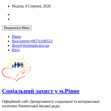
Skip
Неділя, 9 Серпня, 2026
to
content
Responsive Menu
Рівне
Кол-центр (067)1100523
dsvp@rivnerada.gov.ua
Вхід
Соціальний захист у м.Рівне
Офіційний сайт Департаменту соціальної та ветеранської
політики Рівненської міської ради.