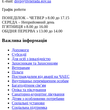
E-mail:
dsvp@rivnerada.gov.ua
Графік роботи
ПОНЕДІЛОК – ЧЕТВЕР з 8.00 до 17.15
СЕРЕДА – Неприйомний день
П’ЯТНИЦЯ з 8.00 до 16.00
ОБІДНЯ ПЕРЕРВА з 13.00 до 14.00
Важлива інформація
Допомоги
Субсидії
Для осіб з інвалідністю
Захисникам та Захисницям
Ветеранам
Пільги
Постраждалим від аварії на ЧАЕС
Внутрішньо переміщеним особам
Багатодітним сім’ям
Опіка та піклування
Санаторно-курортне лікування
Дітям з особливими потребами
Соціальні установи
Соціальна підтримка