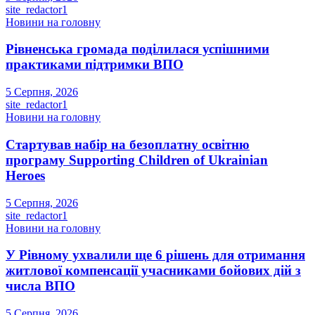
site_redactor1
Новини на головну
Рівненська громада поділилася успішними
практиками підтримки ВПО
5 Серпня, 2026
site_redactor1
Новини на головну
Стартував набір на безоплатну освітню
програму Supporting Children of Ukrainian
Heroes
5 Серпня, 2026
site_redactor1
Новини на головну
У Рівному ухвалили ще 6 рішень для отримання
житлової компенсації учасниками бойових дій з
числа ВПО
5 Серпня, 2026