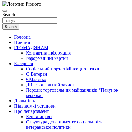
Search
Search
Головна
Новини
ГРОМАДЯНАМ
Контактна інформація
Інформаційні картки
Е-сервіси
Соціальний портал Мінсоцполітики
Є-Ветеран
ЄМалятко
ДІЯ. Соціальний захист
Перелік торговельних майданчиків “Пакунок
малюка”
Діяльність
Підвідомчі установи
Про департамент
Керівництво
Структура департаменту соціальної та
ветеранської політики