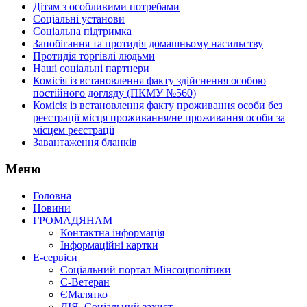
Дітям з особливими потребами
Соціальні установи
Соціальна підтримка
Запобігання та протидія домашньому насильству
Протидія торгівлі людьми
Наші соціальні партнери
Комісія із встановлення факту здійснення особою
постійного догляду (ПКМУ №560)
Комісія із встановлення факту проживання особи без
реєстрації місця проживання/не проживання особи за
місцем реєстрації
Завантаження бланків
Меню
Головна
Новини
ГРОМАДЯНАМ
Контактна інформація
Інформаційні картки
Е-сервіси
Соціальний портал Мінсоцполітики
Є-Ветеран
ЄМалятко
ДІЯ. Соціальний захист