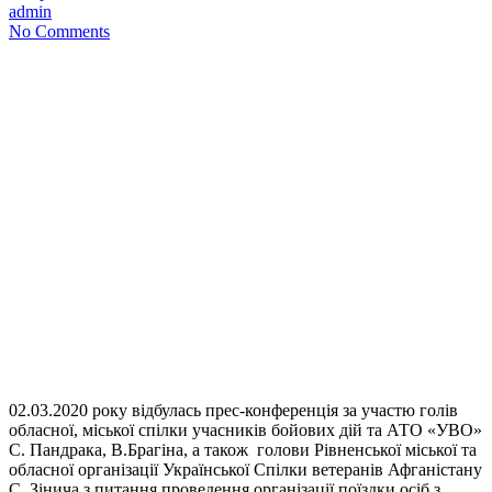
admin
No Comments
02.03.2020 року відбулась прес-конференція за участю голів
обласної, міської спілки учасників бойових дій та АТО «УВО»
С. Пандрака, В.Брагіна, а також голови Рівненської міської та
обласної організації Української Спілки ветеранів Афганістану
С. Зінича з питання проведення організації поїздки осіб з