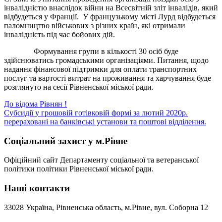
інвалідністю внаслідок війни на Всесвітній зліт інвалідів, який
відбудеться у Франції. У французькому місті Лурд відбудеться
паломництво військових з різних країн, які отримали
інвалідність під час бойових дій.
Формування групи в кількості 30 осіб буде
здійснюватись громадськими організаціями. Питання, щодо
надання фінансової підтримки для оплати транспортних
послуг та вартості витрат на проживання та харчування буде
розглянуто на сесії Рівненської міської ради.
Навігація
До відома Рівнян !
Субсидії у грошовій готівковій формі за лютий 2020р.
записів
перераховані на банківські установи та поштові відділення.
Соціальний захист у м.Рівне
Офіційний сайт Департаменту соціальної та ветеранської
політики політики Рівненської міської ради.
Наші контакти
33028 Україна, Рівненська область, м.Рівне, вул. Соборна 12