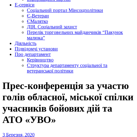
Е-сервіси
Соціальний портал Мінсоцполітики
Є-Ветеран
ЄМалятко
ДІЯ. Соціальний захист
Перелік торговельних майданчиків “Пакунок
малюка”
Діяльність
Підвідомчі установи
Про департамент
Керівництво
Структура департаменту соціальної та
ветеранської політики
Прес-конференція за участю
голів обласної, міської спілки
учасників бойових дій та
АТО «УВО»
3 Березня, 2020