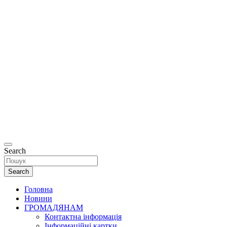
Офіційний
сайт
Департаменту
соціальної та
ветеранської
політики
Рівненської
міської ради.
Search
Search
Головна
Новини
ГРОМАДЯНАМ
Контактна інформація
Інформаційні картки