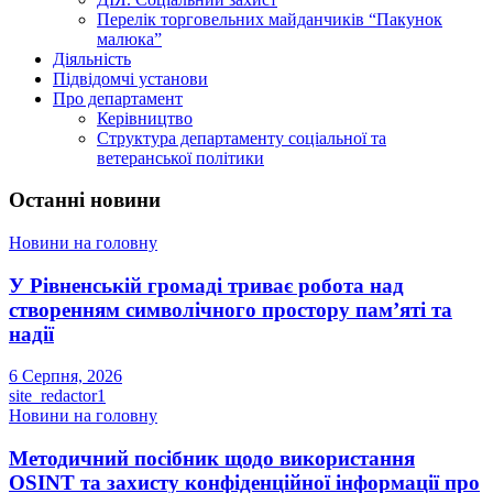
Перелік торговельних майданчиків “Пакунок
малюка”
Діяльність
Підвідомчі установи
Про департамент
Керівництво
Структура департаменту соціальної та
ветеранської політики
Останні новини
Новини на головну
У Рівненській громаді триває робота над
створенням символічного простору пам’яті та
надії
6 Серпня, 2026
site_redactor1
Новини на головну
Методичний посібник щодо використання
OSINT та захисту конфіденційної інформації про