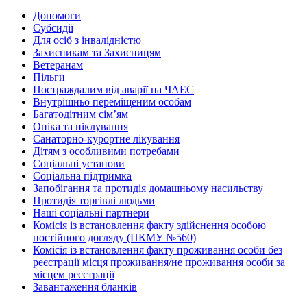
Допомоги
Субсидії
Для осіб з інвалідністю
Захисникам та Захисницям
Ветеранам
Пільги
Постраждалим від аварії на ЧАЕС
Внутрішньо переміщеним особам
Багатодітним сім’ям
Опіка та піклування
Санаторно-курортне лікування
Дітям з особливими потребами
Соціальні установи
Соціальна підтримка
Запобігання та протидія домашньому насильству
Протидія торгівлі людьми
Наші соціальні партнери
Комісія із встановлення факту здійснення особою
постійного догляду (ПКМУ №560)
Комісія із встановлення факту проживання особи без
реєстрації місця проживання/не проживання особи за
місцем реєстрації
Завантаження бланків