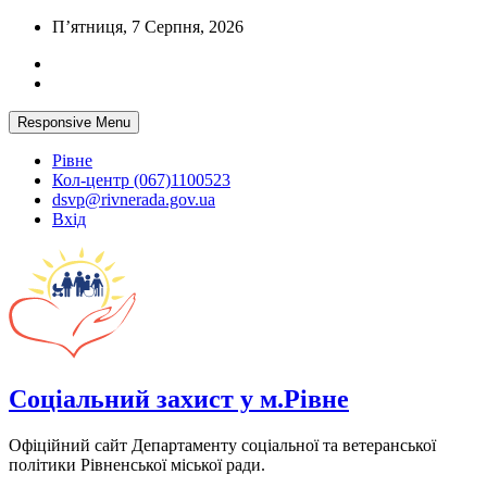
Skip
П’ятниця, 7 Серпня, 2026
to
content
Responsive Menu
Рівне
Кол-центр (067)1100523
dsvp@rivnerada.gov.ua
Вхід
Соціальний захист у м.Рівне
Офіційний сайт Департаменту соціальної та ветеранської
політики Рівненської міської ради.