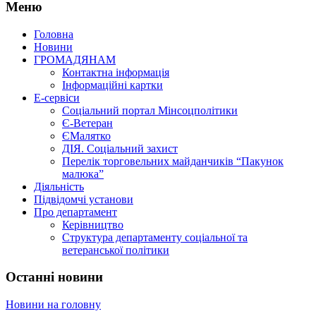
Меню
Головна
Новини
ГРОМАДЯНАМ
Контактна інформація
Інформаційні картки
Е-сервіси
Соціальний портал Мінсоцполітики
Є-Ветеран
ЄМалятко
ДІЯ. Соціальний захист
Перелік торговельних майданчиків “Пакунок
малюка”
Діяльність
Підвідомчі установи
Про департамент
Керівництво
Структура департаменту соціальної та
ветеранської політики
Останні новини
Новини на головну