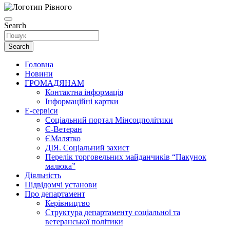
Search
Search
Головна
Новини
ГРОМАДЯНАМ
Контактна інформація
Інформаційні картки
Е-сервіси
Соціальний портал Мінсоцполітики
Є-Ветеран
ЄМалятко
ДІЯ. Соціальний захист
Перелік торговельних майданчиків “Пакунок
малюка”
Діяльність
Підвідомчі установи
Про департамент
Керівництво
Структура департаменту соціальної та
ветеранської політики