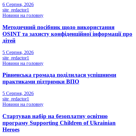
6 Серпня, 2026
site_redactor1
Новини на головну
Методичний посібник щодо використання
OSINT та захисту конфіденційної інформації про
дітей
5 Серпня, 2026
site_redactor1
Новини на головну
Рівненська громада поділилася успішними
практиками підтримки ВПО
5 Серпня, 2026
site_redactor1
Новини на головну
Стартував набір на безоплатну освітню
програму Supporting Children of Ukrainian
Heroes