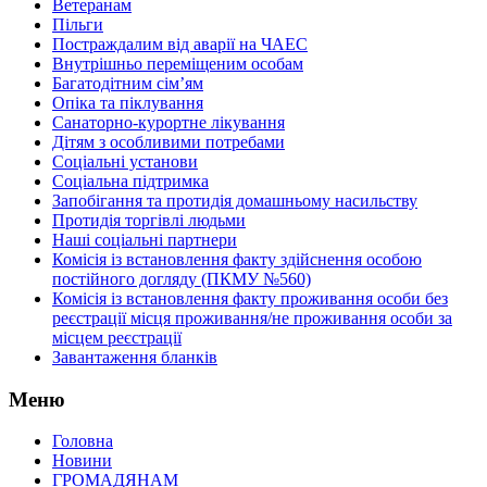
Ветеранам
Пільги
Постраждалим від аварії на ЧАЕС
Внутрішньо переміщеним особам
Багатодітним сім’ям
Опіка та піклування
Санаторно-курортне лікування
Дітям з особливими потребами
Соціальні установи
Соціальна підтримка
Запобігання та протидія домашньому насильству
Протидія торгівлі людьми
Наші соціальні партнери
Комісія із встановлення факту здійснення особою
постійного догляду (ПКМУ №560)
Комісія із встановлення факту проживання особи без
реєстрації місця проживання/не проживання особи за
місцем реєстрації
Завантаження бланків
Меню
Головна
Новини
ГРОМАДЯНАМ