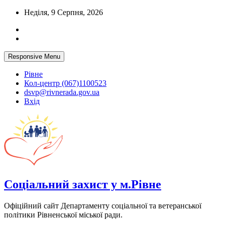
Skip
Неділя, 9 Серпня, 2026
to
content
Responsive Menu
Рівне
Кол-центр (067)1100523
dsvp@rivnerada.gov.ua
Вхід
Соціальний захист у м.Рівне
Офіційний сайт Департаменту соціальної та ветеранської
політики Рівненської міської ради.