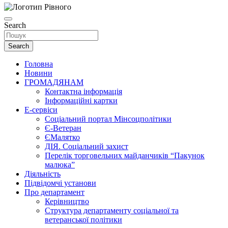
Search
Search
Головна
Новини
ГРОМАДЯНАМ
Контактна інформація
Інформаційні картки
Е-сервіси
Соціальний портал Мінсоцполітики
Є-Ветеран
ЄМалятко
ДІЯ. Соціальний захист
Перелік торговельних майданчиків “Пакунок
малюка”
Діяльність
Підвідомчі установи
Про департамент
Керівництво
Структура департаменту соціальної та
ветеранської політики