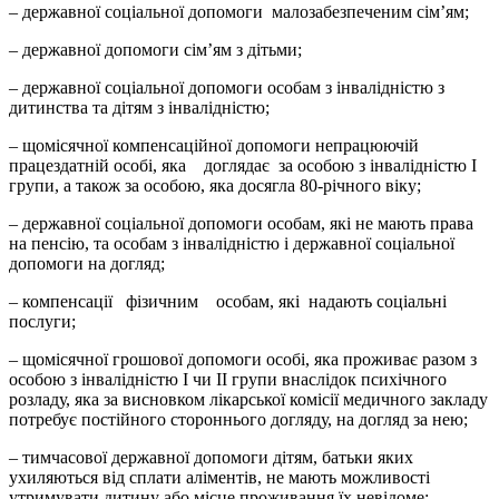
– державної соціальної допомоги малозабезпеченим сім’ям;
– державної допомоги сім’ям з дітьми;
– державної соціальної допомоги особам з інвалідністю з
дитинства та дітям з інвалідністю;
– щомісячної компенсаційної допомоги непрацюючій
працездатній особі, яка доглядає за особою з інвалідністю І
групи, а також за особою, яка досягла 80-річного віку;
– державної соціальної допомоги особам, які не мають права
на пенсію, та особам з інвалідністю і державної соціальної
допомоги на догляд;
– компенсації фізичним особам, які надають соціальні
послуги;
– щомісячної грошової допомоги особі, яка проживає разом з
особою з інвалідністю I чи II групи внаслідок психічного
розладу, яка за висновком лікарської комісії медичного закладу
потребує постійного стороннього догляду, на догляд за нею;
– тимчасової державної допомоги дітям, батьки яких
ухиляються від сплати аліментів, не мають можливості
утримувати дитину або місце проживання їх невідоме;