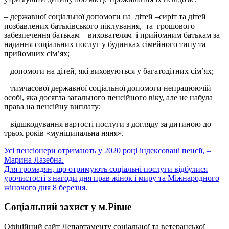
– державної соціальної допомоги на дітей –сиріт та дітей
позбавлених батьківського піклування, та грошового
забезпечення батькам – вихователям і прийомним батькам за
надання соціальних послуг у будинках сімейного типу та
прийомних сім’ях;
– допомоги на дітей, які виховуються у багатодітних сім’ях;
– тимчасової державної соціальної допомоги непрацюючій
особі, яка досягла загального пенсійного віку, але не набула
права на пенсійну виплату;
– відшкодування вартості послуги з догляду за дитиною до
трьох років «муніципальна няня».
Навігація
Усі пенсіонери отримають у 2020 році індексовані пенсії, –
Марина Лазебна.
записів
Для громадян, що отримують соціальні послуги відбулися
урочистості з нагоди дня прав жінок і миру та Міжнародного
жіночого дня 8 березня.
Соціальний захист у м.Рівне
Офіційний сайт Департаменту соціальної та ветеранської