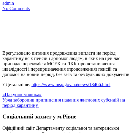
admin
No Comments
Врегульовано питання продовження виплати на період
карантину всіх пенсій і допомог людям, в яких на цей час
припадає перекомісія МСЕК та ЛКК про встановлення
інвалідності і перепризначення (продовження) пенсій та
допомог на новий період, без заяв та без будь-яких документів.
? Детальніше:
https://www.msp.gov.ua/news/18466.html
Навігація
«Пакунок малюка»
Уряд заборонив припинення надання житлових субсидій на
записів
період карантину.
Соціальний захист у м.Рівне
Офіційний сайт Департаменту соціальної та ветеранської