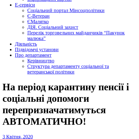
Е-сервіси
Соціальний портал Мінсоцполітики
Є-Ветеран
ЄМалятко
ДІЯ. Соціальний захист
Перелік торговельних майданчиків “Пакунок
малюка”
Діяльність
Підвідомчі установи
Про департамент
Керівництво
Структура департаменту соціальної та
ветеранської політики
На період карантину пенсії і
соціальні допомоги
перепризначатимуться
АВТОМАТИЧНО!
3 Квітня, 2020