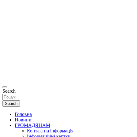
Офіційний
сайт
Департаменту
соціальної та
ветеранської
політики
Рівненської
міської ради.
Search
Search
Головна
Новини
ГРОМАДЯНАМ
Контактна інформація
Інформаційні картки