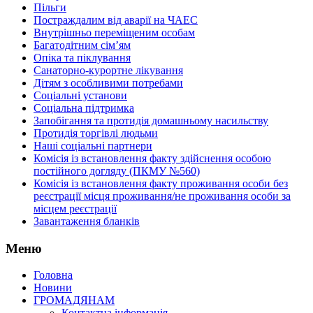
Пільги
Постраждалим від аварії на ЧАЕС
Внутрішньо переміщеним особам
Багатодітним сім’ям
Опіка та піклування
Санаторно-курортне лікування
Дітям з особливими потребами
Соціальні установи
Соціальна підтримка
Запобігання та протидія домашньому насильству
Протидія торгівлі людьми
Наші соціальні партнери
Комісія із встановлення факту здійснення особою
постійного догляду (ПКМУ №560)
Комісія із встановлення факту проживання особи без
реєстрації місця проживання/не проживання особи за
місцем реєстрації
Завантаження бланків
Меню
Головна
Новини
ГРОМАДЯНАМ
Контактна інформація