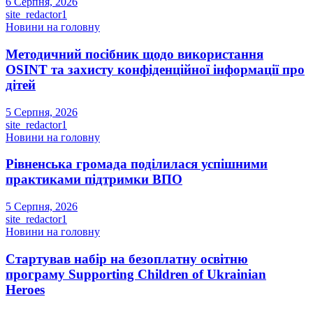
6 Серпня, 2026
site_redactor1
Новини на головну
Методичний посібник щодо використання
OSINT та захисту конфіденційної інформації про
дітей
5 Серпня, 2026
site_redactor1
Новини на головну
Рівненська громада поділилася успішними
практиками підтримки ВПО
5 Серпня, 2026
site_redactor1
Новини на головну
Стартував набір на безоплатну освітню
програму Supporting Children of Ukrainian
Heroes