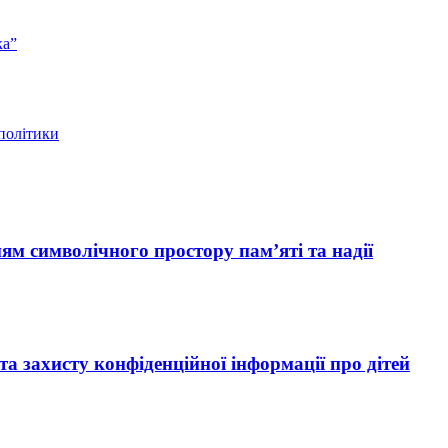
ка”
 політики
ям символічного простору пам’яті та надії
 захисту конфіденційної інформації про дітей