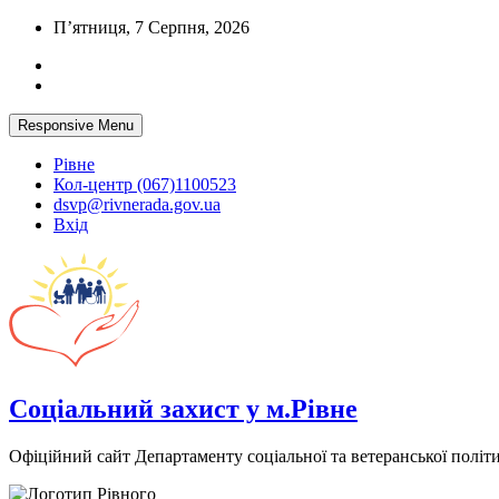
Skip
П’ятниця, 7 Серпня, 2026
to
content
Responsive Menu
Рівне
Кол-центр (067)1100523
dsvp@rivnerada.gov.ua
Вхід
Соціальний захист у м.Рівне
Офіційний сайт Департаменту соціальної та ветеранської політи