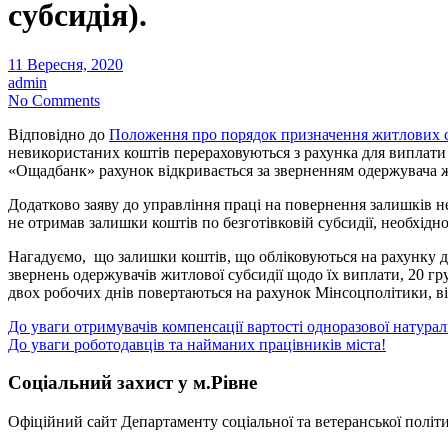
субсидія).
11 Вересня, 2020
admin
No Comments
Відповідно до
Положення про порядок призначення житлових 
невикористаних коштів перераховуються з рахунка для виплати 
«Ощадбанк» рахунок відкривається за зверненням одержувача 
Додатково заяву до управління праці на повернення залишків н
не отримав залишки коштів по безготівковій субсидії, необхід
Нагадуємо, що залишки коштів, що обліковуються на рахунку дл
звернень одержувачів житлової субсидії щодо їх виплати, 20 
двох робочих днів повертаються на рахунок Мінсоцполітики, ві
Навігація
До уваги отримувачів компенсації вартості одноразової натура
До уваги роботодавців та найманих працівників міста!
записів
Соціальний захист у м.Рівне
Офіційний сайт Департаменту соціальної та ветеранської політи