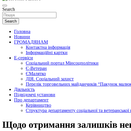
Search
Search
Головна
Новини
ГРОМАДЯНАМ
Контактна інформація
Інформаційні картки
Е-сервіси
Соціальний портал Мінсоцполітики
Є-Ветеран
ЄМалятко
ДІЯ. Соціальний захист
Перелік торговельних майданчиків “Пакунок малю
Діяльність
Підвідомчі установи
Про департамент
Керівництво
Структура департаменту соціальної та ветеранської
Щодо отримання залишків нев