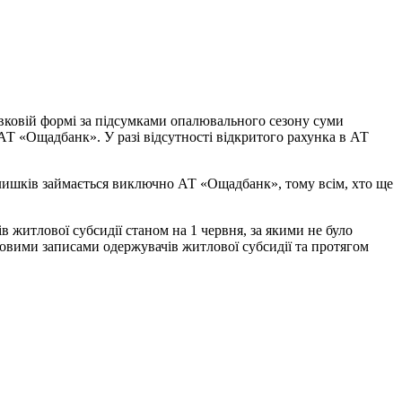
івковій формі за підсумками опалювального сезону суми
АТ «Ощадбанк». У разі відсутності відкритого рахунка в АТ
алишків займається виключно АТ «Ощадбанк», тому всім, хто ще
 житлової субсидії станом на 1 червня, за якими не було
ковими записами одержувачів житлової субсидії та протягом