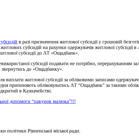
субсидій
в разі призначення житлової субсидії у грошовій безгот
житлових субсидій на рахунки одержувачів житлової субсидії в 
житлової субсидії до АТ «Ощадбанк».
евикористаної субсидії подавати не потрібно, перерахуванням з
но звернутись до «Ощадбанку».
я виплати житлової субсидії за обліковими записами одержувачів
грудня припиняють обліковуватись АТ “Ощадбанк” за такими облі
дкритий в Казначействі.
льної допомоги “пакунок малюка”!!!
ки політики Рівненської міської ради.