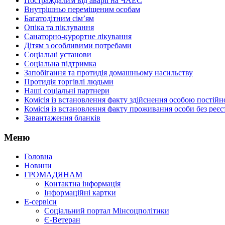
Постраждалим від аварії на ЧАЕС
Внутрішньо переміщеним особам
Багатодітним сім’ям
Опіка та піклування
Санаторно-курортне лікування
Дітям з особливими потребами
Соціальні установи
Соціальна підтримка
Запобігання та протидія домашньому насильству
Протидія торгівлі людьми
Наші соціальні партнери
Комісія із встановлення факту здійснення особою пості
Комісія із встановлення факту проживання особи без реєс
Завантаження бланків
Меню
Головна
Новини
ГРОМАДЯНАМ
Контактна інформація
Інформаційні картки
Е-сервіси
Соціальний портал Мінсоцполітики
Є-Ветеран