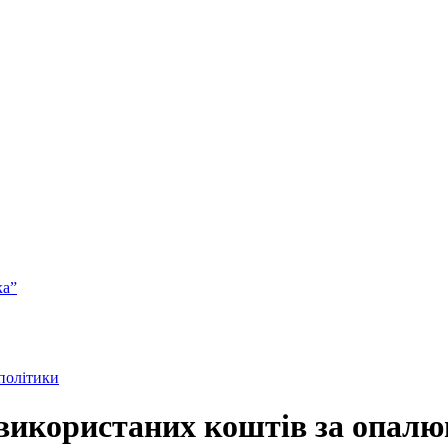
ка”
 політики
икористаних коштів за опалюв