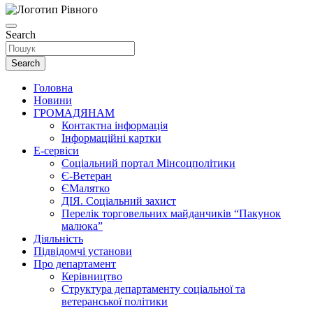
Search
Search
Головна
Новини
ГРОМАДЯНАМ
Контактна інформація
Інформаційні картки
Е-сервіси
Соціальний портал Мінсоцполітики
Є-Ветеран
ЄМалятко
ДІЯ. Соціальний захист
Перелік торговельних майданчиків “Пакунок
малюка”
Діяльність
Підвідомчі установи
Про департамент
Керівництво
Структура департаменту соціальної та
ветеранської політики