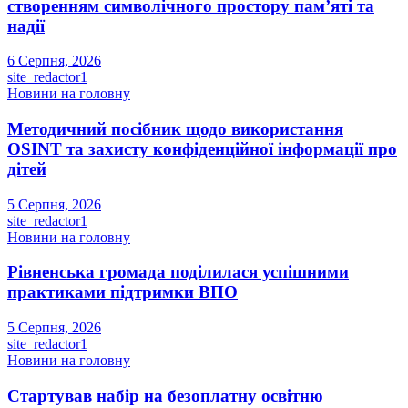
створенням символічного простору пам’яті та
надії
6 Серпня, 2026
site_redactor1
Новини на головну
Методичний посібник щодо використання
OSINT та захисту конфіденційної інформації про
дітей
5 Серпня, 2026
site_redactor1
Новини на головну
Рівненська громада поділилася успішними
практиками підтримки ВПО
5 Серпня, 2026
site_redactor1
Новини на головну
Стартував набір на безоплатну освітню