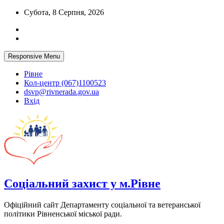
Skip
Субота, 8 Серпня, 2026
to
content
Responsive Menu
Рівне
Кол-центр (067)1100523
dsvp@rivnerada.gov.ua
Вхід
Соціальний захист у м.Рівне
Офіційний сайт Департаменту соціальної та ветеранської
політики Рівненської міської ради.