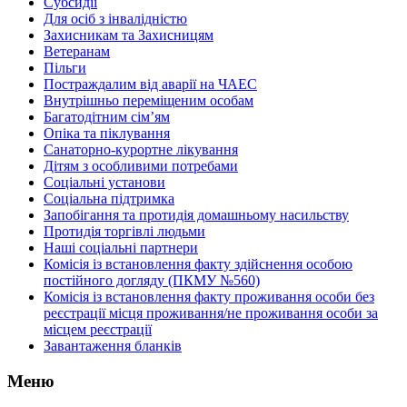
Субсидії
Для осіб з інвалідністю
Захисникам та Захисницям
Ветеранам
Пільги
Постраждалим від аварії на ЧАЕС
Внутрішньо переміщеним особам
Багатодітним сім’ям
Опіка та піклування
Санаторно-курортне лікування
Дітям з особливими потребами
Соціальні установи
Соціальна підтримка
Запобігання та протидія домашньому насильству
Протидія торгівлі людьми
Наші соціальні партнери
Комісія із встановлення факту здійснення особою
постійного догляду (ПКМУ №560)
Комісія із встановлення факту проживання особи без
реєстрації місця проживання/не проживання особи за
місцем реєстрації
Завантаження бланків
Меню