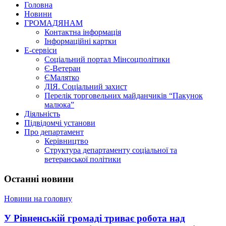
Головна
Новини
ГРОМАДЯНАМ
Контактна інформація
Інформаційні картки
Е-сервіси
Соціальний портал Мінсоцполітики
Є-Ветеран
ЄМалятко
ДІЯ. Соціальний захист
Перелік торговельних майданчиків “Пакунок
малюка”
Діяльність
Підвідомчі установи
Про департамент
Керівництво
Структура департаменту соціальної та
ветеранської політики
Останні новини
Новини на головну
У Рівненській громаді триває робота над