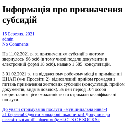
Інформація про призначення
субсидій
15 Березня, 2021
admin
No Comments
На 11.02.2021 р. за призначенням субсидії в лютому
звернулось 96 осіб (в тому числі подали документи в
електронній формі 18 осіб), надано 1 585 консультацій.
З 01.02.2021 р. на віддаленому робочому місці в приміщенні
ЦНАП (м-н Просвіти 2) відновлений прийом громадян з
питань призначення житлових субсидій (консультації, прийом
документів, видача довідок). За цей період 104 особи
скористалися цією можливістю та отримали кваліфіковані
послуги.
Навігація
До уваги отримувачів послуги «муніципальна няня»!
21 березня! Одягни кольорові шкарпетки! Долучись до
записів
всесвітньої акції – флешмобу «LOTS OF SOCKS»