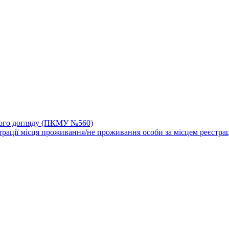
йного догляду (ПКМУ №560)
трації місця проживання/не проживання особи за місцем реєстрац