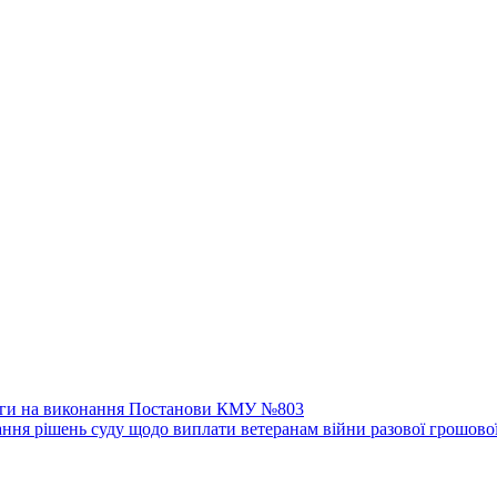
моги на виконання Постанови КМУ №803
ння рішень суду щодо виплати ветеранам війни разової грошової