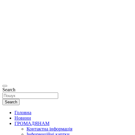
Офіційний
сайт
Департаменту
соціальної та
ветеранської
політики
Рівненської
міської ради.
Search
Search
Головна
Новини
ГРОМАДЯНАМ
Контактна інформація
Інформаційні картки