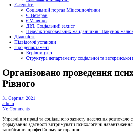
Е-сервіси
Соціальний портал Мінсоцполітики
Є-Ветеран
ЄМалятко
ДІЯ. Соціальний захист
Перелік торговельних майданчиків “Пакунок малю
Діяльність
Підвідомчі установи
Про департамент
Керівництво
Структура департаменту соціальної та ветеранської
Організовано проведення псих
Рівного
31 Серпня, 2021
admin
No Comments
Управління праці та соціального захисту населення розпочало 
формування здатності витримувати психологічні навантаження п
запобігання професійному вигоранню.