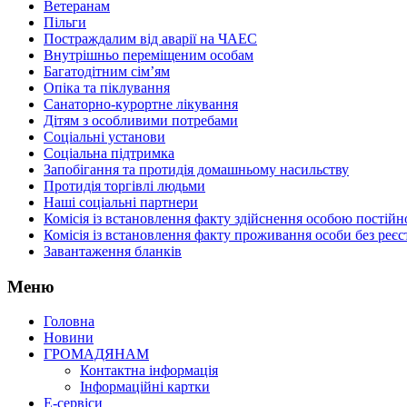
Ветеранам
Пільги
Постраждалим від аварії на ЧАЕС
Внутрішньо переміщеним особам
Багатодітним сім’ям
Опіка та піклування
Санаторно-курортне лікування
Дітям з особливими потребами
Соціальні установи
Соціальна підтримка
Запобігання та протидія домашньому насильству
Протидія торгівлі людьми
Наші соціальні партнери
Комісія із встановлення факту здійснення особою пості
Комісія із встановлення факту проживання особи без реєс
Завантаження бланків
Меню
Головна
Новини
ГРОМАДЯНАМ
Контактна інформація
Інформаційні картки
Е-сервіси