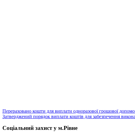
Навігація
Перераховано кошти для виплати одноразової грошової допо
Затверджений порядок виплати коштів для забезпечення викона
записів
Соціальний захист у м.Рівне