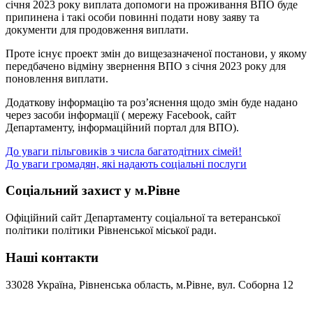
січня 2023 року виплата допомоги на проживання ВПО буде
припинена і такі особи повинні подати нову заяву та
документи для продовження виплати.
Проте існує проект змін до вищезазначеної постанови, у якому
передбачено відміну звернення ВПО з січня 2023 року для
поновлення виплати.
Додаткову інформацію та роз’яснення щодо змін буде надано
через засоби інформації ( мережу Facebook, сайт
Департаменту, інформаційний портал для ВПО).
Навігація
До уваги пільговиків з числа багатодітних сімей!
До уваги громадян, які надають соціальні послуги
записів
Соціальний захист у м.Рівне
Офіційний сайт Департаменту соціальної та ветеранської
політики політики Рівненської міської ради.
Наші контакти
33028 Україна, Рівненська область, м.Рівне, вул. Соборна 12