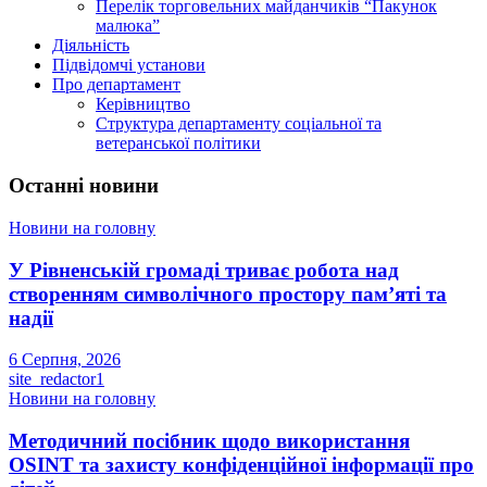
Перелік торговельних майданчиків “Пакунок
малюка”
Діяльність
Підвідомчі установи
Про департамент
Керівництво
Структура департаменту соціальної та
ветеранської політики
Останні новини
Новини на головну
У Рівненській громаді триває робота над
створенням символічного простору пам’яті та
надії
6 Серпня, 2026
site_redactor1
Новини на головну
Методичний посібник щодо використання
OSINT та захисту конфіденційної інформації про