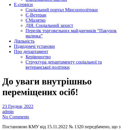
Е-сервіси
Соціальний портал Мінсоцполітики
Є-Ветеран
ЄМалятко
ДІЯ. Соціальний захист
Перелік торговельних майданчиків “Пакунок
малюка”
Діяльність
Підвідомчі установи
Про департамент
Керівництво
Структура департаменту соціальної та
ветеранської політики
До уваги внутрішньо
переміщених осіб!
23 Грудня, 2022
admin
No Comments
Постановою КМУ від 15.11.2022 № 1320 передбачено, що з