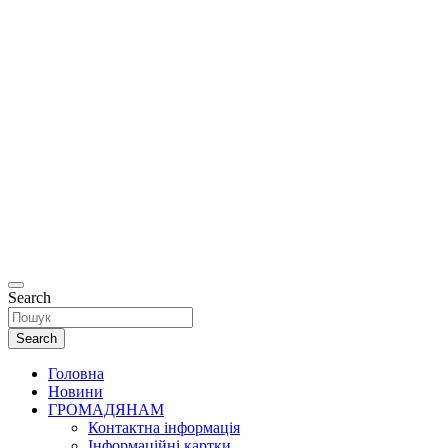
Офіційний
сайт
Департаменту
соціальної та
ветеранської
політики
Рівненської
міської ради.
Search
Search
Головна
Новини
ГРОМАДЯНАМ
Контактна інформація
Інформаційні картки