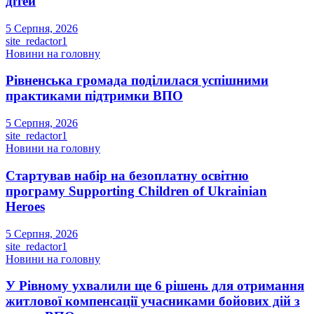
дітей
5 Серпня, 2026
site_redactor1
Новини на головну
Рівненська громада поділилася успішними
практиками підтримки ВПО
5 Серпня, 2026
site_redactor1
Новини на головну
Стартував набір на безоплатну освітню
програму Supporting Children of Ukrainian
Heroes
5 Серпня, 2026
site_redactor1
Новини на головну
У Рівному ухвалили ще 6 рішень для отримання
житлової компенсації учасниками бойових дій з