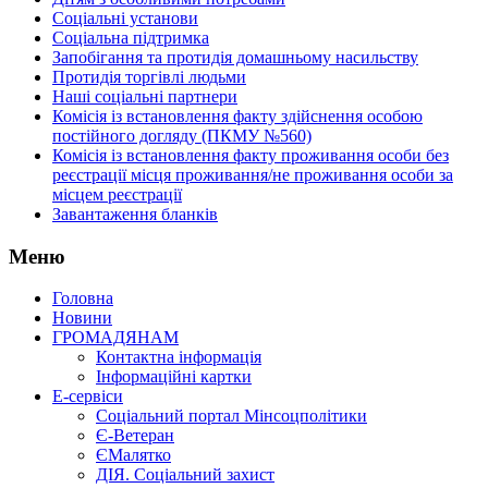
Соціальні установи
Соціальна підтримка
Запобігання та протидія домашньому насильству
Протидія торгівлі людьми
Наші соціальні партнери
Комісія із встановлення факту здійснення особою
постійного догляду (ПКМУ №560)
Комісія із встановлення факту проживання особи без
реєстрації місця проживання/не проживання особи за
місцем реєстрації
Завантаження бланків
Меню
Головна
Новини
ГРОМАДЯНАМ
Контактна інформація
Інформаційні картки
Е-сервіси
Соціальний портал Мінсоцполітики
Є-Ветеран
ЄМалятко
ДІЯ. Соціальний захист