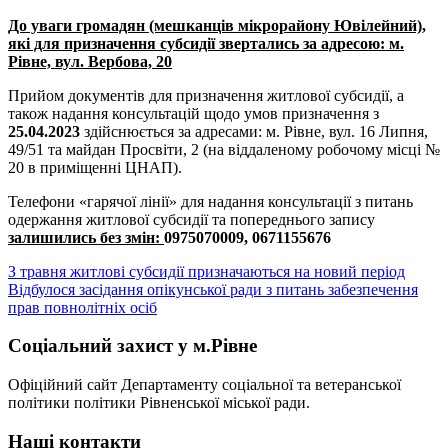
До уваги громадян (мешканців мікрорайону Ювілейний),
які для призначення субсидії звертались за адресою: м.
Рівне, вул. Вербова, 20
Прийом документів для призначення житлової субсидії, а
також надання консультацій щодо умов призначення з
25.04.2023
здійснюється за адресами: м. Рівне, вул. 16 Липня,
49/51 та майдан Просвіти, 2 (на віддаленому робочому місці №
20 в приміщенні ЦНАП).
Телефони «гарячої лінії» для надання консультації з питань
одержання житлової субсидії та попереднього запису
залишились без змін:
0975070009, 0671155676
Навігація
З травня житлові субсидії призначаються на новий період
Відбулося засідання опікунської ради з питань забезпечення
записів
прав повнолітніх осіб
Соціальний захист у м.Рівне
Офіційний сайт Департаменту соціальної та ветеранської
політики політики Рівненської міської ради.
Наші контакти