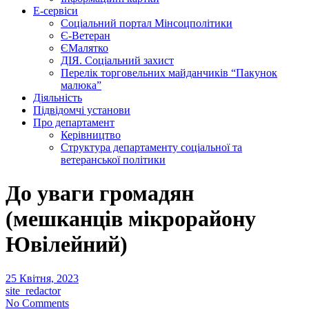
Е-сервіси
Соціальний портал Мінсоцполітики
Є-Ветеран
ЄМалятко
ДІЯ. Соціальний захист
Перелік торговельних майданчиків “Пакунок
малюка”
Діяльність
Підвідомчі установи
Про департамент
Керівництво
Структура департаменту соціальної та
ветеранської політики
До уваги громадян
(мешканців мікрорайону
Ювілейний)
25 Квітня, 2023
site_redactor
No Comments