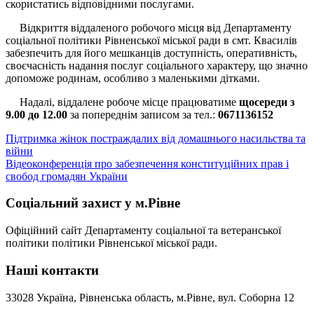
скористатись відповідними послугами.
Відкриття віддаленого робочого місця від Департаменту
соціальної політики Рівненської міської ради в смт. Квасилів
забезпечить для його мешканців доступність, оперативність,
своєчасність надання послуг соціального характеру, що значно
допоможе родинам, особливо з маленькими дітками.
Надалі, віддалене робоче місце працюватиме
щосереди з
9.00 до 12.00
за попереднім записом за тел.:
0671136152
Навігація
Підтримка жінок постраждалих від домашнього насильства та
війни
записів
Відеоконференція про забезпечення конституційних прав і
свобод громадян України
Соціальний захист у м.Рівне
Офіційний сайт Департаменту соціальної та ветеранської
політики політики Рівненської міської ради.
Наші контакти
33028 Україна, Рівненська область, м.Рівне, вул. Соборна 12