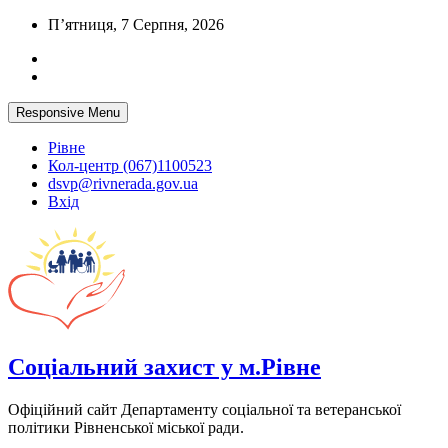
Skip
П’ятниця, 7 Серпня, 2026
to
content
Responsive Menu
Рівне
Кол-центр (067)1100523
dsvp@rivnerada.gov.ua
Вхід
Соціальний захист у м.Рівне
Офіційний сайт Департаменту соціальної та ветеранської
політики Рівненської міської ради.