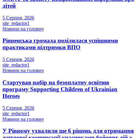
дітей
5 Серпня, 2026
site_redactor1
Новини на головну
Рівненська громада поділилася успішними
практиками підтримки ВПО
5 Серпня, 2026
site_redactor1
Новини на головну
Стартував набір на безоплатну освітню
програму Supporting Children of Ukrainian
Heroes
5 Серпня, 2026
site_redactor1
Новини на головну
У Рівному ухвалили ще 6 рішень для отримання
житлової компенсації учасниками бойових дій з