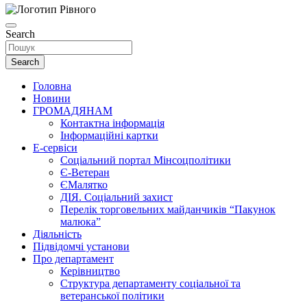
Search
Search
Головна
Новини
ГРОМАДЯНАМ
Контактна інформація
Інформаційні картки
Е-сервіси
Соціальний портал Мінсоцполітики
Є-Ветеран
ЄМалятко
ДІЯ. Соціальний захист
Перелік торговельних майданчиків “Пакунок
малюка”
Діяльність
Підвідомчі установи
Про департамент
Керівництво
Структура департаменту соціальної та
ветеранської політики