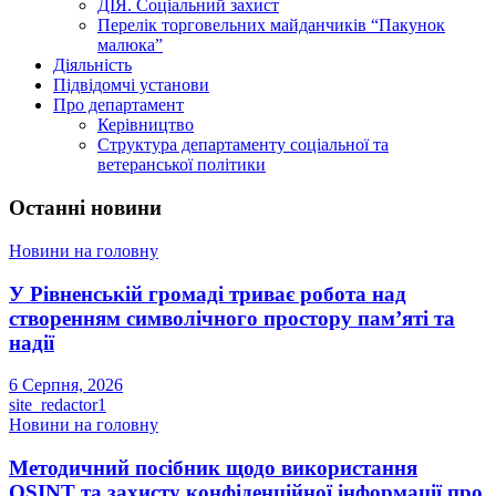
ДІЯ. Соціальний захист
Перелік торговельних майданчиків “Пакунок
малюка”
Діяльність
Підвідомчі установи
Про департамент
Керівництво
Структура департаменту соціальної та
ветеранської політики
Останні новини
Новини на головну
У Рівненській громаді триває робота над
створенням символічного простору пам’яті та
надії
6 Серпня, 2026
site_redactor1
Новини на головну
Методичний посібник щодо використання
OSINT та захисту конфіденційної інформації про