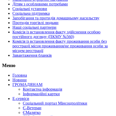
Дітям з особливими потребами
Соціальні установи
Соціальна підтримка
Запобігання та протидія домашньому насильству
Протидія торгівлі людьми
Наші соціальні партнери
Комісія із встановлення факту здійснення особою
постійного догляду (ПКМУ №560)
Комісія із встановлення факту проживання особи без
реєстрації місця проживання/не проживання особи за
місцем реєстрації
Завантаження бланків
Меню
Головна
Новини
ГРОМАДЯНАМ
Контактна інформація
Інформаційні картки
Е-сервіси
Соціальний портал Мінсоцполітики
Є-Ветеран
ЄМалятко