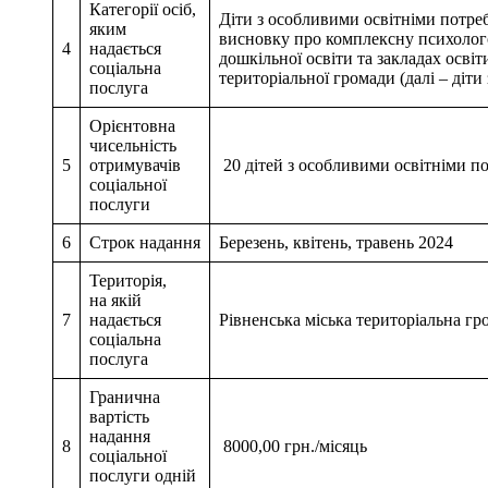
Категорії осіб,
Діти з особливими освітніми потреб
яким
висновку про комплексну психолого
4
надається
дошкільної освіти та закладах освіт
соціальна
територіальної громади (далі – діт
послуга
Орієнтовна
чисельність
5
отримувачів
20 дітей з особливими освітніми п
соціальної
послуги
6
Строк надання
Березень, квітень, травень 2024
Територія,
на якій
7
надається
Рівненська міська територіальна гр
соціальна
послуга
Гранична
вартість
надання
8
8000,00 грн./місяць
соціальної
послуги одній