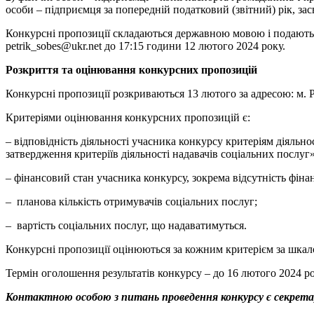
особи – підприємця за попередній податковий (звітний) рік, 
Конкурсні пропозиції складаються державною мовою і подаються 
petrik_sobes@ukr.net до 17:15 години 12 лютого 2024 року.
Розкриття та оцінювання конкурсних пропозицій
Конкурсні пропозиції розкриваються 13 лютого за адресою: м. Рі
Критеріями оцінювання конкурсних пропозицій є:
– відповідність діяльності учасника конкурсу критеріям діяльн
затвердження критеріїв діяльності надавачів соціальних послуг»
– фінансовий стан учасника конкурсу, зокрема відсутність фіна
– планова кількість отримувачів соціальних послуг;
– вартість соціальних послуг, що надаватимуться.
Конкурсні пропозиції оцінюються за кожним критерієм за шкалою
Термін оголошення результатів конкурсу – до 16 лютого 2024 ро
Контактною особою з питань проведення конкурсу є секретар 