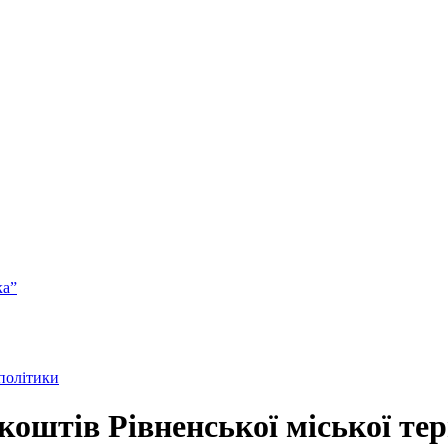
ка”
 політики
 коштів Рівненської міської те