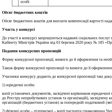
особі
Обсяг бюджетних коштів
Обсяг бюджетних коштів для виплати компенсації вартості надан
Участь у конкурсі
До участі в конкурсі запрошуються надавачі соціальних послуг 
Кабінету Міністрів України від 03 березня 2020 року № 185 «Пр
Подання конкурсних пропозицій
Форму конкурсної пропозиції, вимоги до її оформлення та необхі
Також форму конкурсної пропозиції та вимоги до її оформленн
Учасники конкурсу додають до конкурсної пропозиції такі док
1) юридичні особи:
копії установчих документів, засвідчені керівником юридичної 
до Реєстру неприбуткових установ та організацій), засвідчену
організацій (бюджетних установ) за попередній податковий (звіт
2) фізичні особи – підприємці – копії паспорта громадянина Укр