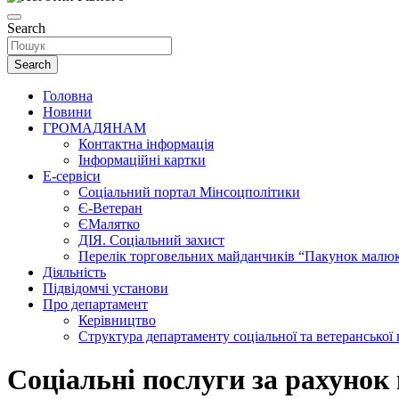
Search
Search
Головна
Новини
ГРОМАДЯНАМ
Контактна інформація
Інформаційні картки
Е-сервіси
Соціальний портал Мінсоцполітики
Є-Ветеран
ЄМалятко
ДІЯ. Соціальний захист
Перелік торговельних майданчиків “Пакунок малю
Діяльність
Підвідомчі установи
Про департамент
Керівництво
Структура департаменту соціальної та ветеранської
Соціальні послуги за рахунок