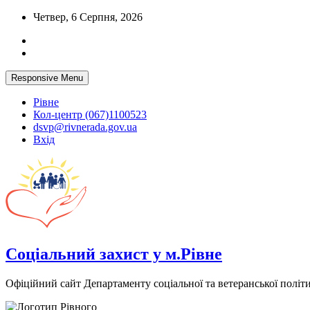
Skip
Четвер, 6 Серпня, 2026
to
content
Responsive Menu
Рівне
Кол-центр (067)1100523
dsvp@rivnerada.gov.ua
Вхід
Соціальний захист у м.Рівне
Офіційний сайт Департаменту соціальної та ветеранської політи