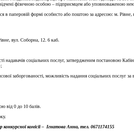
засвідчені фізичною особою – підприємцем або уповноваженою не
в паперовій формі особисто або поштою за адресою: м. Рівне, ву
вне, вул. Соборна, 12. 6 каб.
ості надавачів соціальних послуг, затвердженим постановою Кабі
;
нсової заборгованості, можливість надання соціальних послуг за
 від 0 до 10 балів.
ку.
конкурсної комісії – Ігнатова Анна, тел. 0671174155