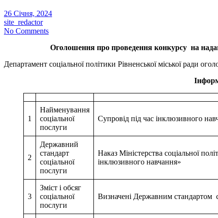
26 Січня, 2024
site_redactor
No Comments
Оголошення про проведення конкурсу
на нада
Департамент соціальної політики Рівненської міської ради ого
Інформ
Найменування
1
соціальної
Супровід під час інклюзивного нав
послуги
Державний
стандарт
Наказ Міністерства соціальної полі
2
соціальної
інклюзивного навчання»
послуги
Зміст і обсяг
3
соціальної
Визначені Державним стандартом со
послуги