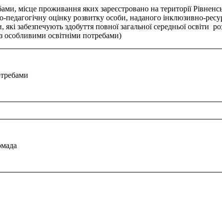
ами, місце проживання яких зареєстровано на території Рівненськ
-педагогічну оцінку розвитку особи, наданого інклюзивно-ресу
и, які забезпечують здобуття повної загальної середньої освіти р
и з особливими освітніми потребами)
отребами
омада