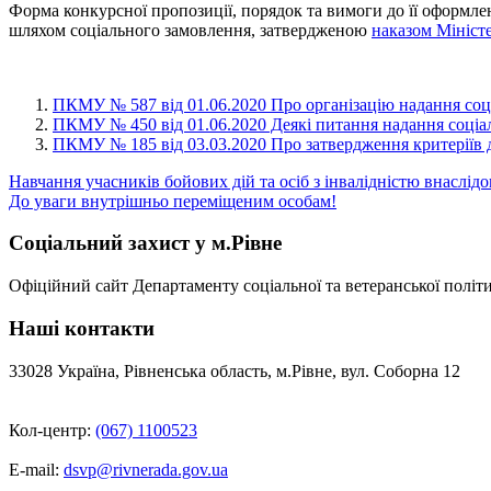
Форма конкурсної пропозиції, порядок та вимоги до її оформле
шляхом соціального замовлення, затвердженою
наказом Міністе
ПКМУ № 587 від 01.06.2020 Про організацію надання соц
ПКМУ № 450 від 01.06.2020 Деякі питання надання соціа
ПКМУ № 185 від 03.03.2020 Про затвердження критеріїв д
Навігація
Навчання учасників бойових дій та осіб з інвалідністю внаслідо
До уваги внутрішньо переміщеним особам!
записів
Соціальний захист у м.Рівне
Офіційний сайт Департаменту соціальної та ветеранської політи
Наші контакти
33028 Україна, Рівненська область, м.Рівне, вул. Соборна 12
Кол-центр:
(067) 1100523
E-mail:
dsvp@rivnerada.gov.ua