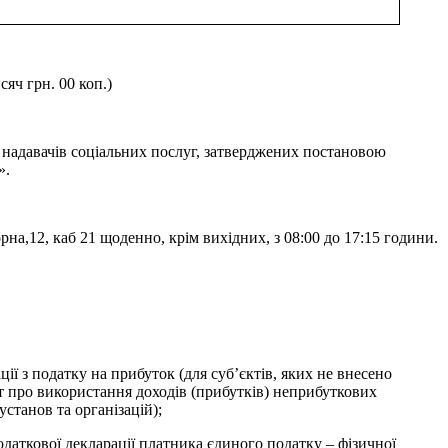
яч грн. 00 коп.)
і надавачів соціальних послуг, затверджених постановою
».
рна,12, каб 21 щоденно, крім вихідних, з 08:00 до 17:15 години.
ї з податку на прибуток (для суб’єктів, яких не внесено
т про використання доходів (прибутків) неприбуткових
станов та організацій);
податкової декларації платника єдиного податку – фізичної