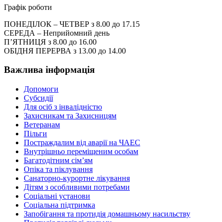
Графік роботи
ПОНЕДІЛОК – ЧЕТВЕР з 8.00 до 17.15
СЕРЕДА – Неприйомний день
П’ЯТНИЦЯ з 8.00 до 16.00
ОБІДНЯ ПЕРЕРВА з 13.00 до 14.00
Важлива інформація
Допомоги
Субсидії
Для осіб з інвалідністю
Захисникам та Захисницям
Ветеранам
Пільги
Постраждалим від аварії на ЧАЕС
Внутрішньо переміщеним особам
Багатодітним сім’ям
Опіка та піклування
Санаторно-курортне лікування
Дітям з особливими потребами
Соціальні установи
Соціальна підтримка
Запобігання та протидія домашньому насильству