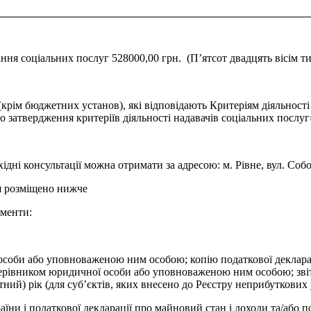
ня соціальних послуг 528000,00 грн. (П’ятсот двадцять вісім тис
(крім бюджетних установ), які відповідають Критеріям діяльност
о затвердження критеріїв діяльності надавачів соціальних послуг
дні консультації можна отримати за адресою: м. Рівне, вул. Собо
я розміщено нижче
ументи:
особи або уповноваженою ним особою; копію податкової деклараці
 керівником юридичної особи або уповноваженою ним особою; зві
ний) рік (для суб’єктів, яких внесено до Реєстру неприбуткових у
аїни і податкової декларації про майновий стан і доходи та/або 