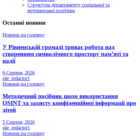
Структура департаменту соціальної та
ветеранської політики
Останні новини
Новини на головну
У Рівненській громаді триває робота над
створенням символічного простору пам’яті та
надії
6 Серпня, 2026
site_redactor1
Новини на головну
Методичний посібник щодо використання
OSINT та захисту конфіденційної інформації про
дітей
5 Серпня, 2026
site_redactor1
Новини на головну