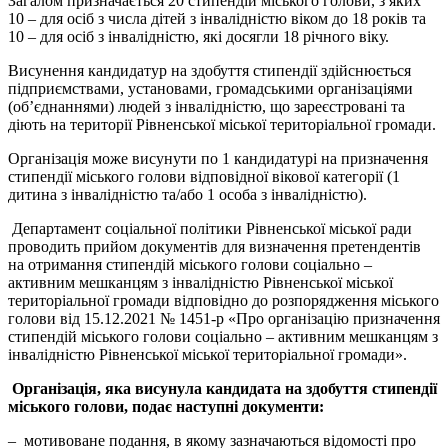
Загалом призначається 20 стипендій міського голови, з яких
10 – для осіб з числа дітей з інвалідністю віком до 18 років та
10 – для осіб з інвалідністю, які досягли 18 річного віку.
Висунення кандидатур на здобуття стипендії здійснюється
підприємствами, установами, громадськими організаціями
(об’єднаннями) людей з інвалідністю, що зареєстровані та
діють на території Рівненської міської територіальної громади.
Організація може висунути по 1 кандидатурі на призначення
стипендії міського голови відповідної вікової категорії (1
дитина з інвалідністю та/або 1 особа з інвалідністю).
Департамент соціальної політики Рівненської міської ради
проводить прийом документів для визначення претендентів
на отримання стипендій міського голови соціально –
активним мешканцям з інвалідністю Рівненської міської
територіальної громади відповідно до розпорядження міського
голови від 15.12.2021 № 1451-р «Про організацію призначення
стипендій міського голови соціально – активним мешканцям з
інвалідністю Рівненської міської територіальної громади».
Організація, яка висунула кандидата на здобуття стипендії
міського голови, подає наступні документи:
– мотивоване подання, в якому зазначаються відомості про