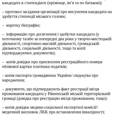
кандидата в стипендіати (прізвище, ім’я та по батькові);
– протокол засідання організації про висунення кандидата на
здобуття стипендії міського голови;
– коротку біографію;
– інформацію про досягнення і здобутки кандидата (у
поточному та/або за попередні два роки у творчо-мистецькій
діяльності, спортивно-масовій діяльності, громадській
діяльності, соціальній діяльності, тощо та копії
підтверджуючих документів);
– копія довідки про присвоєння реєстраційного номера
облікової картки платника податків;
– копія паспорта громадянина України/ свідоцтва про
народження;
– документи, що підтверджують факт реєстрації місця
проживання кандидата у Рівненській міській територіальній
громаді (довідка про реєстрацію місця проживання, тощо);
– копія довідки медико-соціальної експертної комісії//
медичний висновок ЛКК про встановлення інвалідності;