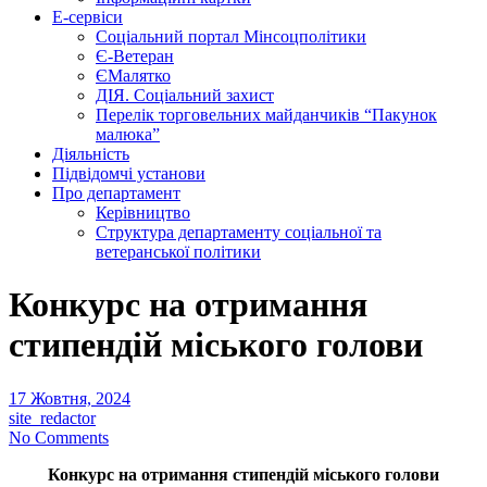
Е-сервіси
Соціальний портал Мінсоцполітики
Є-Ветеран
ЄМалятко
ДІЯ. Соціальний захист
Перелік торговельних майданчиків “Пакунок
малюка”
Діяльність
Підвідомчі установи
Про департамент
Керівництво
Структура департаменту соціальної та
ветеранської політики
Конкурс на отримання
стипендій міського голови
17 Жовтня, 2024
site_redactor
No Comments
Конкурс на отримання стипендій міського голови