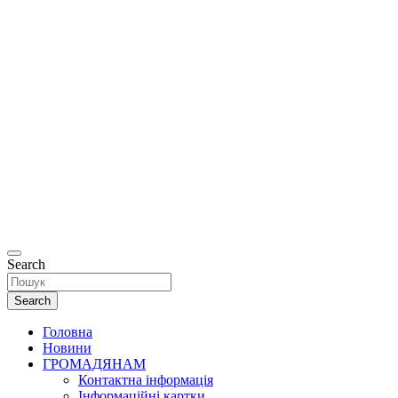
Офіційний
сайт
Департаменту
соціальної та
ветеранської
політики
Рівненської
міської ради.
Search
Search
Головна
Новини
ГРОМАДЯНАМ
Контактна інформація
Інформаційні картки