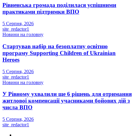
Рівненська громада поділилася успішними
практиками підтримки ВПО
5 Серпня, 2026
site_redactor1
Новини на головну
Стартував набір на безоплатну освітню
програму Supporting Children of Ukrainian
Heroes
5 Серпня, 2026
site_redactor1
Новини на головну
У Рівному ухвалили ще 6 рішень для отримання
житлової компенсації учасниками бойових дій з
числа ВПО
5 Серпня, 2026
site_redactor1