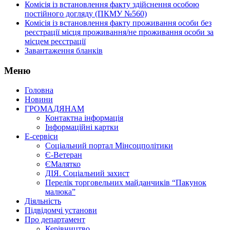
Комісія із встановлення факту здійснення особою
постійного догляду (ПКМУ №560)
Комісія із встановлення факту проживання особи без
реєстрації місця проживання/не проживання особи за
місцем реєстрації
Завантаження бланків
Меню
Головна
Новини
ГРОМАДЯНАМ
Контактна інформація
Інформаційні картки
Е-сервіси
Соціальний портал Мінсоцполітики
Є-Ветеран
ЄМалятко
ДІЯ. Соціальний захист
Перелік торговельних майданчиків “Пакунок
малюка”
Діяльність
Підвідомчі установи
Про департамент
Керівництво