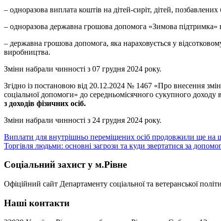
– одноразова виплата коштів на дітей-сиріт, дітей, позбавлених 
– одноразова державна грошова допомога «Зимова підтримка» в
– державна грошова допомога, яка нараховується у відсотковом
виробництва.
Зміни набрали чинності з 07 грудня 2024 року.
Згідно із постановою від 20.12.2024 № 1467 «Про внесення змі
соціальної допомоги» до середньомісячного сукупного доходу 
з доходів фізичних осіб.
Зміни набрали чинності з 24 грудня 2024 року.
Навігація
Виплати для внутрішньо переміщених осіб продовжили ще на ш
Торгівля людьми: основні загрози та куди звертатися за допом
записів
Соціальний захист у м.Рівне
Офіційний сайт Департаменту соціальної та ветеранської політи
Наші контакти