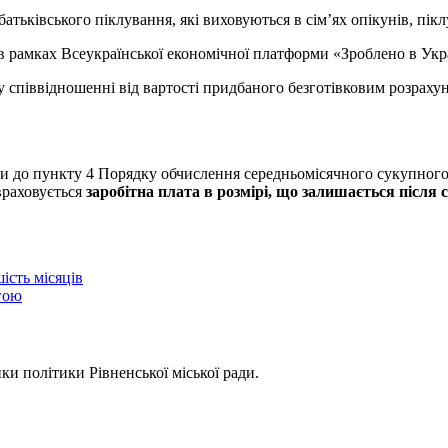
батьківського піклування, які виховуються в сім’ях опікунів, пік
 рамках Всеукраїнської економічної платформи «Зроблено в Укра
у співвідношенні від вартості придбаного безготівковим розраху
ни до пункту 4 Порядку обчислення середньомісячного сукупного 
враховується
заробітна плата в розмірі, що залишається після 
ість місяців
огою
ки політики Рівненської міської ради.