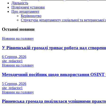
Діяльність
Підвідомчі установи
Про департамент
Керівництво
Структура департаменту соціальної та ветеранської
Останні новини
Новини на головну
У Рівненській громаді триває робота над створенн
6 Серпня, 2026
site_redactor1
Новини на головну
Методичний посібник щодо використання OSINT та
5 Серпня, 2026
site_redactor1
Новини на головну
Рівненська громада поділилася успішними прак