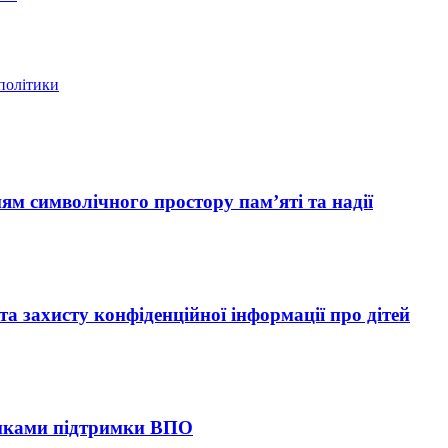
 політики
ям символічного простору пам’яті та надії
 захисту конфіденційної інформації про дітей
тиками підтримки ВПО