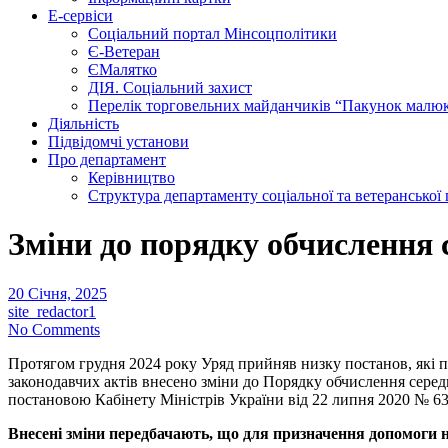
Е-сервіси
Соціальний портал Мінсоцполітики
Є-Ветеран
ЄМалятко
ДІЯ. Соціальний захист
Перелік торговельних майданчиків “Пакунок малю
Діяльність
Підвідомчі установи
Про департамент
Керівництво
Структура департаменту соціальної та ветеранської
Зміни до порядку обчислення с
20 Січня, 2025
site_redactor1
No Comments
Протягом грудня 2024 року Уряд прийняв низку постанов, які 
законодавчих актів внесено зміни до Порядку обчислення серед
постановою Кабінету Міністрів України від 22 липня 2020 № 6
Внесені зміни передбачають, що для призначення допомоги