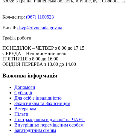
33028 Україна, Рівненська область, м.Рівне, вул. Соборна 12
Кол-центр:
(067) 1100523
E-mail:
dsvp@rivnerada.gov.ua
Графік роботи
ПОНЕДІЛОК – ЧЕТВЕР з 8.00 до 17.15
СЕРЕДА – Неприйомний день
П’ЯТНИЦЯ з 8.00 до 16.00
ОБІДНЯ ПЕРЕРВА з 13.00 до 14.00
Важлива інформація
Допомоги
Субсидії
Для осіб з інвалідністю
Захисникам та Захисницям
Ветеранам
Пільги
Постраждалим від аварії на ЧАЕС
Внутрішньо переміщеним особам
Багатодітним сім’ям