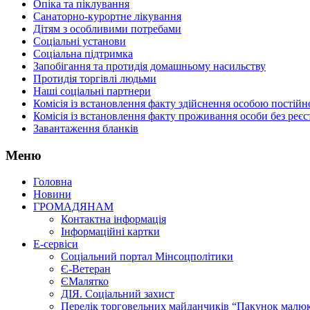
Опіка та піклування
Санаторно-курортне лікування
Дітям з особливими потребами
Соціальні установи
Соціальна підтримка
Запобігання та протидія домашньому насильству
Протидія торгівлі людьми
Наші соціальні партнери
Комісія із встановлення факту здійснення особою пості
Комісія із встановлення факту проживання особи без реєс
Завантаження бланків
Меню
Головна
Новини
ГРОМАДЯНАМ
Контактна інформація
Інформаційні картки
Е-сервіси
Соціальний портал Мінсоцполітики
Є-Ветеран
ЄМалятко
ДІЯ. Соціальний захист
Перелік торговельних майданчиків “Пакунок малю