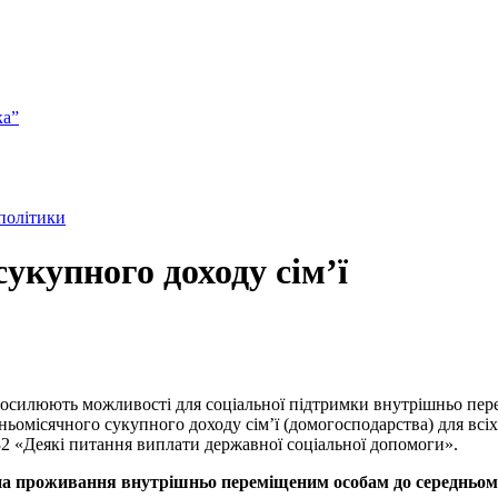
ка”
 політики
укупного доходу сім’ї
посилюють можливості для соціальної підтримки внутрішньо пере
ньомісячного сукупного доходу сім’ї (домогосподарства) для всі
32 «Деякі питання виплати державної соціальної допомоги».
на проживання внутрішньо переміщеним особам до
середньом