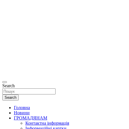
Офіційний
сайт
Департаменту
соціальної та
ветеранської
політики
Рівненської
міської ради.
Search
Search
Головна
Новини
ГРОМАДЯНАМ
Контактна інформація
Інформаційні картки