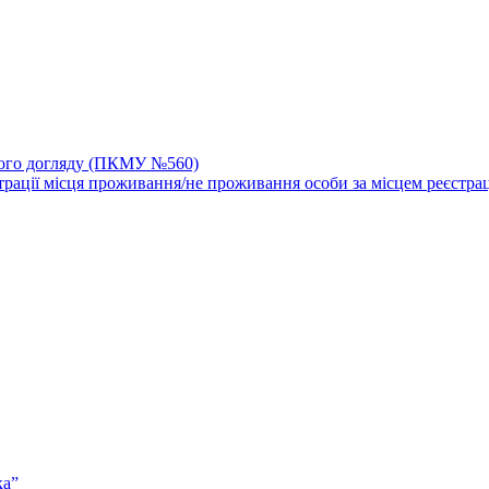
йного догляду (ПКМУ №560)
трації місця проживання/не проживання особи за місцем реєстрац
ка”