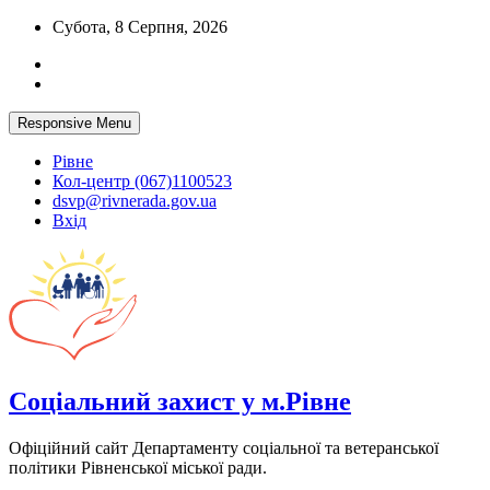
Skip
Субота, 8 Серпня, 2026
to
content
Responsive Menu
Рівне
Кол-центр (067)1100523
dsvp@rivnerada.gov.ua
Вхід
Соціальний захист у м.Рівне
Офіційний сайт Департаменту соціальної та ветеранської
політики Рівненської міської ради.