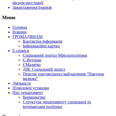
місцем реєстрації
Завантаження бланків
Меню
Головна
Новини
ГРОМАДЯНАМ
Контактна інформація
Інформаційні картки
Е-сервіси
Соціальний портал Мінсоцполітики
Є-Ветеран
ЄМалятко
ДІЯ. Соціальний захист
Перелік торговельних майданчиків “Пакунок
малюка”
Діяльність
Підвідомчі установи
Про департамент
Керівництво
Структура департаменту соціальної та
ветеранської політики