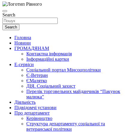
Search
Search
Головна
Новини
ГРОМАДЯНАМ
Контактна інформація
Інформаційні картки
Е-сервіси
Соціальний портал Мінсоцполітики
Є-Ветеран
ЄМалятко
ДІЯ. Соціальний захист
Перелік торговельних майданчиків “Пакунок
малюка”
Діяльність
Підвідомчі установи
Про департамент
Керівництво
Структура департаменту соціальної та
ветеранської політики