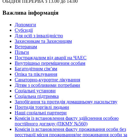
ОБІДНЯ ПЕРЕРВА з 13.00 до 14.00
Важлива інформація
Допомоги
Субсидії
Для осіб з інвалідністю
Захисникам та Захисницям
Ветеранам
Пільги
Постраждалим від аварії на ЧАЕС
Внутрішньо переміщеним особам
Багатодітним сім’ям
Опіка та піклування
Санаторно-курортне лікування
Дітям з особливими потребами
Соціальні установи
Соціальна підтримка
Запобігання та протидія домашньому насильству
Протидія торгівлі людьми
Наші соціальні партнери
Комісія із встановлення факту здійснення особою
постійного догляду (ПКМУ №560)
Комісія із встановлення факту проживання особи без
реєстрації місця проживання/не проживання особи за