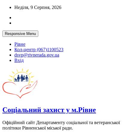
Skip
Неділя, 9 Серпня, 2026
to
content
Responsive Menu
Рівне
Кол-центр (067)1100523
dsvp@rivnerada.gov.ua
Вхід
Соціальний захист у м.Рівне
Офіційний сайт Департаменту соціальної та ветеранської
політики Рівненської міської ради.