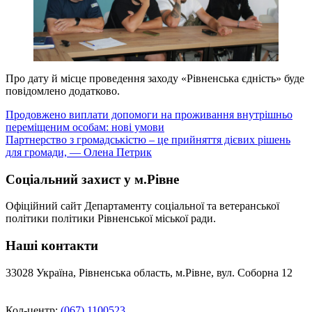
Про дату й місце проведення заходу «Рівненська єдність» буде
повідомлено додатково.
Навігація
Продовжено виплати допомоги на проживання внутрішньо
переміщеним особам: нові умови
записів
Партнерство з громадськістю – це прийняття дієвих рішень
для громади, — Олена Петрик
Соціальний захист у м.Рівне
Офіційний сайт Департаменту соціальної та ветеранської
політики політики Рівненської міської ради.
Наші контакти
33028 Україна, Рівненська область, м.Рівне, вул. Соборна 12
Кол-центр:
(067) 1100523