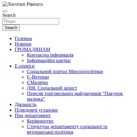
Search
Search
Головна
Новини
ГРОМАДЯНАМ
Контактна інформація
Інформаційні картки
Е-сервіси
Соціальний портал Мінсоцполітики
Є-Ветеран
ЄМалятко
ДІЯ. Соціальний захист
Перелік торговельних майданчиків “Пакунок
малюка”
Діяльність
Підвідомчі установи
Про департамент
Керівництво
Структура департаменту соціальної та
ветеранської політики