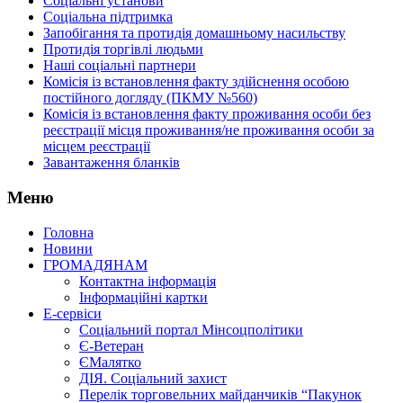
Соціальні установи
Соціальна підтримка
Запобігання та протидія домашньому насильству
Протидія торгівлі людьми
Наші соціальні партнери
Комісія із встановлення факту здійснення особою
постійного догляду (ПКМУ №560)
Комісія із встановлення факту проживання особи без
реєстрації місця проживання/не проживання особи за
місцем реєстрації
Завантаження бланків
Меню
Головна
Новини
ГРОМАДЯНАМ
Контактна інформація
Інформаційні картки
Е-сервіси
Соціальний портал Мінсоцполітики
Є-Ветеран
ЄМалятко
ДІЯ. Соціальний захист
Перелік торговельних майданчиків “Пакунок