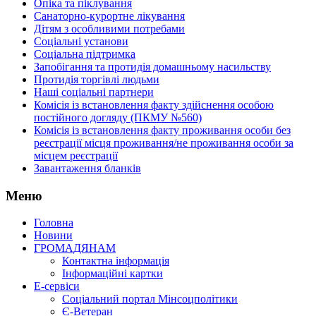
Опіка та піклування
Санаторно-курортне лікування
Дітям з особливими потребами
Соціальні установи
Соціальна підтримка
Запобігання та протидія домашньому насильству
Протидія торгівлі людьми
Наші соціальні партнери
Комісія із встановлення факту здійснення особою
постійного догляду (ПКМУ №560)
Комісія із встановлення факту проживання особи без
реєстрації місця проживання/не проживання особи за
місцем реєстрації
Завантаження бланків
Меню
Головна
Новини
ГРОМАДЯНАМ
Контактна інформація
Інформаційні картки
Е-сервіси
Соціальний портал Мінсоцполітики
Є-Ветеран