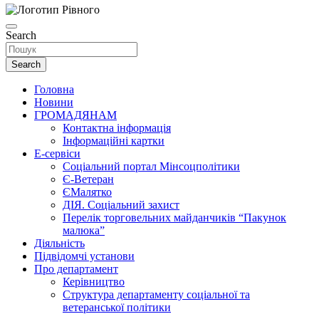
Search
Search
Головна
Новини
ГРОМАДЯНАМ
Контактна інформація
Інформаційні картки
Е-сервіси
Соціальний портал Мінсоцполітики
Є-Ветеран
ЄМалятко
ДІЯ. Соціальний захист
Перелік торговельних майданчиків “Пакунок
малюка”
Діяльність
Підвідомчі установи
Про департамент
Керівництво
Структура департаменту соціальної та
ветеранської політики