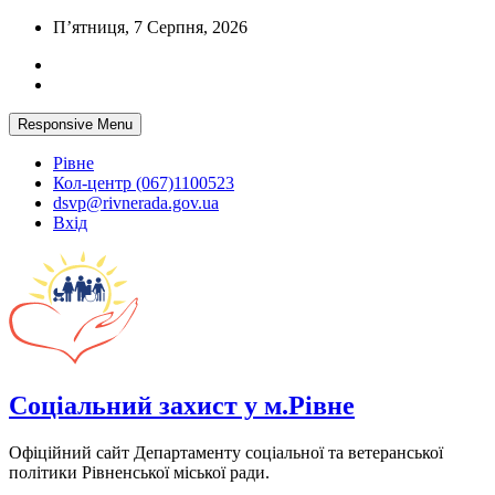
Skip
П’ятниця, 7 Серпня, 2026
to
content
Responsive Menu
Рівне
Кол-центр (067)1100523
dsvp@rivnerada.gov.ua
Вхід
Соціальний захист у м.Рівне
Офіційний сайт Департаменту соціальної та ветеранської
політики Рівненської міської ради.