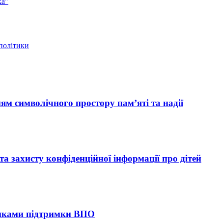
ка”
 політики
ям символічного простору пам’яті та надії
 захисту конфіденційної інформації про дітей
тиками підтримки ВПО