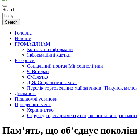
Search
Search
Головна
Новини
ГРОМАДЯНАМ
Контактна інформація
Інформаційні картки
Е-сервіси
Соціальний портал Мінсоцполітики
Є-Ветеран
ЄМалятко
ДІЯ. Соціальний захист
Перелік торговельних майданчиків “Пакунок малю
Діяльність
Підвідомчі установи
Про департамент
Керівництво
Структура департаменту соціальної та ветеранської
Пам’ять, що об’єднує поколін