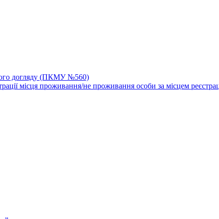
йного догляду (ПКМУ №560)
трації місця проживання/не проживання особи за місцем реєстрац