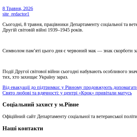
8 Травня, 2026
site_redactor1
Сьогодні, 8 травня, працівники Департаменту соціальної та вет
Другій світовій війні 1939–1945 років.
Символом пам’яті цього дня є червоний мак — знак скорботи за 
Події Другої світової війни сьогодні набувають особливого зна
тих, хто захищає Україну зараз.
Навігація
Від евакуації до підтримки: у Рівному продовжують допомага
Свято любові та вдячності: у центрі «Крок» привітали матусь
записів
Соціальний захист у м.Рівне
Офіційний сайт Департаменту соціальної та ветеранської політи
Наші контакти