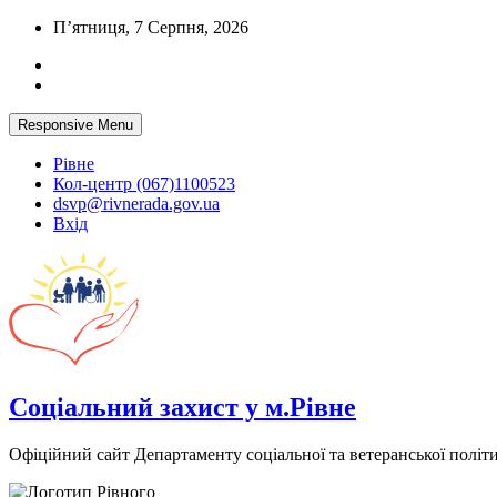
Skip
П’ятниця, 7 Серпня, 2026
to
content
Responsive Menu
Рівне
Кол-центр (067)1100523
dsvp@rivnerada.gov.ua
Вхід
Соціальний захист у м.Рівне
Офіційний сайт Департаменту соціальної та ветеранської політи