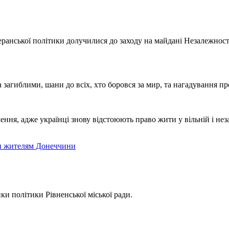
еранської політики долучилися до заходу на майдані Незалежност
загиблими, шани до всіх, хто боровся за мир, та нагадування пр
чення, адже українці знову відстоюють право жити у вільній і н
ти жителям Донеччини
ки політики Рівненської міської ради.