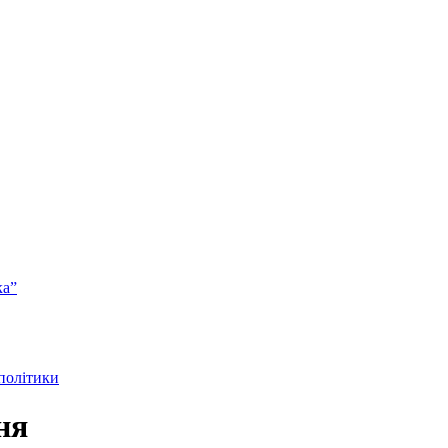
ка”
 політики
ня