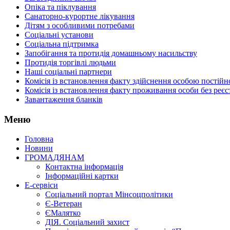
Опіка та піклування
Санаторно-курортне лікування
Дітям з особливими потребами
Соціальні установи
Соціальна підтримка
Запобігання та протидія домашньому насильству
Протидія торгівлі людьми
Наші соціальні партнери
Комісія із встановлення факту здійснення особою пості
Комісія із встановлення факту проживання особи без реєс
Завантаження бланків
Меню
Головна
Новини
ГРОМАДЯНАМ
Контактна інформація
Інформаційні картки
Е-сервіси
Соціальний портал Мінсоцполітики
Є-Ветеран
ЄМалятко
ДІЯ. Соціальний захист