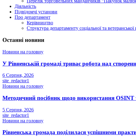
Перелік торговельних майданчиків “Пакунок малю
Діяльність
Підвідомчі установи
Про департамент
Керівництво
Структура департаменту соціальної та ветеранської
Останні новини
Новини на головну
У Рівненській громаді триває робота над створенн
6 Серпня, 2026
site_redactor1
Новини на головну
Методичний посібник щодо використання OSINT та
5 Серпня, 2026
site_redactor1
Новини на головну
Рівненська громада поділилася успішними прак