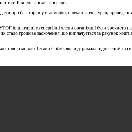
олітики Рівненської міської ради.
дами про багаторічну взаємодію, навчання, екскурсії, проведення
я УТОГ ініціативні та енергійні члени організації були урочисто
х стало грошове заохочення, що виплачується за рахунок коштів
естовою мовою Тетяни Собко, яка підтримала піднесений та свя