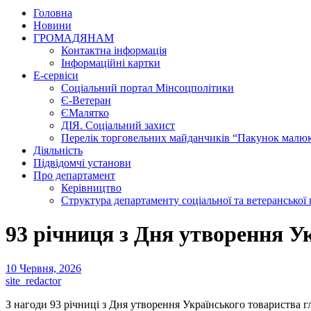
Головна
Новини
ГРОМАДЯНАМ
Контактна інформація
Інформаційні картки
Е-сервіси
Соціальний портал Мінсоцполітики
Є-Ветеран
ЄМалятко
ДІЯ. Соціальний захист
Перелік торговельних майданчиків “Пакунок малю
Діяльність
Підвідомчі установи
Про департамент
Керівництво
Структура департаменту соціальної та ветеранської
93 річниця з Дня утворення У
10 Червня, 2026
site_redactor
З нагоди 93 річниці з Дня утворення Українського товариства гл