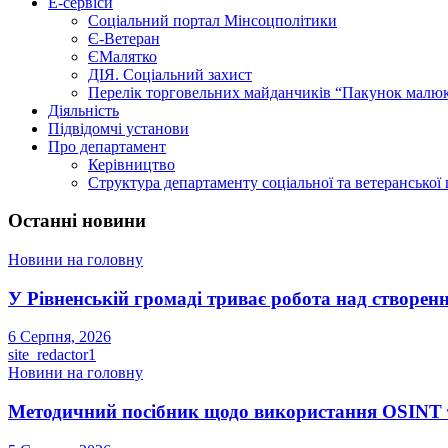
Е-сервіси
Соціальний портал Мінсоцполітики
Є-Ветеран
ЄМалятко
ДІЯ. Соціальний захист
Перелік торговельних майданчиків “Пакунок малю
Діяльність
Підвідомчі установи
Про департамент
Керівництво
Структура департаменту соціальної та ветеранської
Останні новини
Новини на головну
У Рівненській громаді триває робота над створенн
6 Серпня, 2026
site_redactor1
Новини на головну
Методичний посібник щодо використання OSINT та