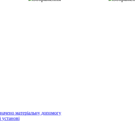
значено матеріальну допомогу
й установі