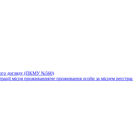
йного догляду (ПКМУ №560)
трації місця проживання/не проживання особи за місцем реєстрац