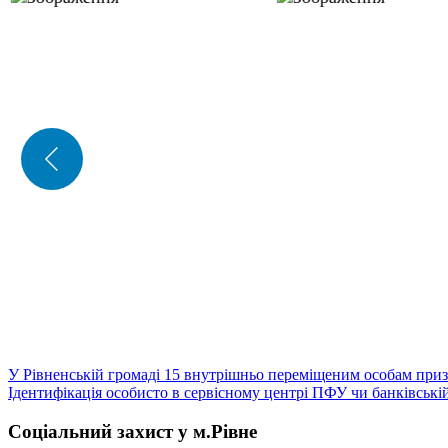
Навігація
У Рівненській громаді 15 внутрішньо переміщеним особам при
Ідентифікація особисто в сервісному центрі ПФУ чи банківські
записів
Соціальний захист у м.Рівне