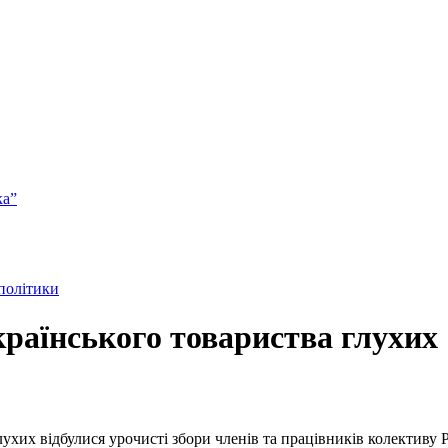
ка”
 політики
країнського товариства глухих
ухих відбулися урочисті збори членів та працівників колективу Р