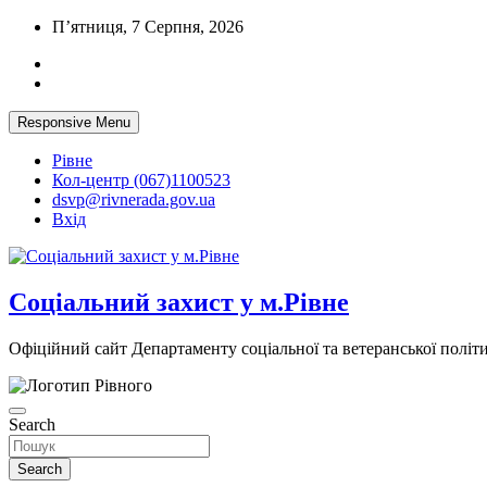
Skip
П’ятниця, 7 Серпня, 2026
to
content
Responsive Menu
Рівне
Кол-центр (067)1100523
dsvp@rivnerada.gov.ua
Вхід
Соціальний захист у м.Рівне
Офіційний сайт Департаменту соціальної та ветеранської політи
Search
Search