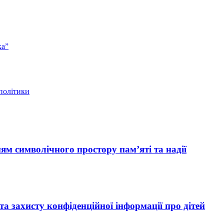
ка”
 політики
ям символічного простору пам’яті та надії
 захисту конфіденційної інформації про дітей