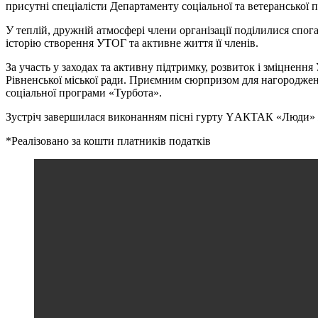
присутні спеціалісти Департаменту соціальної та ветеранської п
У теплій, дружній атмосфері члени організації поділилися спога
історію створення УТОГ та активне життя її членів.
За участь у заходах та активну підтримку, розвиток і зміцненн
Рівненської міської ради. Приємним сюрпризом для нагороджени
соціальної програми «Турбота».
Зустріч завершилася виконанням пісні гурту YАКТАК «Люди» ж
*Реалізовано за кошти платників податків