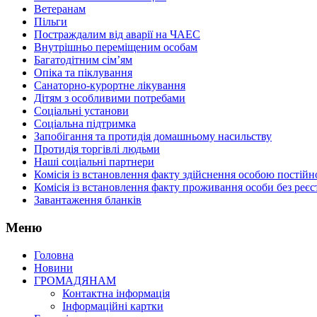
Ветеранам
Пільги
Постраждалим від аварії на ЧАЕС
Внутрішньо переміщеним особам
Багатодітним сім’ям
Опіка та піклування
Санаторно-курортне лікування
Дітям з особливими потребами
Соціальні установи
Соціальна підтримка
Запобігання та протидія домашньому насильству
Протидія торгівлі людьми
Наші соціальні партнери
Комісія із встановлення факту здійснення особою пості
Комісія із встановлення факту проживання особи без реєс
Завантаження бланків
Меню
Головна
Новини
ГРОМАДЯНАМ
Контактна інформація
Інформаційні картки