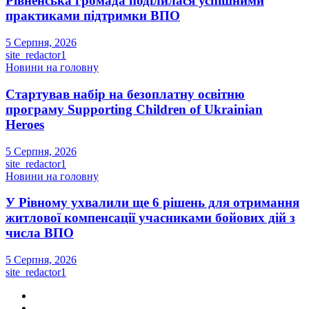
Рівненська громада поділилася успішними
практиками підтримки ВПО
5 Серпня, 2026
site_redactor1
Новини на головну
Стартував набір на безоплатну освітню
програму Supporting Children of Ukrainian
Heroes
5 Серпня, 2026
site_redactor1
Новини на головну
У Рівному ухвалили ще 6 рішень для отримання
житлової компенсації учасниками бойових дій з
числа ВПО
5 Серпня, 2026
site_redactor1