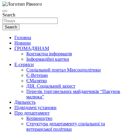
Search
Search
Головна
Новини
ГРОМАДЯНАМ
Контактна інформація
Інформаційні картки
Е-сервіси
Соціальний портал Мінсоцполітики
Є-Ветеран
ЄМалятко
ДІЯ. Соціальний захист
Перелік торговельних майданчиків “Пакунок
малюка”
Діяльність
Підвідомчі установи
Про департамент
Керівництво
Структура департаменту соціальної та
ветеранської політики