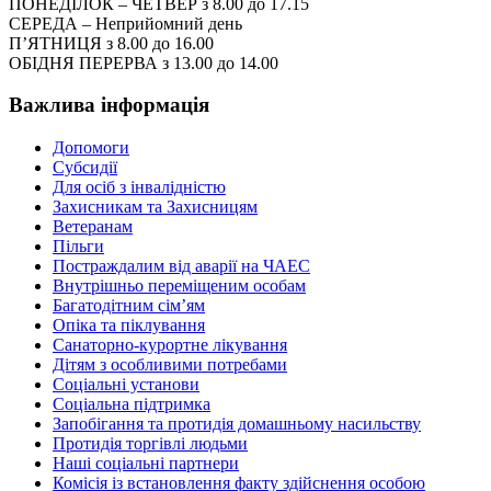
ПОНЕДІЛОК – ЧЕТВЕР з 8.00 до 17.15
СЕРЕДА – Неприйомний день
П’ЯТНИЦЯ з 8.00 до 16.00
ОБІДНЯ ПЕРЕРВА з 13.00 до 14.00
Важлива інформація
Допомоги
Субсидії
Для осіб з інвалідністю
Захисникам та Захисницям
Ветеранам
Пільги
Постраждалим від аварії на ЧАЕС
Внутрішньо переміщеним особам
Багатодітним сім’ям
Опіка та піклування
Санаторно-курортне лікування
Дітям з особливими потребами
Соціальні установи
Соціальна підтримка
Запобігання та протидія домашньому насильству
Протидія торгівлі людьми
Наші соціальні партнери
Комісія із встановлення факту здійснення особою