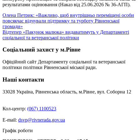
результатами оцінювання (Наказ від 25.06.2026 № 36-АГП).
Навігація
Олена Петрик: «Важливо, щоб внутрішньо переміщені особи
повсякчас відчували підтримку та турботу Рівненської
записів
громади»
Відтепер «Пакунок малюка» видаватимуть у Департаменті
соціальної та ветеранської політики
Соціальний захист у м.Рівне
Офіційний сайт Департаменту соціальної та ветеранської
політики політики Рівненської міської ради.
Наші контакти
33028 Україна, Рівненська область, м.Рівне, вул. Соборна 12
Кол-центр:
(067) 1100523
E-mail:
dsvp@rivnerada.gov.ua
Графік роботи