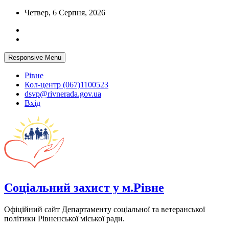
Skip
Четвер, 6 Серпня, 2026
to
content
Responsive Menu
Рівне
Кол-центр (067)1100523
dsvp@rivnerada.gov.ua
Вхід
Соціальний захист у м.Рівне
Офіційний сайт Департаменту соціальної та ветеранської
політики Рівненської міської ради.