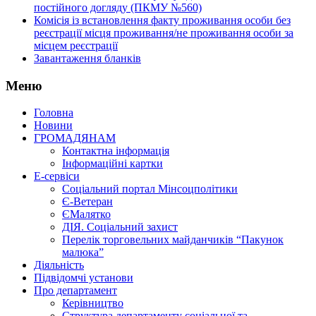
постійного догляду (ПКМУ №560)
Комісія із встановлення факту проживання особи без
реєстрації місця проживання/не проживання особи за
місцем реєстрації
Завантаження бланків
Меню
Головна
Новини
ГРОМАДЯНАМ
Контактна інформація
Інформаційні картки
Е-сервіси
Соціальний портал Мінсоцполітики
Є-Ветеран
ЄМалятко
ДІЯ. Соціальний захист
Перелік торговельних майданчиків “Пакунок
малюка”
Діяльність
Підвідомчі установи
Про департамент
Керівництво
Структура департаменту соціальної та