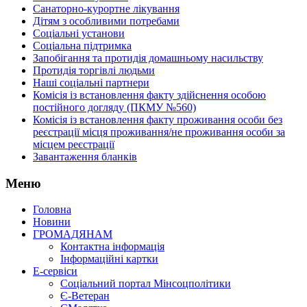
Санаторно-курортне лікування
Дітям з особливими потребами
Соціальні установи
Соціальна підтримка
Запобігання та протидія домашньому насильству
Протидія торгівлі людьми
Наші соціальні партнери
Комісія із встановлення факту здійснення особою
постійного догляду (ПКМУ №560)
Комісія із встановлення факту проживання особи без
реєстрації місця проживання/не проживання особи за
місцем реєстрації
Завантаження бланків
Меню
Головна
Новини
ГРОМАДЯНАМ
Контактна інформація
Інформаційні картки
Е-сервіси
Соціальний портал Мінсоцполітики
Є-Ветеран