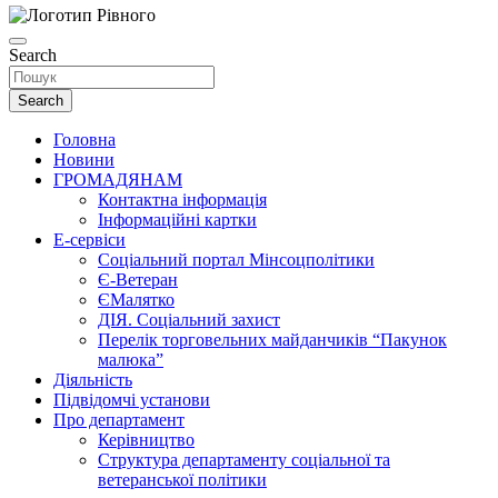
Search
Search
Головна
Новини
ГРОМАДЯНАМ
Контактна інформація
Інформаційні картки
Е-сервіси
Соціальний портал Мінсоцполітики
Є-Ветеран
ЄМалятко
ДІЯ. Соціальний захист
Перелік торговельних майданчиків “Пакунок
малюка”
Діяльність
Підвідомчі установи
Про департамент
Керівництво
Структура департаменту соціальної та
ветеранської політики