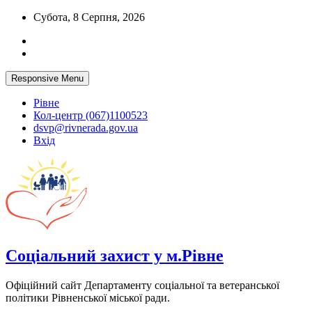
Skip
Субота, 8 Серпня, 2026
to
content
Responsive Menu
Рівне
Кол-центр (067)1100523
dsvp@rivnerada.gov.ua
Вхід
Соціальний захист у м.Рівне
Офіційний сайт Департаменту соціальної та ветеранської
політики Рівненської міської ради.