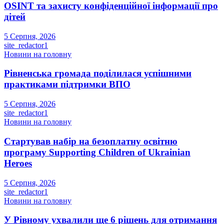
OSINT та захисту конфіденційної інформації про
дітей
5 Серпня, 2026
site_redactor1
Новини на головну
Рівненська громада поділилася успішними
практиками підтримки ВПО
5 Серпня, 2026
site_redactor1
Новини на головну
Стартував набір на безоплатну освітню
програму Supporting Children of Ukrainian
Heroes
5 Серпня, 2026
site_redactor1
Новини на головну
У Рівному ухвалили ще 6 рішень для отримання